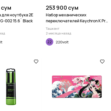
 сум
253 900 сум
 для ноутбука 2E
Набор механических
-002 15.6` Black
переключателей Keychron K Pro
Yellow, 110 pcs
Ташкент
зад
2 месяца назад
lt
220volt