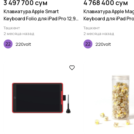
3 497 700 сум
4 768 400 сум
Клавиатура Apple Smart
Клавиатура Apple Mag
Keyboard Folio для iPad Pro 12,9"
Keyboard для iPad Pro
(2020)
Ташкент
Ташкент
2 месяца назад
2 месяца назад
220volt
220volt