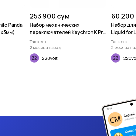
253 900 сум
60 200
ilo Panda
Набор механических
Набор для 
0х3мм)
переключателей Keychron K Pro
Liquid for
Banana, 110 pcs
Green
Ташкент
Ташкент
2 месяца назад
2 месяца на
220volt
220vo