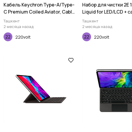
Кабель Keychron Type-A/Type-
Набор для чистки 2E 
C Premium Coiled Aviator, Cable-
Liquid for LED/LCD + 
Angled, Purple
Violet
Ташкент
Ташкент
2 месяца назад
2 месяца назад
220volt
220volt