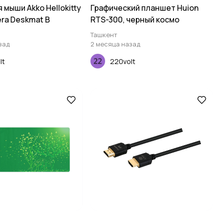
 мыши Akko Hellokitty
Графический планшет Huion
era Deskmat B
RTS-300, черный космо
Ташкент
зад
2 месяца назад
lt
220volt