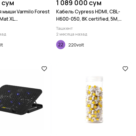
 сум
1 089 000 сум
 мыши Varmilo Forest
Кабель Cypress HDMI, CBL-
 Mat XL
H600-050, 8K certified, 5M,
х3мм)
26AWG
Ташкент
зад
2 месяца назад
lt
220volt