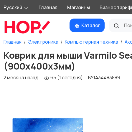
Русский
Главная
Магазины
Бизнес тариф
Каталог
Главная
Электроника
Компьютерная техника
Ак
Коврик для мыши Varmilo Se
(900х400х3мм)
2 месяца назад
65 (1 сегодня)
№1434483889