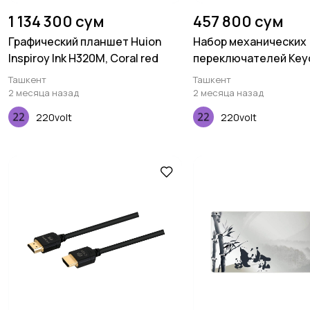
1 134 300 сум
457 800 сум
Графический планшет Huion
Набор механических
Inspiroy Ink H320M, Coral red
переключателей Key
Gateron Cap, V2 Milky 
Ташкент
Ташкент
pcs
2 месяца назад
2 месяца назад
220volt
220volt