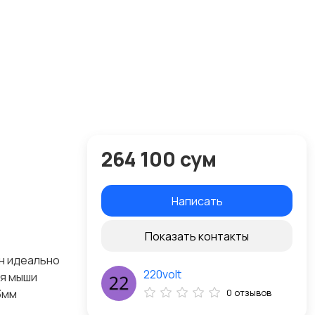
264 100 сум
Написать
Показать контакты
он идеально
220volt
ля мыши
3мм
0 отзывов