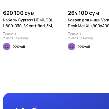
620 100 сум
264 100 сум
Кабель Cypress HDMI, CBL-
Коврик для мыши Varm
H600-030, 8K certified, 3M,
Desk Mat XL (900х40
30AWG
Ташкент
Ташкент
2 месяца назад
2 месяца назад
220volt
220volt