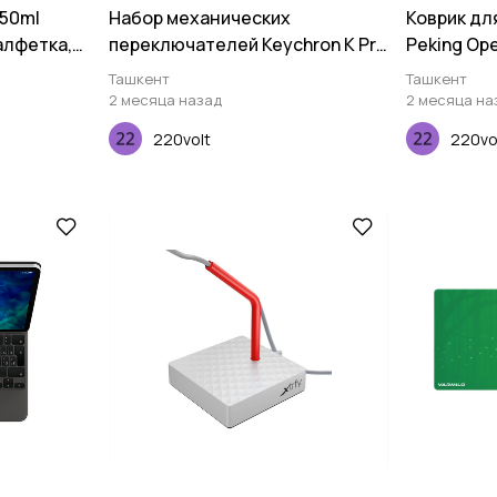
150ml
Набор механических
Коврик для
салфетка,
переключателей Keychron K Pro
Peking Op
Silent Red, 110 pcs
Ташкент
Ташкент
2 месяца назад
2 месяца на
220volt
220vo