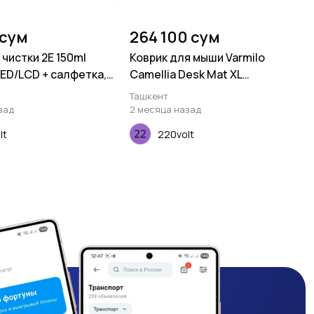
 сум
264 100 сум
чистки 2E 150ml
Коврик для мыши Varmilo
 LED/LCD + салфетка,
Camellia Desk Mat XL
(900х400х3мм)
Ташкент
зад
2 месяца назад
lt
220volt