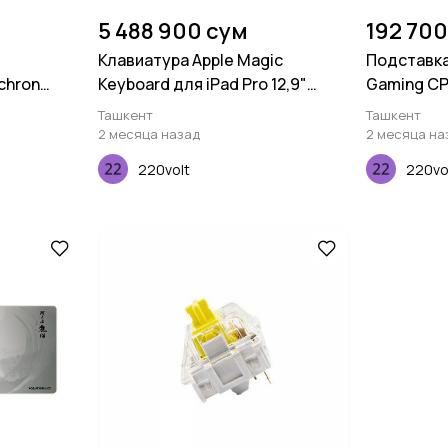
5 488 900 сум
192 700
Клавиатура Apple Magic
Подставка
chron
Keyboard для iPad Pro 12,9"
Gaming CPG
Yellow, 110
(2020)
Ташкент
Ташкент
2 месяца назад
2 месяца на
220volt
220vo