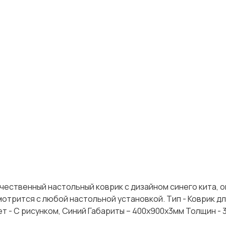
ачественный настольный коврик с дизайном синего кита, 
мотрится с любой настольной установкой. Тип - Коврик д
ет - С рисунком, Синий Габариты – 400x900х3мм Толщин - 