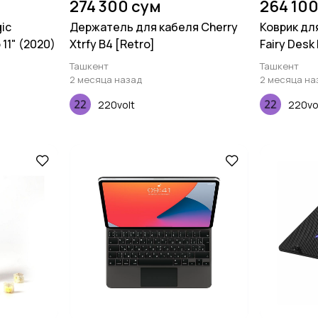
274 300 сум
264 100
ic
Держатель для кабеля Cherry
Коврик для
 11" (2020)
Xtrfy B4 [Retro]
Fairy Desk
(900х400
Ташкент
Ташкент
2 месяца назад
2 месяца на
220volt
220vo