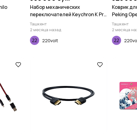
ilo
Набор механических
Коврик для
переключателей Keychron K Pro
Peking Op
Silent Red, 110 pcs
Ташкент
Ташкент
2 месяца назад
2 месяца на
220volt
220vo