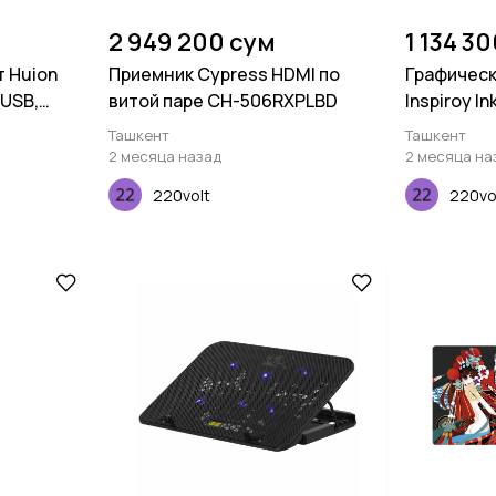
2 949 200 сум
1 134 3
 Huion
Приемник Cypress HDMI по
Графическ
oUSB,
витой паре CH-506RXPLBD
Inspiroy In
Ташкент
Ташкент
2 месяца назад
2 месяца на
220volt
220vo