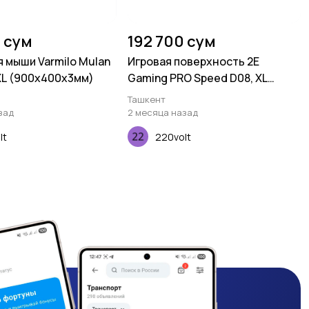
 сум
192 700 сум
я мыши Varmilo Mulan
Игровая поверхность 2E
XL (900х400х3мм)
Gaming PRO Speed D08, XL
(800x450x3мм), многоцветный
Ташкент
зад
2 месяца назад
lt
220volt