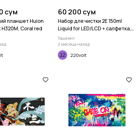
00 сум
60 200 сум
ий планшет Huion
Набор для чистки 2E 150ml
k H320M, Coral red
Liquid for LED/LCD + салфетка,
Blue
Ташкент
зад
2 месяца назад
lt
220volt