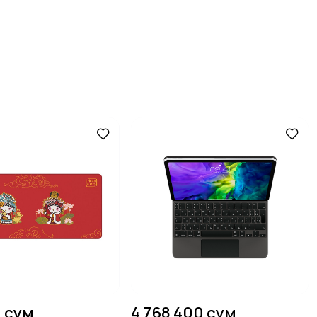
0 сум
4 768 400 сум