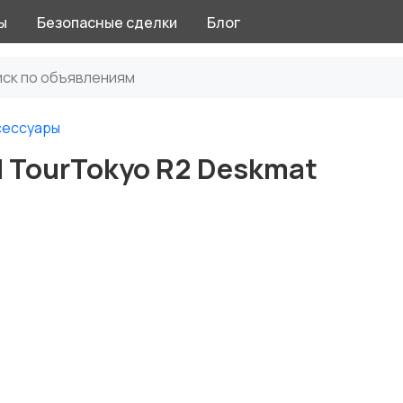
ы
Безопасные сделки
Блог
сессуары
d TourTokyo R2 Deskmat