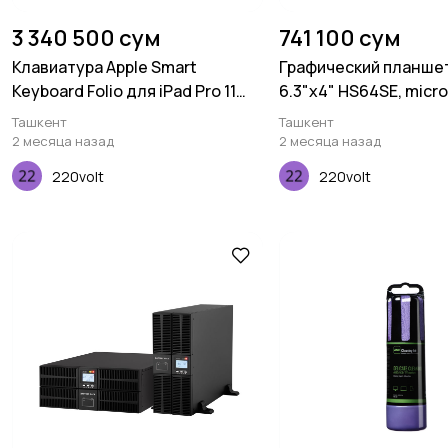
3 340 500 сум
741 100 сум
Клавиатура Apple Smart
Графический планшет
Keyboard Folio для iPad Pro 11
6.3"x4" HS64SE, micr
(2020)
черный
Ташкент
Ташкент
2 месяца назад
2 месяца назад
220volt
220volt