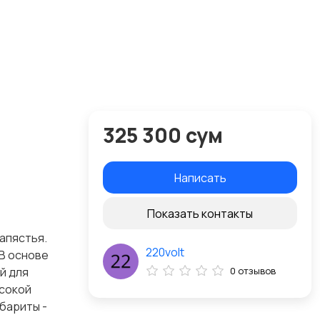
325 300 сум
Написать
Показать контакты
апястья.
220volt
 В основе
й для
0 отзывов
ысокой
абариты -