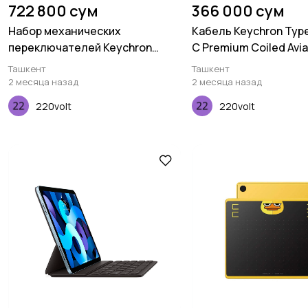
722 800 сум
366 000 сум
Набор механических
Кабель Keychron Typ
переключателей Keychron
C Premium Coiled Avia
Gateron Silent, Yellow, 110 pcs
Straight, Red
Ташкент
Ташкент
2 месяца назад
2 месяца назад
220volt
220volt