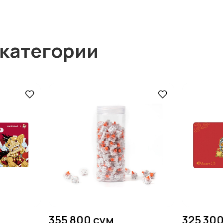
 категории
355 800 сум
325 30