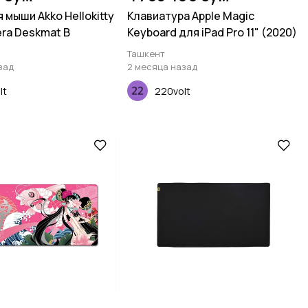
 мыши Akko Hellokitty
Клавиатура Apple Magic
era Deskmat B
Keyboard для iPad Pro 11" (2020)
Ташкент
зад
2 месяца назад
lt
220volt