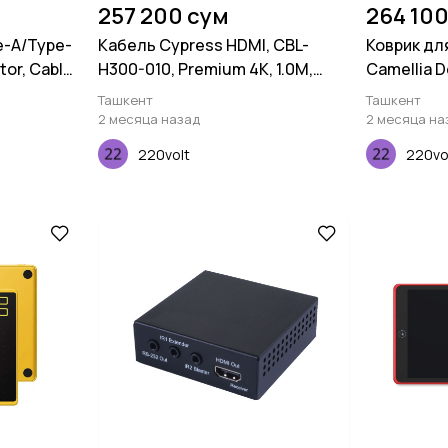
257 200 сум
264 100
e-A/Type-
Кабель Cypress HDMI, CBL-
Коврик дл
tor, Cable-
H300-010, Premium 4K, 1.0M,
Camellia D
30AWG
(900х400
Ташкент
Ташкент
2 месяца назад
2 месяца на
220volt
220vo