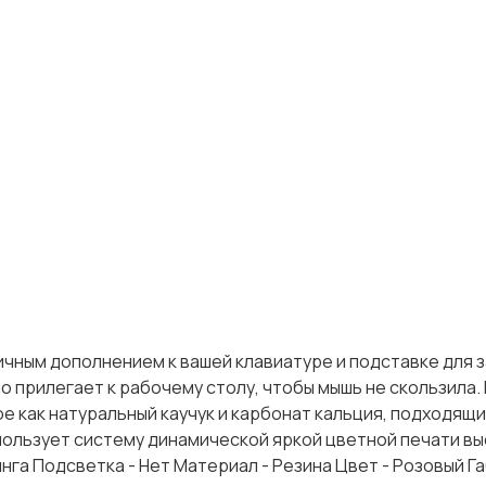
ичным дополнением к вашей клавиатуре и подставке для з
 прилегает к рабочему столу, чтобы мышь не скользила.
е как натуральный каучук и карбонат кальция, подходящи
пользует систему динамической яркой цветной печати в
инга Подсветка - Нет Материал - Резина Цвет - Розовый Г