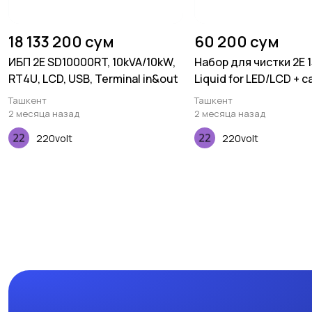
18 133 200 сум
60 200 сум
ИБП 2E SD10000RT, 10kVA/10kW,
Набор для чистки 2E 
RT4U, LCD, USB, Terminal in&out
Liquid for LED/LCD + 
Violet
Ташкент
Ташкент
2 месяца назад
2 месяца назад
220volt
220volt