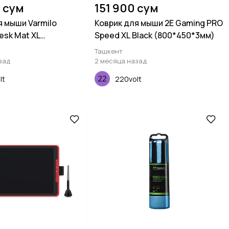
 сум
151 900 сум
я мыши Varmilo
Коврик для мыши 2E Gaming PRO
esk Mat XL
Speed XL Black (800*450*3мм)
х3мм)
Ташкент
зад
2 месяца назад
lt
220volt