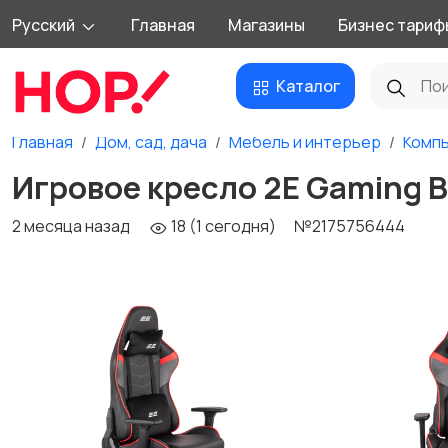
Русский
Главная
Магазины
Бизнес тариф
Каталог
Главная
Дом, сад, дача
Мебель и интерьер
Компь
Игровое кресло 2E Gaming B
2 месяца назад
18 (1 сегодня)
№2175756444