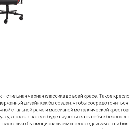
k – стильная черная классика во всей красе. Такое кресл
держанный дизайн как бы создан, чтобы сосредоточиться 
чной стальной раме и массивной металлической крестов
зку, а пользователь будет чувствовать себя в безопасн
, насколько бы эмоциональным и непоседливым он ни был