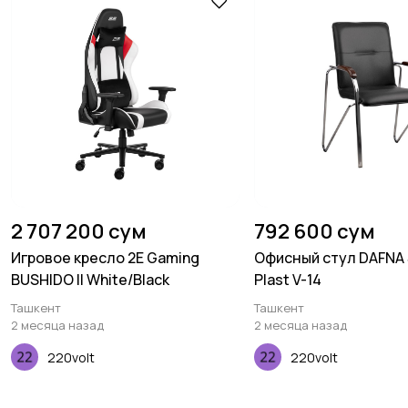
2 707 200 сум
792 600 сум
Игровое кресло 2E Gaming
Офисный стул DAFNA
BUSHIDO II White/Black
Plast V-14
Ташкент
Ташкент
2 месяца назад
2 месяца назад
220volt
220volt