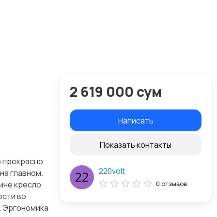
2 619 000 сум
Написать
Показать контакты
о прекрасно
220volt
на главном.
ине кресло
0 отзывов
ости во
. Эргономика