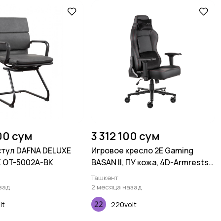
00 сум
3 312 100 сум
тул DAFNA DELUXE
Игровое кресло 2E Gaming
K OT-5002A-BK
BASAN II, ПУ кожа, 4D-Armrests,
чёрно-красный
Ташкент
зад
2 месяца назад
lt
220volt