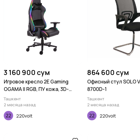
3 160 900 сум
864 600 сум
Игровое кресло 2E Gaming
Офисный стул SOLO V
OGAMA II RGB, ПУ кожа, 3D-
8700D-1
Armrests, чёрный
Ташкент
Ташкент
2 месяца назад
2 месяца назад
220volt
220volt