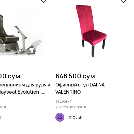
00 сум
648 500 сум
креплением для руля и
Офисный стул DAFNA
ayseat Evolution -
VALENTINO
Ташкент
зад
2 месяца назад
lt
220volt