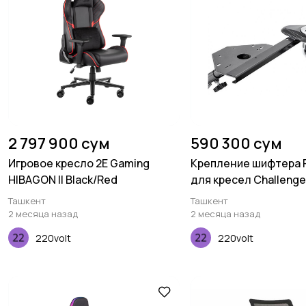
2 797 900 сум
590 300 сум
Игровое кресло 2E Gaming
Крепление шифтера P
HIBAGON II Black/Red
для кресел Challeng
Ташкент
Ташкент
2 месяца назад
2 месяца назад
220volt
220volt