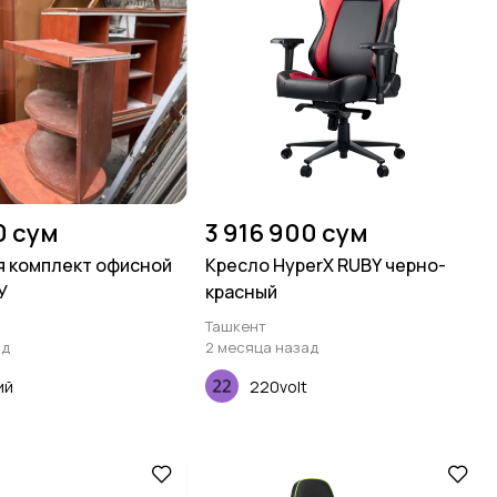
0 сум
3 916 900 сум
 комплект офисной
Кресло HyperX RUBY черно-
У
красный
Ташкент
ад
2 месяца назад
ий
220volt