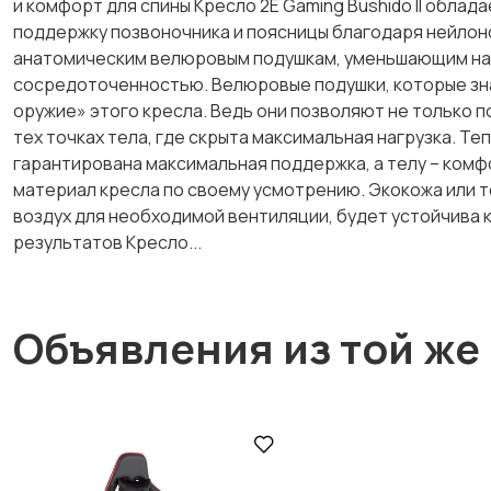
и комфорт для спины Кресло 2E Gaming Bushido II обла
поддержку позвоночника и поясницы благодаря нейлон
анатомическим велюровым подушкам, уменьшающим наг
сосредоточенностью. Велюровые подушки, которые зна
оружие» этого кресла. Ведь они позволяют не только 
тех точках тела, где скрыта максимальная нагрузка. Те
гарантирована максимальная поддержка, а телу – ком
материал кресла по своему усмотрению. Экокожа или т
воздух для необходимой вентиляции, будет устойчива к
результатов Кресло...
Объявления из той же