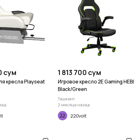
0 сум
1 813 700 сум
ля кресла Playseat
Игровое кресло 2E Gaming HEBI
Black/Green
Ташкент
зад
2 месяца назад
lt
220volt