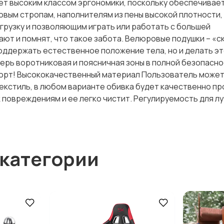
дает высоким классом эргономики, поскольку обеспечивае
овым стропам, наполнителям из пены высокой плотности,
рузку и позволяющим играть или работать с большей
ют и помнят, что такое забота. Велюровые подушки – «с
поддержать естественное положение тела, но и делать эт
перь воротниковая и поясничная зоны в полной безопасно
форт! Высококачественный материал Пользователь може
екстиль, в любом варианте обивка будет качественно пр
 повреждениям и ее легко чистит. Регулируемость для л
 категории