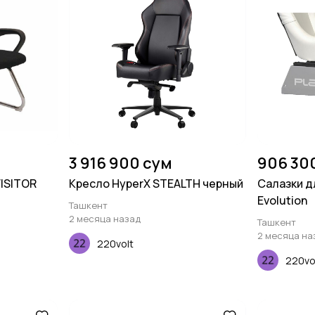
3 916 900 сум
906 30
ISITOR
Кресло HyperX STEALTH черный
Салазки д
Evolution
Ташкент
2 месяца назад
Ташкент
2 месяца на
220volt
220vo