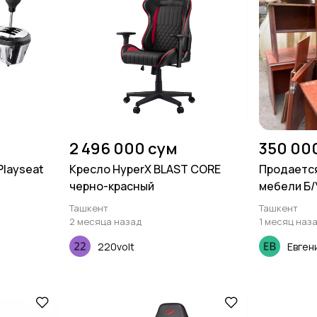
2 496 000 сум
350 00
layseat
Кресло HyperX BLAST CORE
Продается
e
черно-красный
мебели Б/
Ташкент
Ташкент
2 месяца назад
1 месяц наз
220volt
Евген