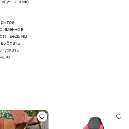
т улучшенную
крытое
о именно в
сти, ведь им
т выбрать
опускать
учших