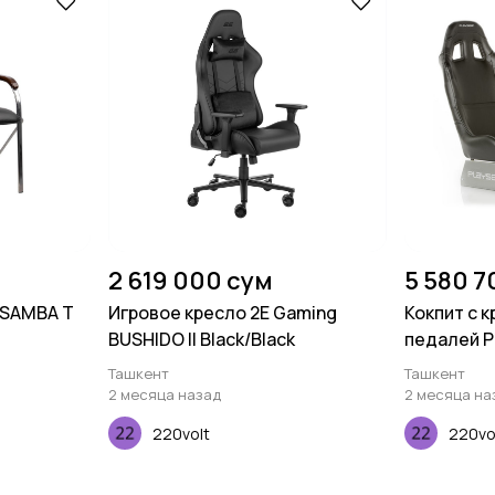
2 619 000 сум
5 580 7
 SAMBA T
Игровое кресло 2E Gaming
Кокпит с 
BUSHIDO II Black/Black
педалей Pl
Black
Ташкент
Ташкент
2 месяца назад
2 месяца на
220volt
220vo