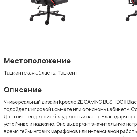
Местоположение
Ташкентская область, Ташкент
Описание
Универсальный дизайн Кресло 2E GAMING BUSHIDO II Blac
подойдет к игровой комнате или офисному кабинету. С
Достойно выдержит безудержный напор Благодаря про
устойчиво и надежно. Оно выдержит значительную нагру
время гейминговых марафонов или интенсивной работы