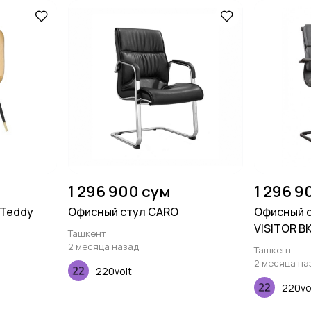
1 296 900 сум
1 296 9
 Teddy
Офисный стул CARO
Офисный с
VISITOR B
Ташкент
2 месяца назад
Ташкент
2 месяца на
220volt
220vo