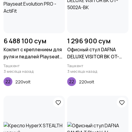
6 488 100 сум
1 296 900 сум
Кокпит с креплением для
Офисный стул DAFNA
руля и педалей Playseat
DELUXE VISITOR BK OT-
Evolution PRO - ActiFit
5002A-BK
Ташкент
Ташкент
3 месяца назад
3 месяца назад
220volt
220volt