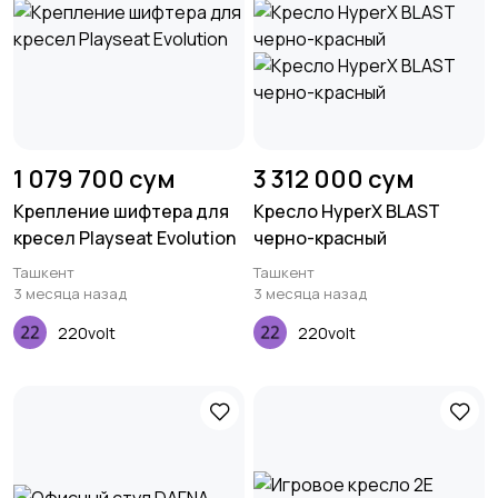
1 079 700 сум
3 312 000 сум
Крепление шифтера для
Кресло HyperX BLAST
кресел Playseat Evolution
черно-красный
Ташкент
Ташкент
3 месяца назад
3 месяца назад
220volt
220volt