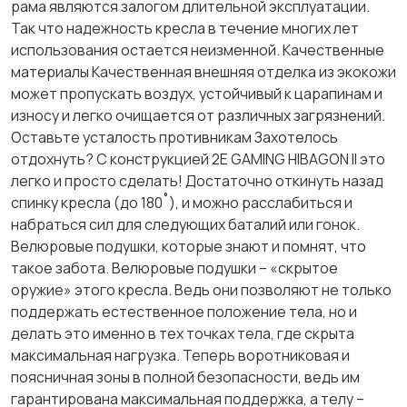
рама являются залогом длительной эксплуатации.
Так что надежность кресла в течение многих лет
использования остается неизменной. Качественные
материалы Качественная внешняя отделка из экокожи
может пропускать воздух, устойчивый к царапинам и
износу и легко очищается от различных загрязнений.
Оставьте усталость противникам Захотелось
отдохнуть? С конструкцией 2E GAMING HIBAGON II это
легко и просто сделать! Достаточно откинуть назад
спинку кресла (до 180˚), и можно расслабиться и
набраться сил для следующих баталий или гонок.
Велюровые подушки, которые знают и помнят, что
такое забота. Велюровые подушки – «скрытое
оружие» этого кресла. Ведь они позволяют не только
поддержать естественное положение тела, но и
делать это именно в тех точках тела, где скрыта
максимальная нагрузка. Теперь воротниковая и
поясничная зоны в полной безопасности, ведь им
гарантирована максимальная поддержка, а телу –