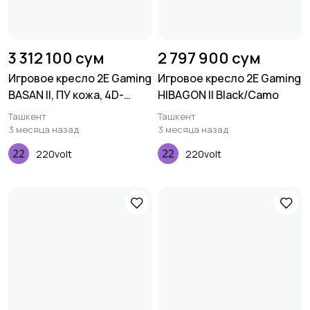
3 312 100 сум
2 797 900 сум
Игровое кресло 2E Gaming
Игровое кресло 2E Gaming
BASAN II, ПУ кожа, 4D-
HIBAGON II Black/Camo
Armrests, чёрно-красный
Ташкент
Ташкент
3 месяца назад
3 месяца назад
220volt
220volt