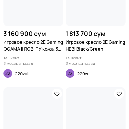
3 160 900 сум
1 813 700 сум
Игровое кресло 2E Gaming
Игровое кресло 2E Gaming
OGAMA II RGB, ПУ кожа, 3D-
HEBI Black/Green
Armrests, чёрный
Ташкент
Ташкент
3 месяца назад
3 месяца назад
220volt
220volt