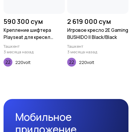
590 300 сум
2 619 000 сум
Крепление шифтера
Игровое кресло 2E Gaming
Playseat для кресел
BUSHIDO II Black/Black
Challenge
Ташкент
Ташкент
3 месяца назад
3 месяца назад
220volt
220volt
Мобильное
приложение