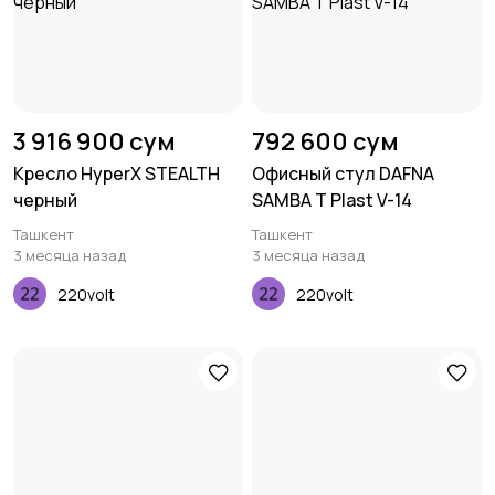
3 916 900 сум
792 600 сум
Кресло HyperX STEALTH
Офисный стул DAFNA
черный
SAMBA T Plast V-14
Ташкент
Ташкент
3 месяца назад
3 месяца назад
220volt
220volt