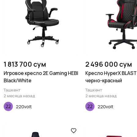
1 813 700 сум
2 496 000 сум
Игровое кресло 2E Gaming HEBI
Кресло HyperX BLAS
Black/White
черно-красный
Ташкент
Ташкент
2 месяца назад
2 месяца назад
220volt
220volt