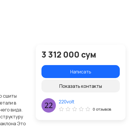
3 312 000 сум
Написать
Показать контакты
о сшиты
220volt
етали в
его вида.
0 отзывов
 структуру
наклона Это