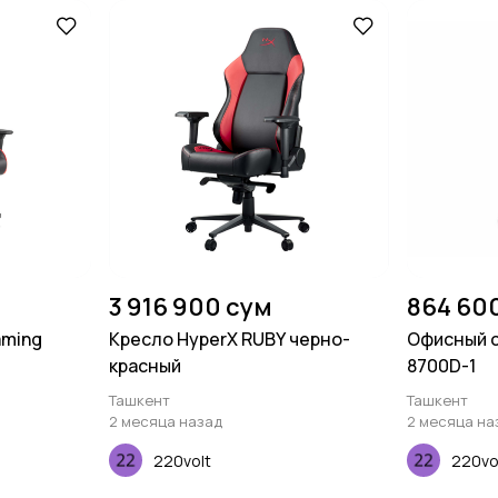
3 916 900 сум
864 60
aming
Кресло HyperX RUBY черно-
Офисный с
красный
8700D-1
Ташкент
Ташкент
2 месяца назад
2 месяца на
220volt
220vo