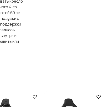
овать кресло
ного 4-го
отой 60 см.
 подушки с
й поддержки
 сеансов
 внутрь и
равить или