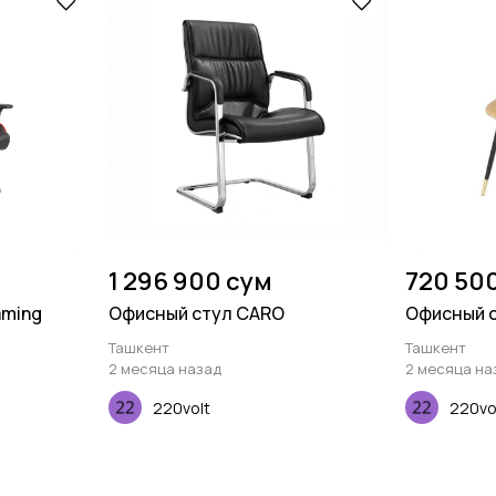
1 296 900 сум
720 50
aming
Офисный стул CARO
Офисный с
Ташкент
Ташкент
2 месяца назад
2 месяца на
220volt
220vo