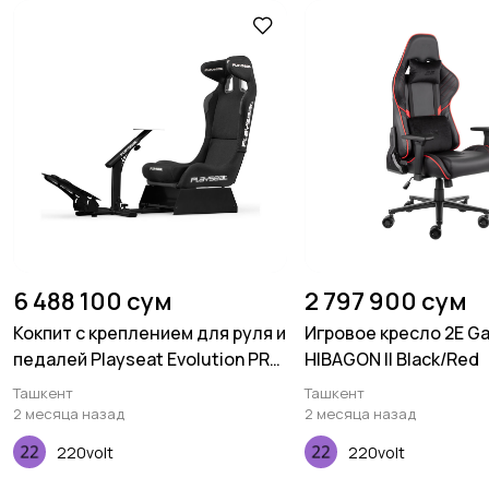
6 488 100 сум
2 797 900 сум
Кокпит с креплением для руля и
Игровое кресло 2E G
педалей Playseat Evolution PRO
HIBAGON II Black/Red
- ActiFit
Ташкент
Ташкент
2 месяца назад
2 месяца назад
220volt
220volt