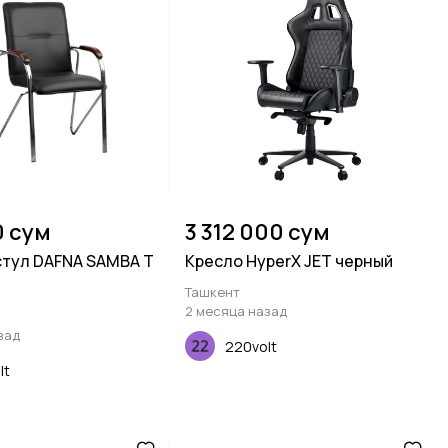
0 сум
3 312 000 сум
тул DAFNA SAMBA T
Кресло HyperX JET черный
Ташкент
2 месяца назад
зад
220volt
lt