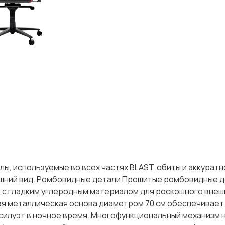
ы, используемые во всех частях BLAST, обиты и аккуратн
ешний вид. Ромбовидные детали Прошитые ромбовидные д
с гладким углеродным материалом для роскошного внешн
я металлическая основа диаметром 70 см обеспечивает
й силуэт в ночное время. Многофункциональный механизм 