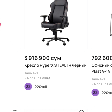
3 916 900 сум
792 60
Кресло HyperX STEALTH черный
Офисный с
Plast V-14
Ташкент
2 месяца назад
Ташкент
2 месяца на
220volt
220vo