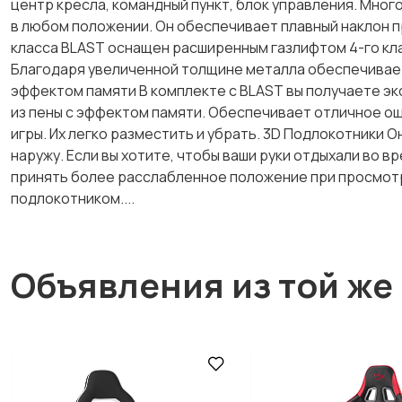
центр кресла, командный пункт, блок управления. Мно
в любом положении. Он обеспечивает плавный наклон пр
класса BLAST оснащен расширенным газлифтом 4-го кла
Благодаря увеличенной толщине металла обеспечивает
эффектом памяти В комплекте с BLAST вы получаете э
из пены с эффектом памяти. Обеспечивает отличное о
игры. Их легко разместить и убрать. 3D Подлокотники О
наружу. Если вы хотите, чтобы ваши руки отдыхали во в
принять более расслабленное положение при просмотре
подлокотником....
Объявления из той же