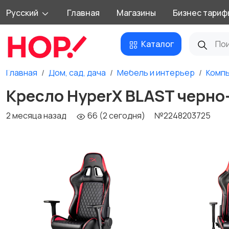
Русский
Главная
Магазины
Бизнес тариф
Каталог
Главная
Дом, сад, дача
Мебель и интерьер
Компь
Кресло HyperX BLAST черно
2 месяца назад
66 (2 сегодня)
№2248203725