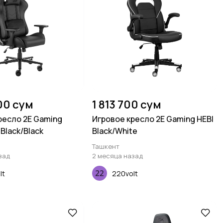
00 сум
1 813 700 сум
ресло 2E Gaming
Игровое кресло 2E Gaming HEBI
 Black/Black
Black/White
Ташкент
зад
2 месяца назад
lt
220volt