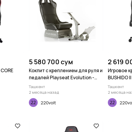
5 580 700 сум
2 619 0
T CORE
Кокпит с креплением для руля и
Игровое к
педалей Playseat Evolution -
BUSHIDO II
Black
Ташкент
Ташкент
2 месяца назад
2 месяца на
220volt
220vo