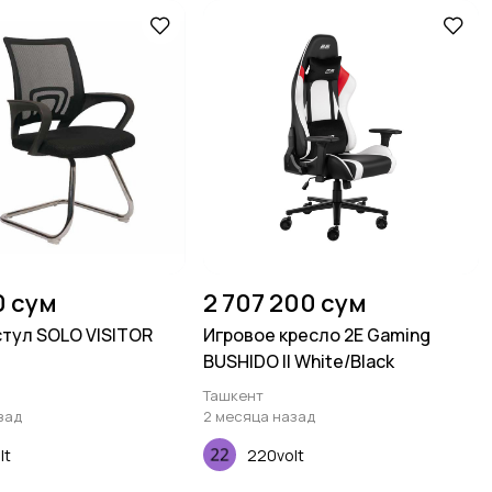
0 сум
2 707 200 сум
тул SOLO VISITOR
Игровое кресло 2E Gaming
BUSHIDO II White/Black
Ташкент
зад
2 месяца назад
lt
220volt