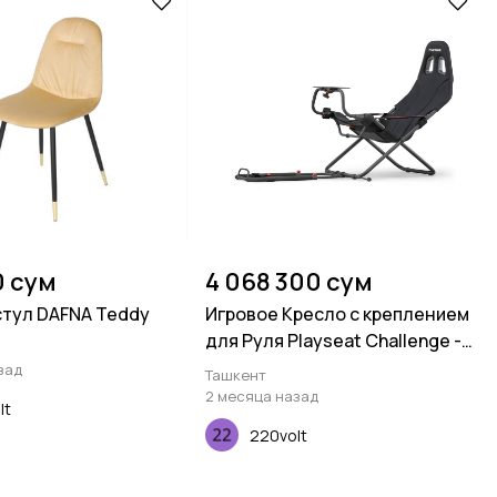
0 сум
4 068 300 сум
тул DAFNA Teddy
Игровое Кресло с креплением
для Руля Playseat Challenge -
ActiFit
зад
Ташкент
2 месяца назад
lt
220volt