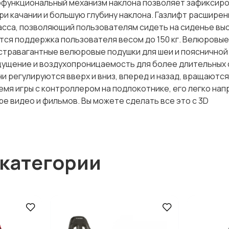
гофункциональный механизм наклона позволяет зафиксир
и качании и большую глубину наклона. Газлифт расширен
сса, позволяющий пользователям сидеть на сиденье выс
ся поддержка пользователя весом до 150 кг. Велюровые
кстравагантные велюровые подушки для шеи и пояснично
щущение и воздухопроницаемость для более длительных
ни регулируются вверх и вниз, вперед и назад, вращаются
ремя игры с контроллером на подлокотнике, его легко нап
 видео и фильмов. Вы можете сделать все это с 3D
 категории