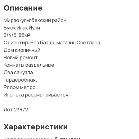
Описание
Мирзо-улугбекский район
Буюк Ипак Йули
3/4/5, 86м².
Ориентир: Боз базар, магазин Светлана.
Дом кирпичный.
Новый ремонт.
Комнаты раздельные.
Два санузла.
Гардеробная.
Рядом метро.
Ипотека рассматривается.
Лот 23872
Характеристики