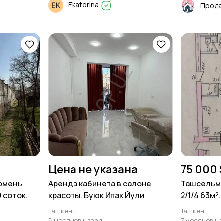
Ekaterina
Цена не указана
75 000 
урмень
Аренда кабинета в салоне
Ташсельма
 соток.
красоты. Буюк Ипак Йули
2/1/4 63м²
Ташкент
Ташкент
5 месяцев назад
7 месяцев н