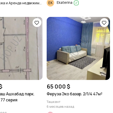
Ekaterina
Продажа и Аренда недвижимости
$
65 000 $
ш Ашхабад парк.
Феруза Эко базар. 2/1/4 47м²
. 77 серия
Ташкент
6 месяцев назад
азад