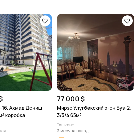
$
77 000 $
16. Ахмад Дониш
Мирзо Улугбекский р-он Буз-2.
8м² коробка
3/3/4 65м²
Ташкент
зад
3 месяца назад