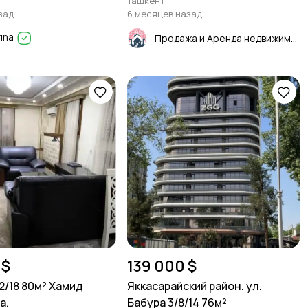
Ташкент
зад
6 месяцев назад
rina
Продажа и Аренда недвижимости
 $
139 000 $
2/18 80м² Хамид
Яккасарайский район. ул.
а.
Бабура 3/8/14 76м²