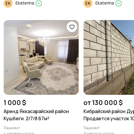
Ekaterina
Ekaterina
1 000 $
от 130 000 $
Аренд Яккасарайский район
Кибрайский район Д
Кушбеги. 2/7/8 67м²
Продается участок 10
Ташкент
Ташкент
4 недели назад
3 месяца назад