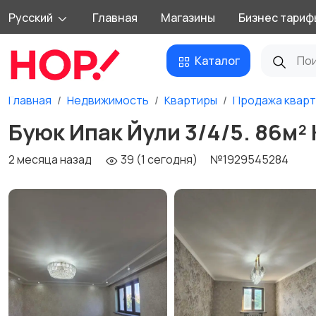
Русский
Главная
Магазины
Бизнес тариф
Каталог
Главная
Недвижимость
Квартиры
Продажа квар
Буюк Ипак Йули 3/4/5. 86м²
2 месяца назад
39 (1 сегодня)
№1929545284