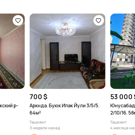
700 $
53 000 
кский р-
Аркнда. Буюк Ипак Йули 3/5/5.
Юнусабад-
64м²
2/10/16. 5
Ташкент
Ташкент
3 недели назад
4 месяца на