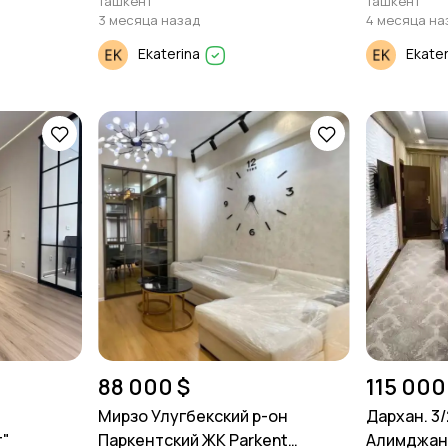
Ташкент
Ташкент
3 месяца назад
4 месяца на
Ekaterina
Ekate
88 000 $
115 000
Мирзо Улугбекский р-он
Дархан. 3/
т"
Паркентский ЖК Parkent
Алимджан