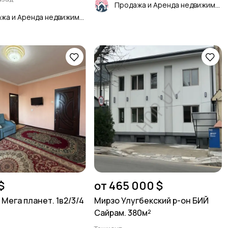
Продажа и Аренда недвижимости
Продажа и Аренда недвижимости
$
от 465 000 $
Мега планет. 1в2/3/4
Мирзо Улугбекский р-он БИЙ
Сайрам. 380м²