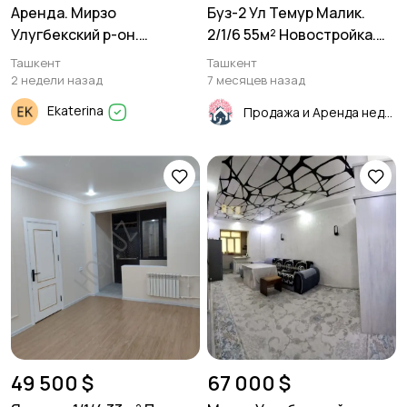
Аренда. Мирзо
Буз-2 Ул Темур Малик.
Улугбекский р-он.
2/1/6 55м² Новостройка.
Карасу-6. 3/3/4 70м²
Кадастр!
Ташкент
Ташкент
2 недели назад
7 месяцев назад
Ekaterina
Продажа и Аренда недвижимости
49 500 $
67 000 $