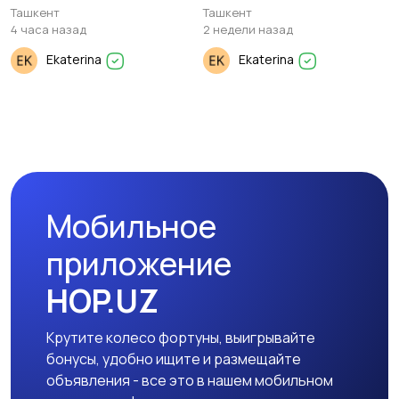
Дуплекс 3/9-10/10. 96м²
Ташкент
Ташкент
4 часа назад
2 недели назад
Ekaterina
Ekaterina
Мобильное
приложение
HOP.UZ
Крутите колесо фортуны, выигрывайте
бонусы, удобно ищите и размещайте
объявления - все это в нашем мобильном