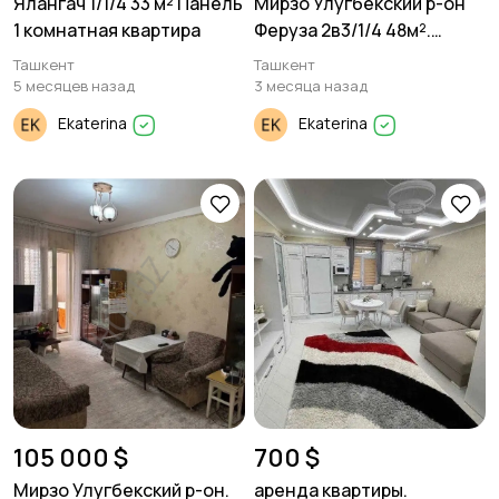
Ялангач 1/1/4 33 м² Панель
Мирзо Улугбекский р-он
1 комнатная квартира
Феруза 2в3/1/4 48м².
панель.
Ташкент
Ташкент
5 месяцев назад
3 месяца назад
Ekaterina
Ekaterina
105 000 $
700 $
Мирзо Улугбекский р-он.
аренда квартиры.