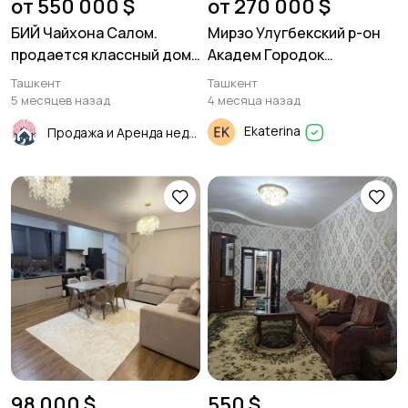
от 550 000 $
от 270 000 $
БИЙ Чайхона Салом.
Мирзо Улугбекский р-он
продается классный дом.
Академ Городок
170м² 3,87 соток.
Продаётся дом 100м²
Ташкент
Ташкент
5 месяцев назад
4 месяца назад
Ekaterina
Продажа и Аренда недвижимости
98 000 $
550 $