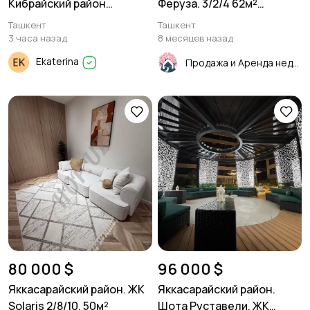
Кибрайский район
Феруза. 3/2/4 62м²
Бойжигит. 1,7 соток. 2
Панель.
Ташкент
Ташкент
уровня 5 комнат
3 часа назад
8 месяцев назад
Ekaterina
Продажа и Аренда недвижимости
80 000 $
96 000 $
Яккасарайский район. ЖК
Яккасарайский район.
Solaris 2/8/10. 50м²
Шота Руставели. ЖК