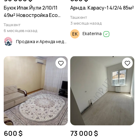
Буюк Ипак Йули 2/10/11
Арнда. Карасу-1 4/2/4 85м²
49м² Новостройка Eco
Ташкент
Smart
3 месяца назад
Ташкент
6 месяцев назад
Ekaterina
Продажа и Аренда недвижимости
600 $
73 000 $