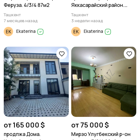
Феруза. 4/3/4 87м2
Яккасарайский район.
2/1/5 60м²
Ташкент
Ташкент
7 месяцев назад
3 недели назад
Ekaterina
Ekaterina
от 165 000 $
от 75 000 $
продпжа Дома.
Мирзо Улугбекский р-он