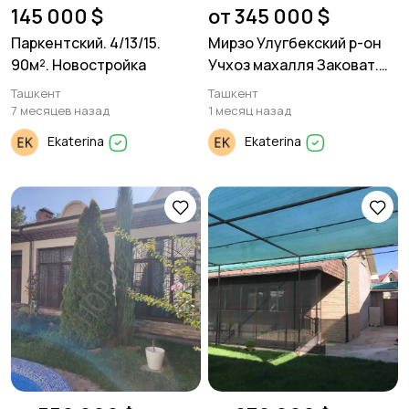
145 000 $
от 345 000 $
Паркентский. 4/13/15.
Мирзо Улугбекский р-он
90м². Новостройка
Учхоз махалля Заковат.
продается дом.
Ташкент
Ташкент
7 месяцев назад
1 месяц назад
Ekaterina
Ekaterina