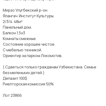
Мирзо Улугбекский р-он
Ялангач Институт Культуры.
2/3/4 48м²
Панельный дом.
Балкон 1,5х3
Комнаты смежные.
Состояние хорошее чистое.
С мебелью техникой.
Ориентир за парком Локомотив.
( Сдаеться только гражданам Узбекистана. Семье
без меленьких детей.)
Депазит 100$
Риелторская комиссия 50%
Лот 23866