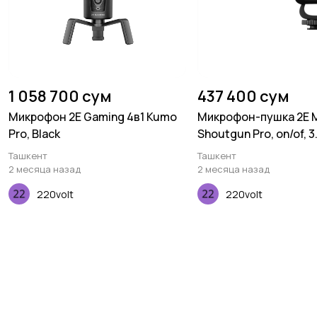
1 058 700 сум
437 400 сум
Микрофон 2E Gaming 4в1 Kumo
Микрофон-пушка 2E
Pro, Black
Shoutgun Pro, on/of, 
Ташкент
Ташкент
2 месяца назад
2 месяца назад
220volt
220volt