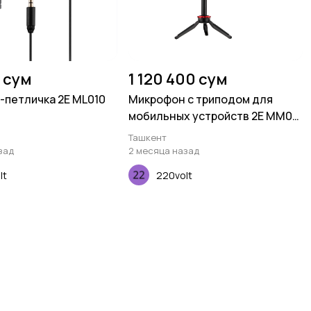
 сум
1 120 400 сум
петличка 2E ML010
Микрофон с триподом для
мобильных устройств 2E MM011
Vlog KIT, 3.5mm
Ташкент
зад
2 месяца назад
lt
220volt