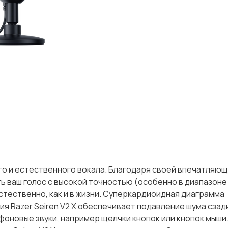
о и естественного вокала. Благодаря своей впечатляю
 ваш голос с высокой точностью (особенно в диапазоне
естественно, как и в жизни. Суперкардиоидная диаграмма
я Razer Seiren V2 X обеспечивает подавление шума сзади
фоновые звуки, например щелчки кнопок или кнопок мыши