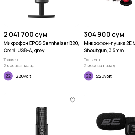
2 041 700 сум
304 900 сум
Микрофон EPOS Sennheiser B20,
Микрофон-пушка 2E 
Omni, USB-A, grey
Shoutgun, 3.5mm
Ташкент
Ташкент
2 месяца назад
2 месяца назад
220volt
220volt