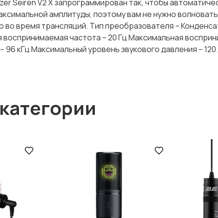
er Seiren V2 X запрограммирован так, чтобы автоматиче
ксимальной амплитуды, поэтому вам не нужно волноватьс
ко во время трансляций. Тип преобразователя – Конденс
ная воспринимаемая частота – 20 Гц Максимальная воспри
– 96 кГц Максимальный уровень звукового давления – 120
 категории