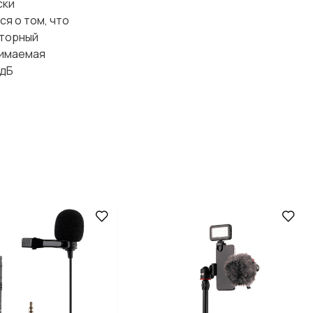
ски
я о том, что
аторный
нимаемая
 дБ