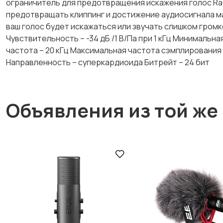
ограничитель для предотвращения искажения голос Raz
предотвращать клиппинг и достижение аудиосигнала ма
ваш голос будет искажаться или звучать слишком гром
Чувствительность – -34 дБ /1 В/Па при 1 кГц Минималь
частота – 20 кГц Максимальная частота сэмплирования 
Направленность – суперкардиоида Битрейт – 24 бит
Объявления из той же