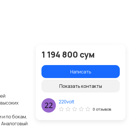
1 194 800 сум
Написать
Показать контакты
щей
220volt
 высоких
0 отзывов
 и по бокам,
. Аналоговый