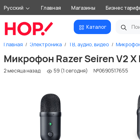
Русский
Главная
Магазины
Бизнес тариф
Каталог
Главная
Электроника
ТВ, аудио, видео
Микрофо
Микрофон Razer Seiren V2 X 
2 месяца назад
59 (1 сегодня)
№0690517655