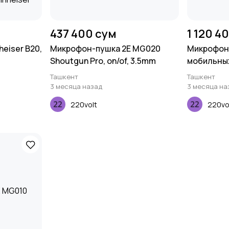
437 400 сум
1 120 4
eiser B20,
Микрофон-пушка 2E MG020
Микрофон 
Shoutgun Pro, on/of, 3.5mm
мобильных
Vlog KIT, 
Ташкент
Ташкент
3 месяца назад
3 месяца на
220volt
220vo