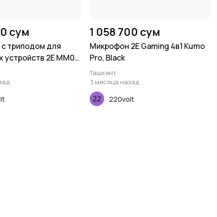
00 сум
1 058 700 сум
с триподом для
Микрофон 2E Gaming 4в1 Kumo
 устройств 2E MM011
Pro, Black
3.5mm
Ташкент
зад
3 месяца назад
lt
220volt