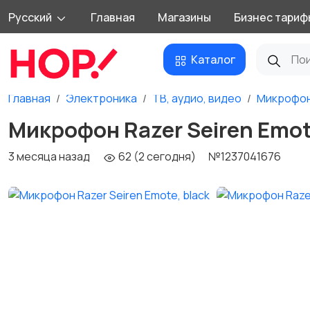
Русский
Главная
Магазины
Бизнес тариф
Каталог
Главная
Электроника
ТВ, аудио, видео
Микрофо
Микрофон Razer Seiren Emot
3 месяца назад
62 (2 сегодня)
№1237041676