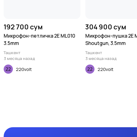
192 700 сум
304 900 сум
Микрофон-петличка 2E ML010
Микрофон-пушка 2E 
3.5mm
Shoutgun, 3.5mm
Ташкент
Ташкент
3 месяца назад
3 месяца назад
220volt
220volt