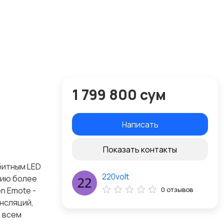
1 799 800 сум
Написать
Показать контакты
битным LED
220volt
цию более
n Emote -
0 отзывов
нсляций,
о всем