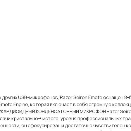
угих USB-микрофонов, Razer Seiren Emote оснащен 8-
Emote Engine, которая включает в себя огромную коллек
ИПЕРКАРДИОИДНЫЙ КОНДЕНСАТОРНЫЙ МИКРОФОН Razer Seire
едачи кристально-чистого, уровня профессиональных тра
енности, он сфокусирован и достаточно чувствителен к