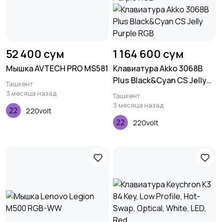
52 400 сум
1 164 600 сум
Мышка AVTECH PRO MS581
Клавиатура Akko 3068B
Plus Black&Cyan CS Jelly
Ташкент
Purple RGB
3 месяца назад
Ташкент
3 месяца назад
220volt
220volt