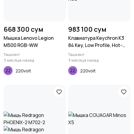
668 300 сум
983 100 сум
Мышка Lenovo Legion
Клавиатура Keychron K3
M500 RGB-WW
84 Key, Low Profile, Hot-
Swap, Optical, White, LED,
Ташкент
Ташкент
Red
3 месяца назад
3 месяца назад
220volt
220volt