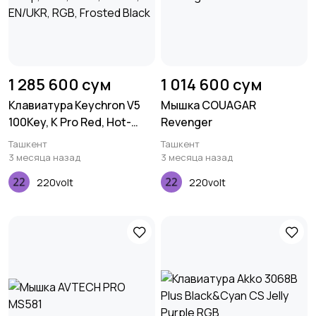
1 285 600 сум
1 014 600 сум
Клавиатура Keychron V5
Мышка COUAGAR
100Key, K Pro Red, Hot-
Revenger
Swap, QMK, Knob, USB-A,
Ташкент
Ташкент
EN/UKR, RGB, Frosted Black
3 месяца назад
3 месяца назад
220volt
220volt