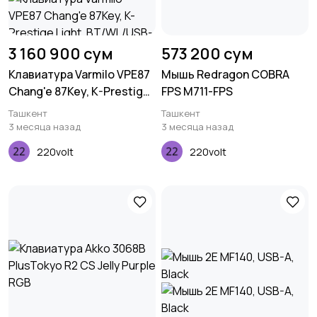
3 160 900 сум
573 200 сум
Клавиатура Varmilo VPE87
Мышь Redragon COBRA
Chang'e 87Key, K-Prestige
FPS M711-FPS
Light, BT/WL/USB-A, EN,
Ташкент
Ташкент
White Led, Синий
3 месяца назад
3 месяца назад
220volt
220volt