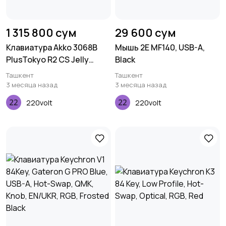
1 315 800 сум
29 600 сум
Клавиатура Akko 3068B
Мышь 2E MF140, USB-A,
PlusTokyo R2 CS Jelly
Black
Purple RGB
Ташкент
Ташкент
3 месяца назад
3 месяца назад
220volt
220volt