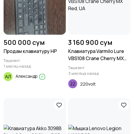
500 000 сум
3 160 900 сум
Продам клавиатуру HP
Клавиатура Varmilo Lure
VBS108 Crane Cherry MX
Ташкент
Red, UA
1 месяц назад
Ташкент
3 месяца назад
Александр
220volt