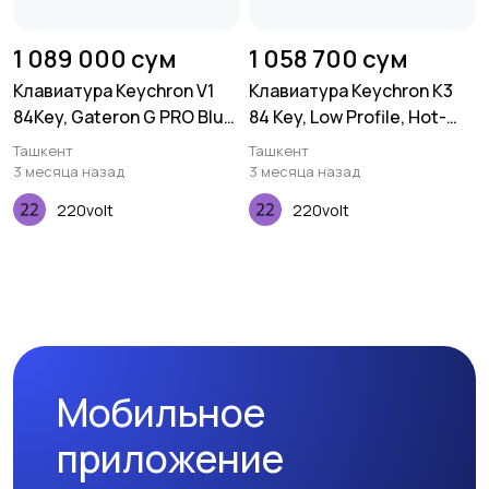
1 089 000 сум
1 058 700 сум
Клавиатура Keychron V1
Клавиатура Keychron K3
84Key, Gateron G PRO Blue,
84 Key, Low Profile, Hot-
USB-A, Hot-Swap, QMK,
Swap, Optical, RGB, Red
Ташкент
Ташкент
Knob, EN/UKR, RGB, Frosted
3 месяца назад
3 месяца назад
Black
220volt
220volt
Мобильное
приложение