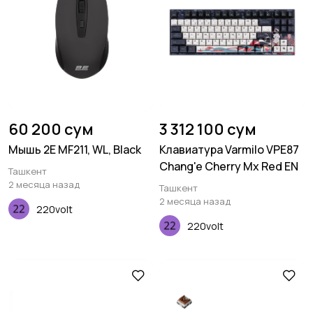
60 200 сум
3 312 100 сум
Мышь 2E MF211, WL, Black
Клавиатура Varmilo VPE87
Chang'e Cherry Mx Red EN
Ташкент
2 месяца назад
Ташкент
2 месяца назад
220volt
220volt