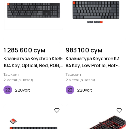
1 285 600 сум
983 100 сум
Клавиатура Keychron K5SE
Клавиатура Keychron K3
104 Key, Optical, Red, RGB,
84 Key, Low Profile, Hot-
Hot-Swap, WL, UA, Black
Swap, Optical, White, LED,
Ташкент
Ташкент
Brown
2 месяца назад
2 месяца назад
220volt
220volt