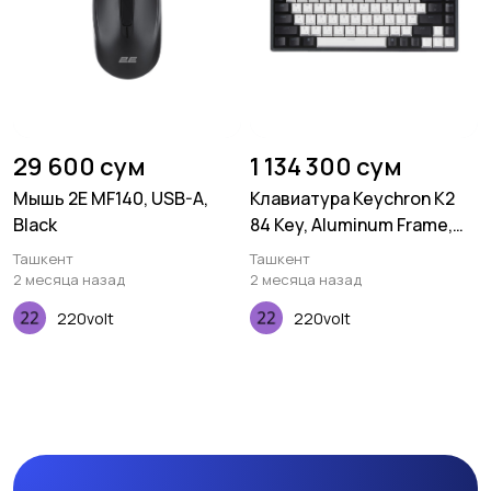
29 600 сум
1 134 300 сум
Мышь 2E MF140, USB-A,
Клавиатура Keychron K2
Black
84 Key, Aluminum Frame,
Hot-Swap, Gateron, RGB,
Ташкент
Ташкент
Red
2 месяца назад
2 месяца назад
220volt
220volt