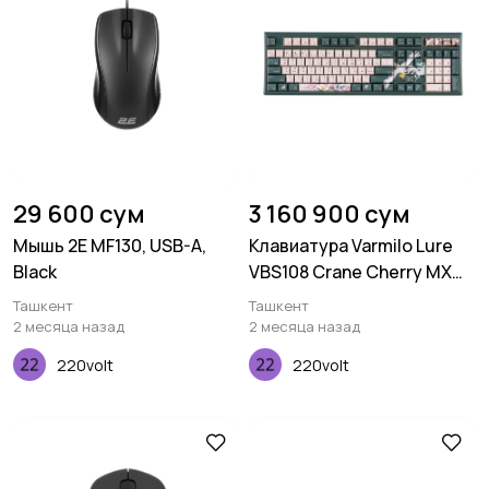
29 600 сум
3 160 900 сум
Мышь 2E MF130, USB-A,
Клавиатура Varmilo Lure
Black
VBS108 Crane Cherry MX
Red, UA
Ташкент
Ташкент
2 месяца назад
2 месяца назад
220volt
220volt