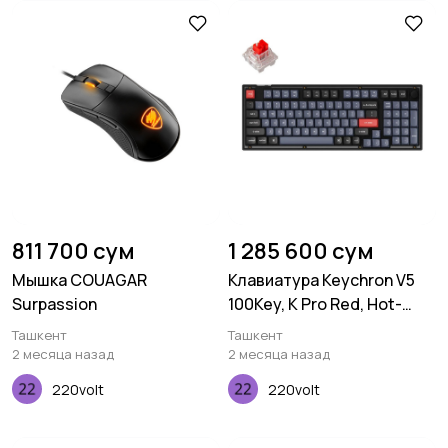
811 700 сум
1 285 600 сум
Мышка COUAGAR
Клавиатура Keychron V5
Surpassion
100Key, K Pro Red, Hot-
Swap, QMK, Knob, USB-A,
Ташкент
Ташкент
EN/UKR, RGB, Frosted Black
2 месяца назад
2 месяца назад
220volt
220volt