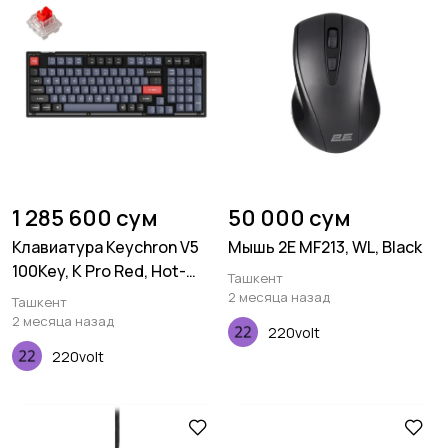
1 285 600 сум
50 000 сум
Клавиатура Keychron V5
Мышь 2E MF213, WL, Black
100Key, K Pro Red, Hot-
Ташкент
Swap, QMK, Knob, USB-A,
2 месяца назад
Ташкент
EN/UKR, RGB, Frosted Black
2 месяца назад
220volt
220volt