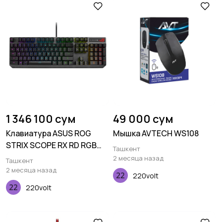
1 346 100 сум
49 000 сум
Клавиатура ASUS ROG
Мышка AVTECH WS108
STRIX SCOPE RX RD RGB
Ташкент
104key USB EN Black
2 месяца назад
Ташкент
2 месяца назад
220volt
220volt