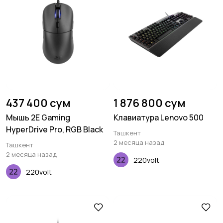
437 400 сум
1 876 800 сум
Мышь 2E Gaming
Клавиатура Lenovo 500
HyperDrive Pro, RGB Black
Ташкент
2 месяца назад
Ташкент
2 месяца назад
220volt
220volt