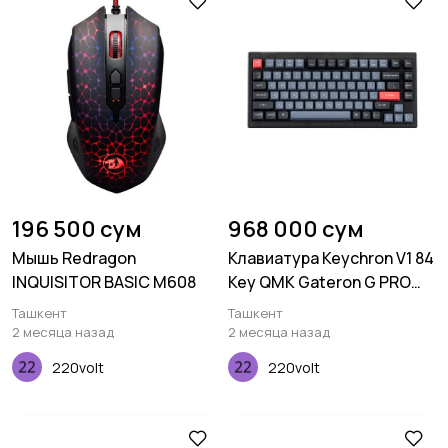
196 500 сум
968 000 сум
Мышь Redragon
Клавиатура Keychron V1 84
INQUISITOR BASIC M608
Key QMK Gateron G PRO
Blue Hot-Swap RGB
Ташкент
Ташкент
Frosted Black
2 месяца назад
2 месяца назад
220volt
220volt