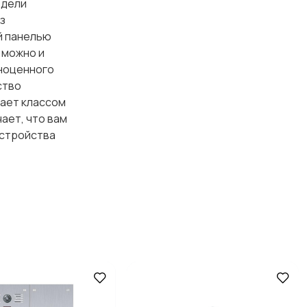
одели
з
й панелью
 можно и
лноценного
ство
дает классом
ает, что вам
устройства