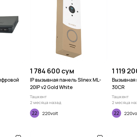
1 784 600 сум
1 119 2
ифровой
IP вызывная панель Slinex ML-
Вызывная 
20IP v2 Gold White
30CR
Ташкент
Ташкент
2 месяца назад
2 месяца на
220volt
220vo