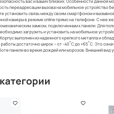
зопасность вас и ваших близких. Особенности данной м
ость переадресации вызова на мобильное устройство бе
е установить связь между своим смартфоном и вызывно
ной камеры в режиме online прямо на телефоне. С нее же
омеханическим замком, подключенным к панели. Для по
необходимо загрузить и установить на мобильное устрой
 Корпус выполнен из надежного крепкого металла и обла
аботы достаточно широк – от -40˚С до +65˚С. Это означ
оте панели во время дождей или морозов. Внешний вид 
 категории