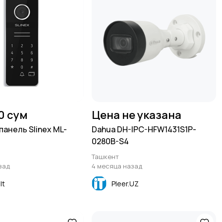
00 сум
Цена не указана
панель Slinex ML-
Dahua DH-IPC-HFW1431S1P-
0280B-S4
Ташкент
зад
4 месяца назад
lt
Pleer.UZ