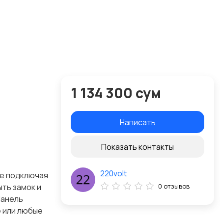
1 134 300 сум
Написать
Показать контакты
220volt
не подключая
ть замок и
0 отзывов
Панель
е или любые