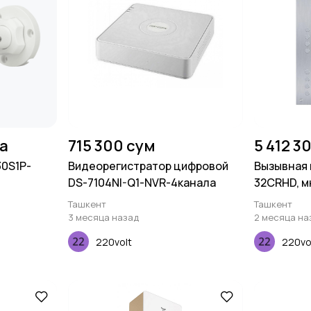
на
715 300 сум
5 412 3
30S1P-
Видеорегистратор цифровой
Вызывная 
DS-7104NI-Q1-NVR-4канала
32CRHD, м
2MP, 140 
Ташкент
Ташкент
3 месяца назад
2 месяца на
220volt
220vo