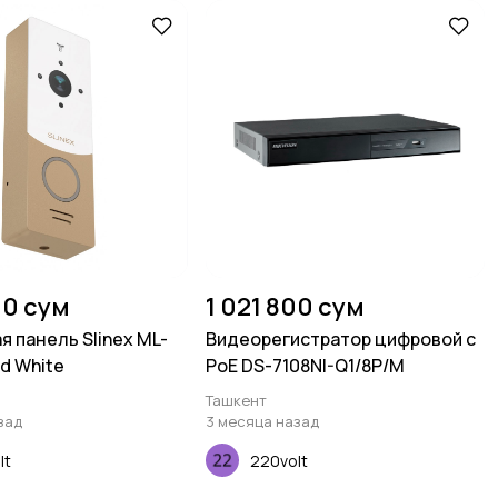
00 сум
1 021 800 сум
я панель Slinex ML-
Видеорегистратор цифровой c
ld White
PoE DS-7108NI-Q1/8P/M
Ташкент
зад
3 месяца назад
lt
220volt