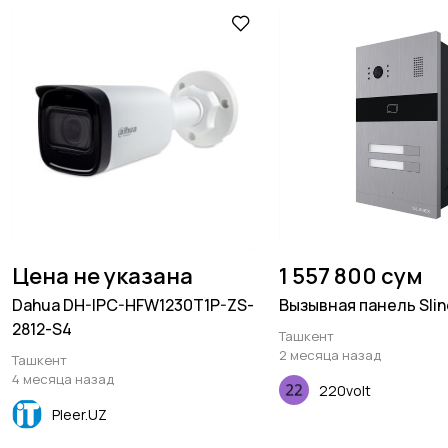
Цена не указана
1 557 800 сум
Dahua DH-IPC-HFW1230T1P-ZS-
Вызывная панель Sli
2812-S4
Ташкент
2 месяца назад
Ташкент
4 месяца назад
220volt
Pleer.UZ