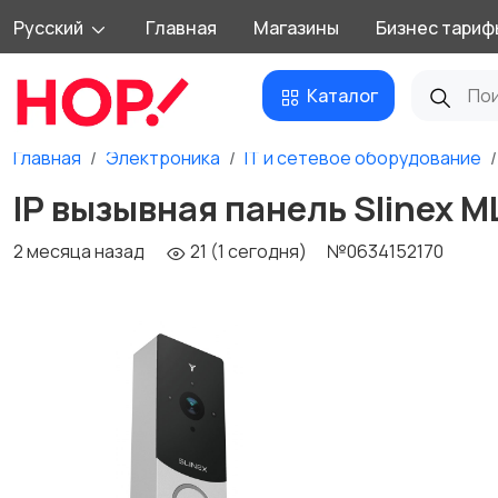
Русский
Главная
Магазины
Бизнес тариф
Каталог
Главная
Электроника
IT и сетевое оборудование
IP вызывная панель Slinex ML
2 месяца назад
21 (1 сегодня)
№0634152170