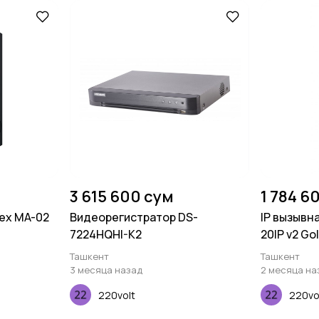
3 615 600 сум
1 784 6
nex MA-02
Видеорегистратор DS-
IP вызывна
7224HQHI-K2
20IP v2 Go
Ташкент
Ташкент
3 месяца назад
2 месяца на
220volt
220vo