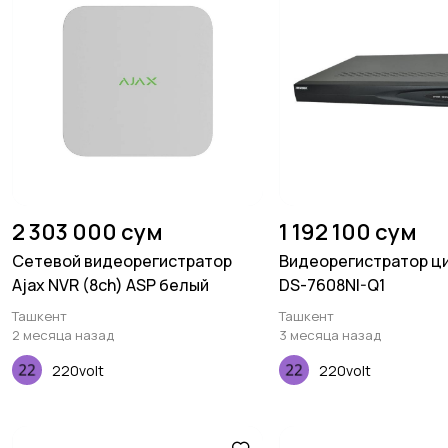
2 303 000 сум
1 192 100 сум
Сетевой видеорегистратор
Видеорегистратор ц
Ajax NVR (8ch) ASP белый
DS-7608NI-Q1
Ташкент
Ташкент
2 месяца назад
3 месяца назад
220volt
220volt