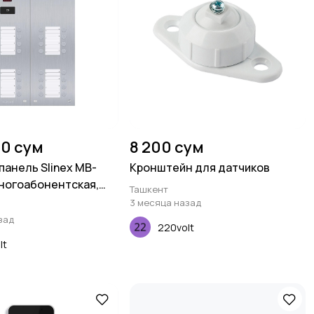
00 сум
8 200 сум
панель Slinex MB-
Кронштейн для датчиков
ногоабонентская,
Ташкент
градусов, серебристый
3 месяца назад
зад
220volt
lt