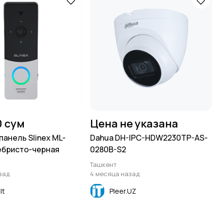
0 сум
Цена не указана
панель Slinex ML-
Dahua DH-IPC-HDW2230TP-AS-
ебристо-черная
0280B-S2
Ташкент
зад
4 месяца назад
lt
Pleer.UZ