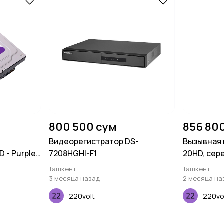
800 500 сум
856 80
Видеорегистратор DS-
Вызывная 
- Purple -
7208HGHI-F1
20HD, сер
Ташкент
Ташкент
3 месяца назад
2 месяца на
220volt
220vo