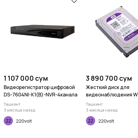
1 107 000 сум
3 890 700 сум
Видеорегистратор цифровой
Жесткий диск для
DS-7604NI-К1(B)-NVR-4канала
видеонаблюдения WD 
WD80PURX-78
Ташкент
Ташкент
3 месяца назад
3 месяца назад
220volt
220volt