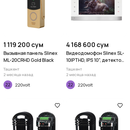
1 119 200 сум
4 168 600 сум
Вызывная панель Slinex
Видеодомофон Slinex SL-
ML-20CRHD Gold Black
10IPTHD, IPS 10", детектор
движения,
Ташкент
Ташкент
переадресация,
2 месяца назад
2 месяца назад
серебристый белый
220volt
220volt