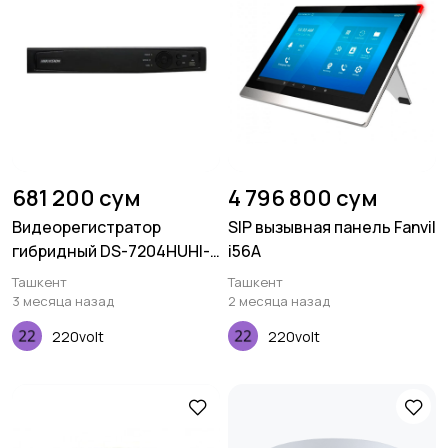
681 200 сум
4 796 800 сум
Видеорегистратор
SIP вызывная панель Fanvil
гибридный DS-7204HUHI-
i56A
F1/N
Ташкент
Ташкент
3 месяца назад
2 месяца назад
220volt
220volt