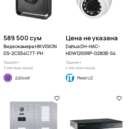
589 500 сум
Цена не указана
Видеокамера HIKVISION
Dahua DH-HAC-
DS-2CS54C7T-PH
HDW1200RP-0280B-S4
Ташкент
Ташкент
3 месяца назад
4 месяца назад
220volt
Pleer.UZ