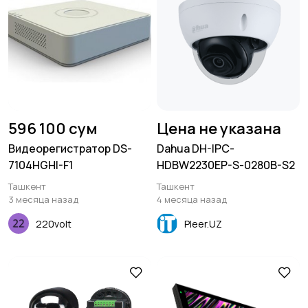
596 100 сум
Цена не указана
Видеорегистратор DS-
Dahua DH-IPC-
7104HGHI-F1
HDBW2230EP-S-0280B-S2
Ташкент
Ташкент
3 месяца назад
4 месяца назад
220volt
Pleer.UZ