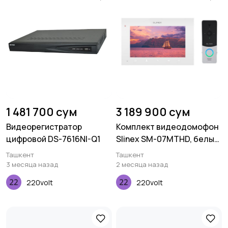
1 481 700 сум
3 189 900 сум
Видеорегистратор
Комплект видеодомофон
цифровой DS-7616NI-Q1
Slinex SM-07MTHD, белый
+ вызывная панель ML-
Ташкент
Ташкент
20HD, серебристый
3 месяца назад
2 месяца назад
чёрный
220volt
220volt