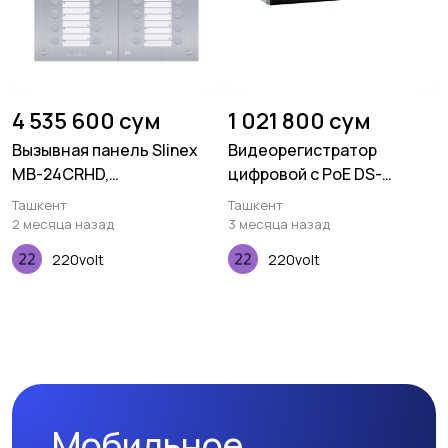
4 535 600 сум
1 021 800 сум
Вызывная панель Slinex
Видеорегистратор
MB-24CRHD,
цифровой c PoE DS-
многоабонентская, 2MP,
7108NI-Q1/8P/M
Ташкент
Ташкент
140 градусов,
2 месяца назад
3 месяца назад
серебристый
220volt
220volt
Мобильное