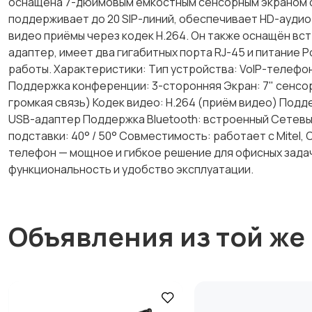
оснащена 7-дюймовым ёмкостным сенсорным экраном с
поддерживает до 20 SIP-линий, обеспечивает HD-аудио 
видео приёмы через кодек H.264. Он также оснащён вс
адаптер, имеет два гигабитных порта RJ-45 и питание P
работы. Характеристики: Тип устройства: VoIP-телефон 
Поддержка конференции: 3-сторонняя Экран: 7" сенсорн
громкая связь) Кодек видео: H.264 (приём видео) Подд
USB-адаптер Поддержка Bluetooth: встроенный Сетевые п
подставки: 40° / 50° Совместимость: работает с Mitel, Cis
телефон — мощное и гибкое решение для офисных зад
функциональность и удобство эксплуатации.
Объявления из той же