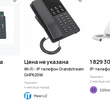
на
Цена не указана
1 829 3
Wi-Fi - IP телефон Grandstream
IP-телефо
GHP620W
Ташкент
2 месяца на
Ташкент
4 месяца назад
220vo
Pleer.UZ