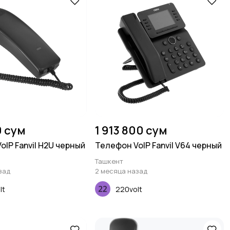
0 сум
1 913 800 сум
oIP Fanvil H2U черный
Телефон VoIP Fanvil V64 черный
Ташкент
зад
2 месяца назад
lt
220volt