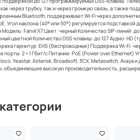
 поддержкой до 127 программируемых DSS-клавиш. Теле
как через трубку, так и через громкую связь, а также по
троенным Bluetooth, поддерживает Wi-Fi через дополните
oE. Угол наклона (40° или 50°) регулируется подставкой 
Модель: Fanvil X7 Цвет: черный Количество SIP-линий: до
ый цветной Количество DSS-клавиш: до 127 Аудио: HD (т
ержка гарнитур: EHS (беспроводные) Поддержка Wi-Fi: ч
орты: 2 × 1 Гбит/с Питание: PoE (Power over Ethernet) У
co, Yeastar, Asterisk, Broadsoft, 3CX, Metaswitch, Avaya и
ач, объединяющее высокую производительность, расшир
 категории