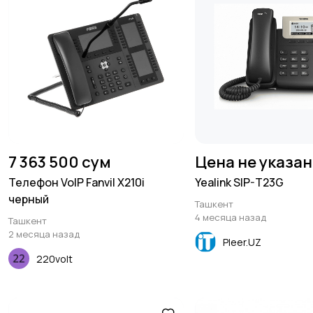
7 363 500 сум
Цена не указа
Телефон VoIP Fanvil X210i
Yealink SIP-T23G
черный
Ташкент
4 месяца назад
Ташкент
2 месяца назад
Pleer.UZ
220volt