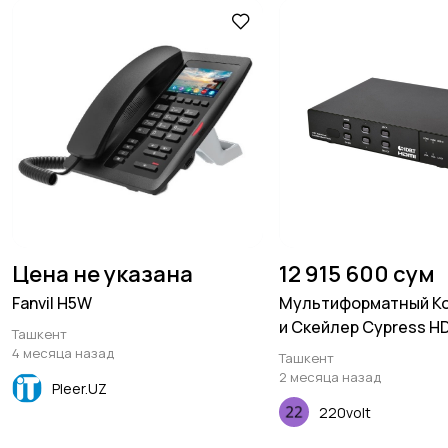
Цена не указана
12 915 600 сум
Fanvil H5W
Мультиформатный К
и Скейлер Cypress H
Ташкент
C/VGA в HDMI/HDBas
4 месяца назад
Ташкент
109TX
2 месяца назад
Pleer.UZ
220volt