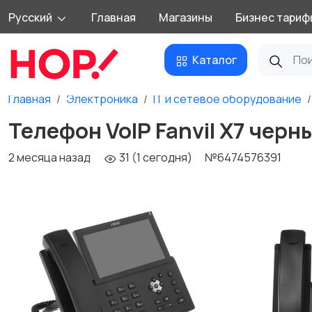
Русский
Главная
Магазины
Бизнес тариф
Каталог
Главная
Электроника
IT и сетевое оборудование
Телефон VoIP Fanvil X7 черн
2 месяца назад
31 (1 сегодня)
№6474576391