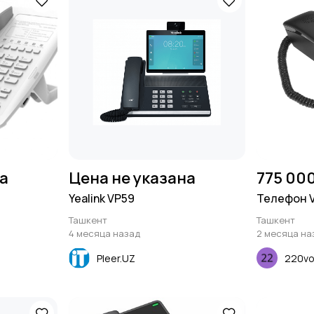
на
Цена не указана
775 00
Yealink VP59
Телефон V
Ташкент
Ташкент
4 месяца назад
2 месяца на
Pleer.UZ
220vo