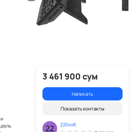
3 461 900 сум
Написать
Показать контакты
 и
220volt
одель