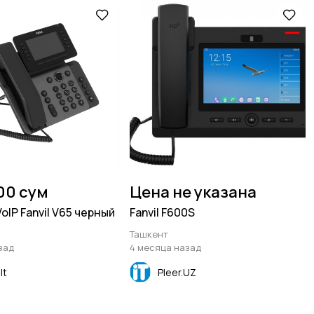
00 сум
Цена не указана
IP Fanvil V65 черный
Fanvil F600S
Ташкент
зад
4 месяца назад
lt
Pleer.UZ