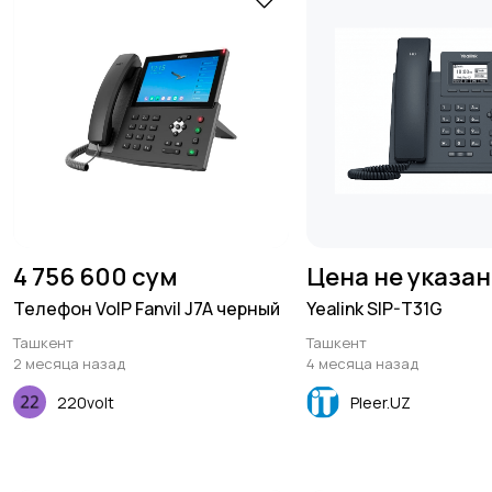
4 756 600 сум
Цена не указа
Телефон VoIP Fanvil J7A черный
Yealink SIP-T31G
Ташкент
Ташкент
2 месяца назад
4 месяца назад
220volt
Pleer.UZ