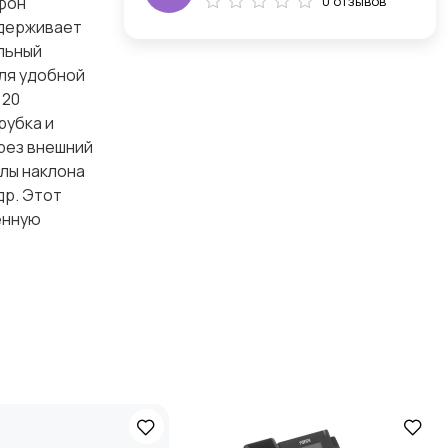
фон
0 отзывов
ддерживает
льный
для удобной
 20
рубка и
ерез внешний
глы наклона
 др. Этот
енную