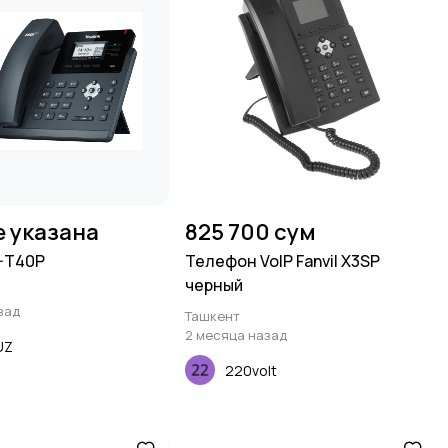
е указана
825 700 сум
P-T40P
Телефон VoIP Fanvil X3SP
черный
зад
Ташкент
2 месяца назад
UZ
220volt