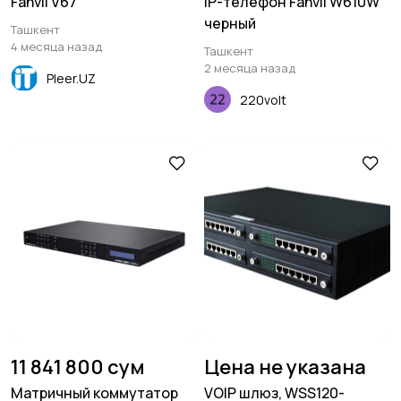
Fanvil V67
IP-телефон Fanvil W610W
черный
Ташкент
4 месяца назад
Ташкент
2 месяца назад
Pleer.UZ
220volt
11 841 800 сум
Цена не указана
Матричный коммутатор
VOIP шлюз, WSS120-