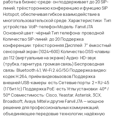
работы в бизнес-среде: он поддерживает до 20 SIP-
линий, трёхстороннюю конференцию и функцию SIP
Hotspot, обеспечивая гибкое взаимодействие в
многопользовательской среде. Характеристики: Тип
устройства: VoIP-телефон Модель: Fanvil J7A
Основной цвет: чёрный Тип телефона: проводной
Количество SIP-линий: до 20 Поддержка
конференции: трёхсторонняя Дисплей: 7" ёмкостный
сенсорный экран (1024×600) Количество DSS-клавиш:
до 112 (виртуальные на экране) Аудио: HD-звук
(трубка, гарнитура, громкая связь) Беспроводная
связь: Bluetooth 4.1, Wi-Fi 2.4G/5G Поддержка видео:
кодек H.264, приём видеовызовов Поддержка
внешней USB-камеры: есть Сетевые порты: 2 × RJ-45
(1 Гбит/с) Поддержка PoE: есть Углы установки: 40° /
50° Совместимость: Cisco, Yeastar, Asterisk, 3CX,
Broadsoft, Avaya, Mitel и другие Fanvil J7A — мощное
решение для профессиональных коммуникаций,
объединяющее передовые технологии, надёжную