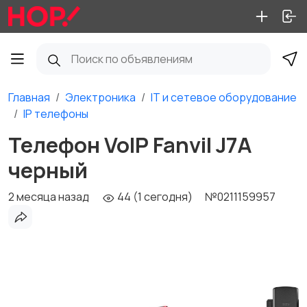
Главная
Электроника
IT и сетевое оборудование
IP телефоны
Телефон VoIP Fanvil J7A
черный
2 месяца назад
44 (1 сегодня)
№0211159957