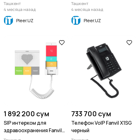
Ташкент
Ташкент
4 месяца назад
4 месяца назад
Pleer.UZ
Pleer.UZ
1 892 200 сум
733 700 сум
SIP интерком для
Телефон VoIP Fanvil X1SG
здравоохранения Fanvil
черный
Y501-Y