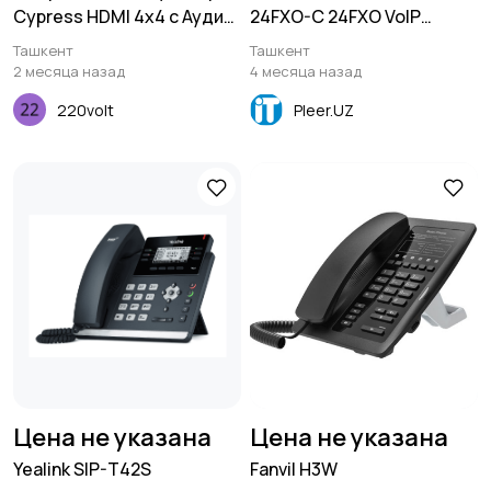
Cypress HDMI 4x4 с Аудио
24FXO-C 24FXO VoIP
выходом CPLUS-V4H4HPA
Gateway
Ташкент
Ташкент
2 месяца назад
4 месяца назад
220volt
Pleer.UZ
Цена не указана
Цена не указана
Yealink SIP-T42S
Fanvil H3W