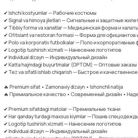
‎✔ Ishchi kostyumlar — Рабочие костюмы
‎✔ Signal va himoya jiletlari — Сигнальные и защитные жиле
‎✔ Tibbiy forma va халatlar — Медицинская форма и халат
‎✔ Ofitsiant va restoran formasi — Форма для официантов
‎✔ Polo va korporativ futbolkalar — Поло и корпоративные
‎✔ Logotip tushirish xizmati — Нанесение логотипов
‎✔ Individual dizayn — Индивидуальный дизайн
‎✔ Katta hajmdagi buyurtmalar (OPTOM) — Оптовые заказы
‎✔ Tez va sifatli ishlab chiqarish — Быстрое и качественн
‎🔥 Premium sifat • Zamonaviy dizayn • Ishonchli natija
‎🔥 Премиальное качество • Современный дизайн • Над
‎✔ Premium sifatdagi matolar — Премиальные ткани
‎✔ Har qanday turdagi maxsus kiyimlar — Пошив спецодеж
‎✔ Logotip tushirish xizmati — Нанесение логотипов
‎✔ Individual dizayn — Индивидуальный дизайн