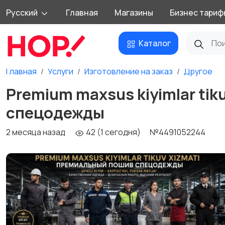
Русский
Главная
Магазины
Бизнес тариф
Каталог
Главная
Услуги
Изготовление на заказ
Другое
Premium maxsus kiyimlar ti
спецодежды ‎
2 месяца назад
42 (1 сегодня)
№4491052244