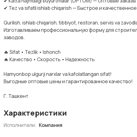
‎✔ Katta hajmdagi buyurtmalar (OPTOM) — Оптовые заказы
‎✔ Tez va sifatli ishlab chiqarish — Быстрое и качественн
‎Qurilish, ishlab chiqarish, tibbiyot, restoran, servis va zav
‎Изготавливаем профессиональную форму для строител
заводов.
‎🔥 Sifat • Tezlik • Ishonch
‎🔥 Качество • Скорость • Надежность
‎Hamyonbop ulgurji narxlar va kafolatlangan sifat!
‎Выгодные оптовые цены и гарантированное качество!
‎Г. Ташкент
Характеристики
Исполнители:
Компания