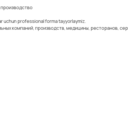
ое производство
odlar uchun professional forma tayyorlaymiz.
ьных компаний, производств, медицины, ресторанов, сер