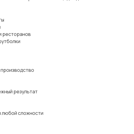
ты
ы
 и ресторанов
 футболки
ое производство
ежный результат
ды любой сложности