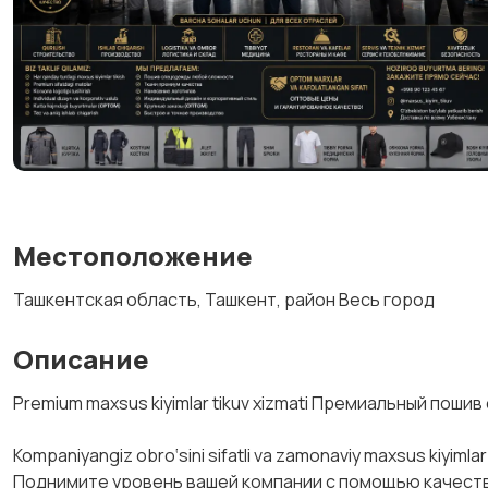
Местоположение
Ташкентская область, Ташкент, район Весь город
Описание
Premium maxsus kiyimlar tikuv xizmati Премиальный пош
‎Kompaniyangiz obro‘sini sifatli va zamonaviy maxsus kiyimlar 
‎Поднимите уровень вашей компании с помощью качест