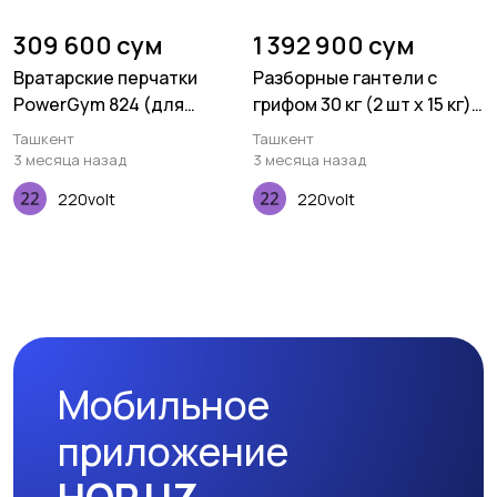
309 600 сум
1 392 900 сум
Вратарские перчатки
Разборные гантели с
PowerGym 824 (для
грифом 30 кг (2 шт х 15 кг)
детей)
A543
Ташкент
Ташкент
3 месяца назад
3 месяца назад
220volt
220volt
Мобильное
приложение