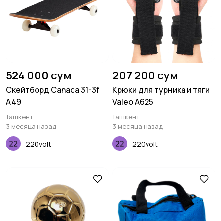
524 000 сум
207 200 сум
Скейтборд Canada 31-3f
Крюки для турника и тяги
A49
Valeo A625
Ташкент
Ташкент
3 месяца назад
3 месяца назад
220volt
220volt