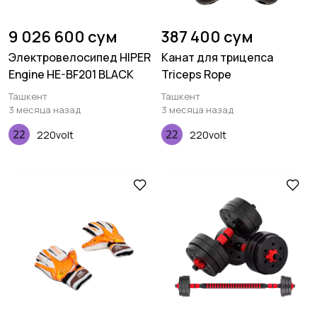
9 026 600 сум
387 400 сум
Электровелосипед HIPER
Канат для трицепса
Engine HE-BF201 BLACK
Triceps Rope
Ташкент
Ташкент
3 месяца назад
3 месяца назад
220volt
220volt