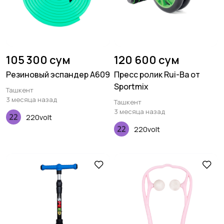
105 300 сум
120 600 сум
Резиновый эспандер A609
Пресс ролик Rui-Ba от
Sportmix
Ташкент
3 месяца назад
Ташкент
3 месяца назад
220volt
220volt