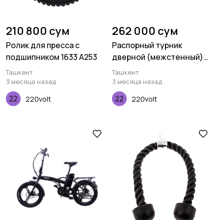
210 800 сум
262 000 сум
Ролик для пресса с
Распорный турник
подшипником 1633 A253
дверной (межстенный)
80см-130см A270
Ташкент
Ташкент
3 месяца назад
3 месяца назад
220volt
220volt