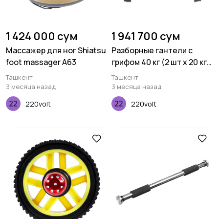
1 424 000 сум
1 941 700 сум
Массажер для ног Shiatsu
Разборные гантели с
foot massager A63
грифом 40 кг (2 шт х 20 кг)
A544
Ташкент
Ташкент
3 месяца назад
3 месяца назад
220volt
220volt