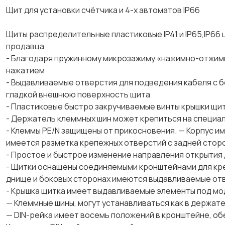
Щит для установки счётчика и 4-х автоматов IP66
Щиты распределительные пластиковые IP41 и IP65,IP66 
продавца
- Благодаря пружинному микрозажиму «нажимно-отжимн
нажатием
- Выдавливаемые отверстия для подведения кабеля с б
гладкой внешнюю поверхность щита
- Пластиковые быстро закручиваемые винты крышки щи
- Держатель клеммных шин может крепиться на специа
- Клеммы PE/N защищены от прикосновения. — Корпус им
имеется разметка крепежных отверстий с задней стор
- Простое и быстрое изменение направления открытия
- Щитки оснащены соединяемыми кронштейнами для креп
днище и боковых сторонах имеются выдавливаемые отв
- Крышка щитка имеет выдавливаемые элементы под мо
— Клеммные шины, могут устанавливаться как в держате
— DIN-рейка имеет восемь положений в кронштейне, обе