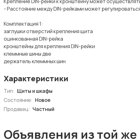
Крепление DIN-рейки к кронштейну может осуществлят
- Расстояние между DIN-рейками может регулироваться в
Комплектация 1:
заглушки отверстий крепления щита
оцинкованная DIN-рейка
кронштейны для крепления DIN-рейки
клеммные шины две
держатель клеммных шин
Характеристики
Тип:
Щиты и шкафы
Состояние:
Новое
Продавец:
Частный
Объявления из той же