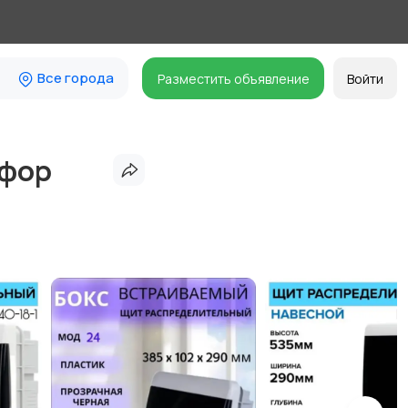
Все города
Разместить объявление
Войти
кфор