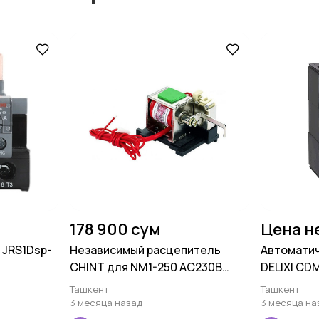
178 900 сум
Цена н
 JRS1Dsp-
Независимый расцепитель
Автомати
CHINT для NM1-250 AC230В
DELIXI CDM
(правый)
Ташкент
Ташкент
3 месяца назад
3 месяца на