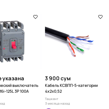
е указана
3 900 сум
ческий выключатель
Кабель КСВПП-5-категории
6i-125L 3P 100A
4х2х0,52
Ташкент
зад
3 месяца назад