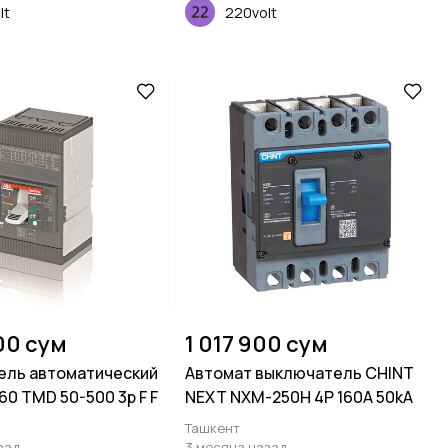
lt
220volt
00 сум
1 017 900 сум
ель автоматический
Автомат выключатель CHINT
60 TMD 50-500 3p F F
NEXT NXM-250H 4P 160A 50kA
Ташкент
зад
3 месяца назад