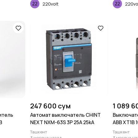
220volt
220vo
247 600 сум
1 089 6
итель
Автомат выключатель CHINT
Выключат
B
NEXT NXM-63S 3P 25A 25kA
ABB XT1B 1
Ташкент
Ташкент
3 месяца назад
3 месяца на