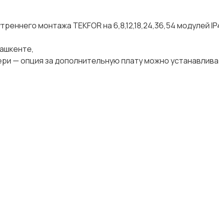
ннего монтажа TEKFOR на 6,8,12,18,24,36,54 модулей IP41
Ташкенте,
ери — опция за дополнительную плату можно устанавлива