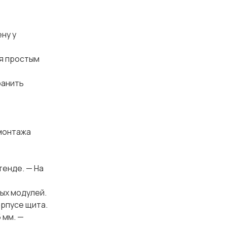
ну у
я простым
ранить
 монтажа
тенде. — На
ых модулей.
орпусе щита.
 мм. —