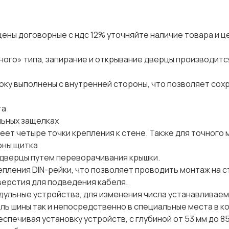
цены договорные с ндс 12% уточняйте наличие товара и це
ого» типа, запирание и открывание дверцы производитс
оку выполнены с внутренней стороны, что позволяет сох
та
льных защелках
еет четыре точки крепления к стене. Также для точного
оны щитка
 дверцы путем переворачивания крышки.
ления DIN-рейки, что позволяет проводить монтаж на с
ерстия для подведения кабеля.
дульные устройства, для изменения числа устанавливаем
ль шины так и непосредственно в специальные места в к
спечивая установку устройств, с глубиной от 53 мм до 85