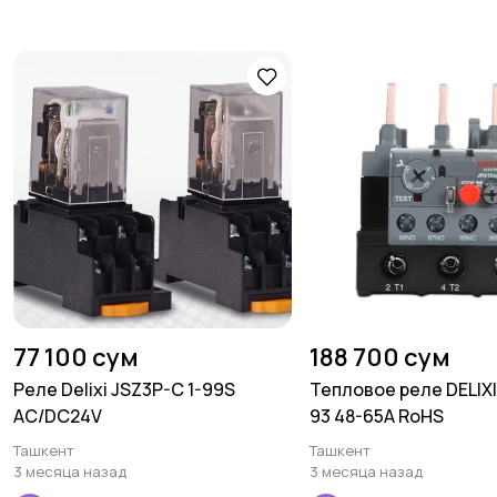
77 100 сум
188 700 сум
Реле Delixi JSZ3P-C 1-99S
Тепловое реле DELIXI
AC/DC24V
93 48-65A RoHS
Ташкент
Ташкент
3 месяца назад
3 месяца назад