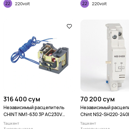
220volt
220volt
316 400 сум
70 200 сум
Независимый расцепитель
Независимый расцеп
CHINT NM1-630 3P AC230V
Chint NS2-SH220-240
(право)
Ташкент
Ташкент
3 месяца назад
3 месяца назад