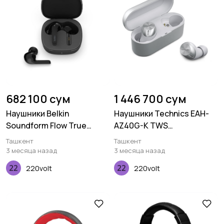
682 100 сум
1 446 700 сум
Наушники Belkin
Наушники Technics EAH-
Soundform Flow True
AZ40G-K TWS
Wireless Black
JustMyVoice™ IPX4 Black
Ташкент
Ташкент
3 месяца назад
3 месяца назад
220volt
220volt