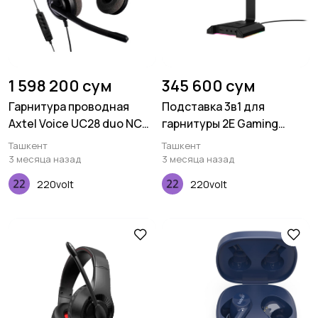
1 598 200 сум
345 600 сум
Гарнитура проводная
Подставка 3в1 для
Axtel Voice UC28 duo NC
гарнитуры 2E Gaming
(USB)
GST320 RGB 7.1 USB Black
Ташкент
Ташкент
3 месяца назад
3 месяца назад
220volt
220volt