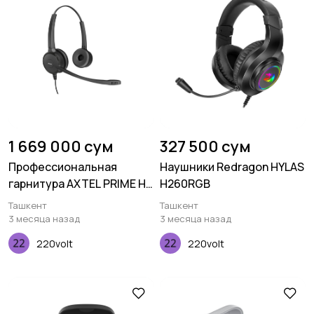
1 669 000 сум
327 500 сум
Профессиональная
Наушники Redragon HYLAS
гарнитура AXTEL PRIME HD
H260RGB
duo NC
Ташкент
Ташкент
3 месяца назад
3 месяца назад
220volt
220volt