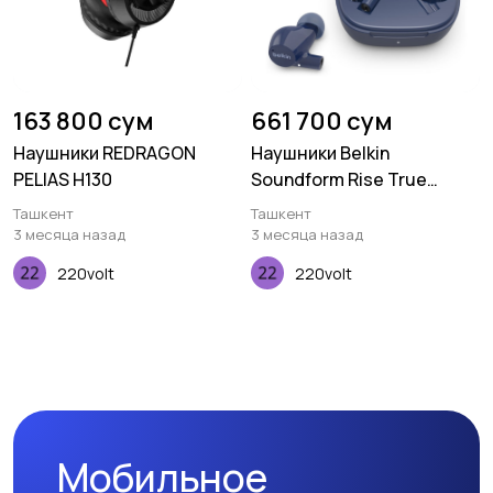
163 800 сум
661 700 сум
Наушники REDRAGON
Наушники Belkin
PELIAS H130
Soundform Rise True
Wireless, blue
Ташкент
Ташкент
3 месяца назад
3 месяца назад
220volt
220volt
Мобильное