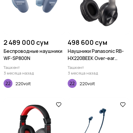
2 489 000 сум
498 600 сум
Беспроводные наушники
Наушники Panasonic RB-
WF-SP800N
HX220BEEK Over-ear
Wireless Mic Black
Ташкент
Ташкент
3 месяца назад
3 месяца назад
220volt
220volt