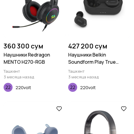
360 300 сум
427 200 сум
Наушники Redragon
Наушники Belkin
MENTO H270-RGB
Soundform Play True
Wireless Black
Ташкент
Ташкент
3 месяца назад
3 месяца назад
220volt
220volt