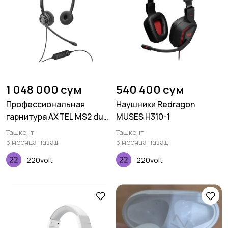
1 048 000 сум
540 400 сум
Профессиональная
Наушники Redragon
гарнитура AXTEL MS2 duo
MUSES H310-1
NC USB
Ташкент
Ташкент
3 месяца назад
3 месяца назад
220volt
220volt