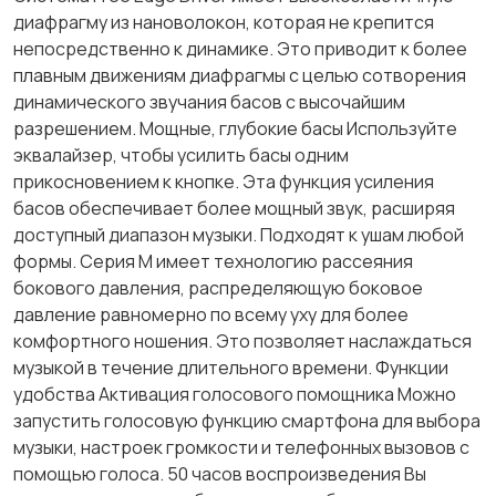
диафрагму из нановолокон, которая не крепится
непосредственно к динамике. Это приводит к более
плавным движениям диафрагмы с целью сотворения
динамического звучания басов с высочайшим
разрешением. Мощные, глубокие басы Используйте
эквалайзер, чтобы усилить басы одним
прикосновением к кнопке. Эта функция усиления
басов обеспечивает более мощный звук, расширяя
доступный диапазон музыки. Подходят к ушам любой
формы. Серия M имеет технологию рассеяния
бокового давления, распределяющую боковое
давление равномерно по всему уху для более
комфортного ношения. Это позволяет наслаждаться
музыкой в ​​течение длительного времени. Функции
удобства Активация голосового помощника Можно
запустить голосовую функцию смартфона для выбора
музыки, настроек громкости и телефонных вызовов с
помощью голоса. 50 часов воспроизведения Вы