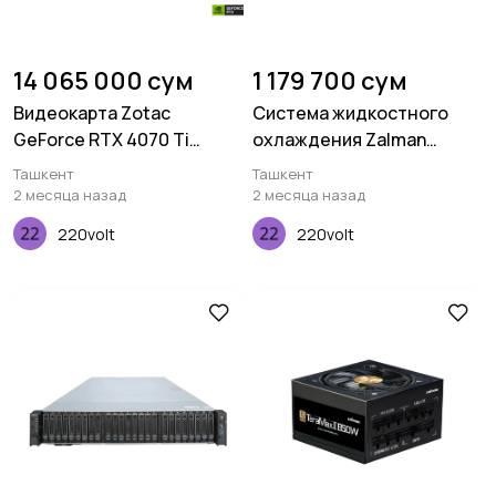
14 065 000 сум
1 179 700 сум
Видеокарта Zotac
Система жидкостного
GeForce RTX 4070 Ti
охлаждения Zalman
SUPER 16GB GDDR6X
ALPHA 24 WHITE, LGA/AM,
Ташкент
Ташкент
Trinity Black Edition
TDP 300W, ARGB
2 месяца назад
2 месяца назад
220volt
220volt