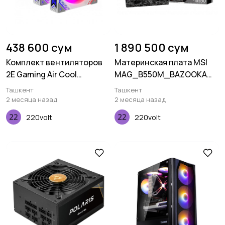
438 600 сум
1 890 500 сум
Комплект вентиляторов
Материнcкая плата MSI
2E Gaming Air Cool
MAG_B550M_BAZOOKA
ACF120MB-ARGB, 3x120мм,
sAM4 B550 4xDDR4 HDMI-
Ташкент
Ташкент
2000rpm, белый
DP mATX
2 месяца назад
2 месяца назад
220volt
220volt