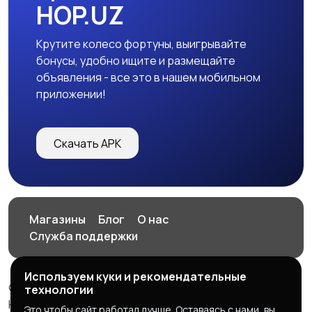
HOP.UZ
Крутите колесо фортуны, выигрывайте
бонусы, удобно ищите и размещайте
объявления - все это в нашем мобильном
приложении!
Скачать APK
Магазины
Блог
О нас
Служба поддержки
Используем куки и рекомендательные
© 2026 HOP.UZ
технологии
HOP.UZ
Это чтобы сайт работал лучше. Оставаясь с нами, вы