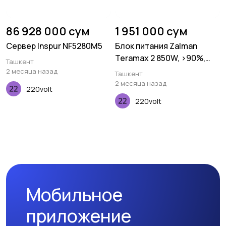
86 928 000 сум
1 951 000 сум
Сервер Inspur NF5280M5
Блок питания Zalman
Teramax 2 850W, >90%,
Ташкент
80+ Gold, Fully Modular
2 месяца назад
Ташкент
2 месяца назад
220volt
220volt
Мобильное
приложение