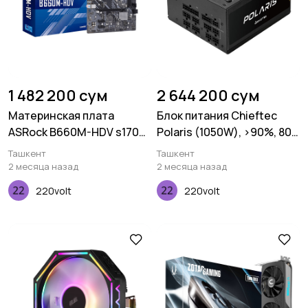
1 482 200 сум
2 644 200 сум
Материнская плата
Блок питания Chieftec
ASRock B660M-HDV s1700
Polaris (1050W), >90%, 80+
B660 2xDDR4 HDMA VGA
Gold, Fully Modular
Ташкент
Ташкент
mATX
2 месяца назад
2 месяца назад
220volt
220volt