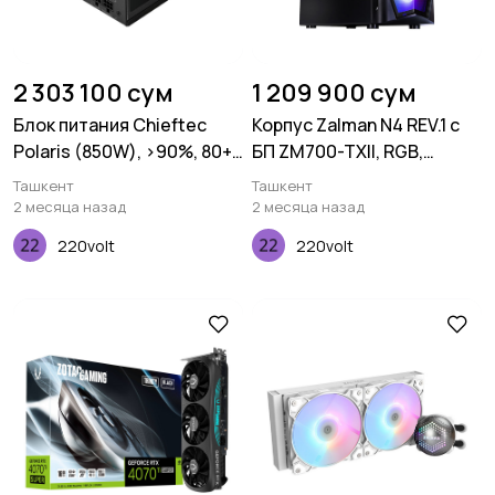
2 303 100 сум
1 209 900 сум
Блок питания Chieftec
Корпус Zalman N4 REV.1 с
Polaris (850W), >90%, 80+
БП ZM700-TXII, RGB,
Gold, Fully Modular
стекло (боковая панель),
Ташкент
Ташкент
черный
2 месяца назад
2 месяца назад
220volt
220volt