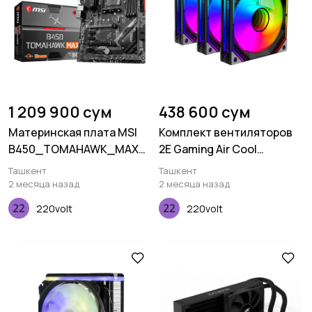
1 209 900 сум
438 600 сум
Материнcкая плата MSI
Комплект вентиляторов
B450_TOMAHAWK_MAX
2E Gaming Air Cool
sAM4 B450 4xDDR4 HDMI-
ACF120MB-ARGB, 3x120мм,
Ташкент
Ташкент
DVI ATX
2000rpm, чёрный
2 месяца назад
2 месяца назад
220volt
220volt