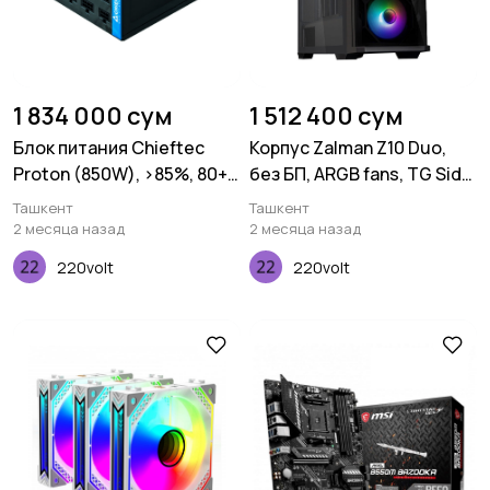
1 834 000 сум
1 512 400 сум
Блок питания Chieftec
Корпус Zalman Z10 Duo,
Proton (850W), >85%, 80+
без БП, ARGB fans, TG Side
Bronze, Fully Modular
Panel, EATX, Черный
Ташкент
Ташкент
2 месяца назад
2 месяца назад
220volt
220volt