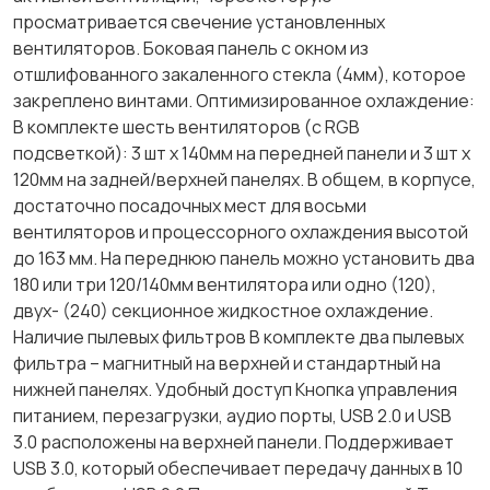
просматривается свечение установленных
вентиляторов. Боковая панель с окном из
отшлифованного закаленного стекла (4мм), которое
закреплено винтами. Оптимизированное охлаждение:
В комплекте шесть вентиляторов (с RGB
подсветкой): 3 шт х 140мм на передней панели и 3 шт х
120мм на задней/верхней панелях. В общем, в корпусе,
достаточно посадочных мест для восьми
вентиляторов и процессорного охлаждения высотой
до 163 мм. На переднюю панель можно установить два
180 или три 120/140мм вентилятора или одно (120),
двух- (240) секционное жидкостное охлаждение.
Наличие пылевых фильтров В комплекте два пылевых
фильтра – магнитный на верхней и стандартный на
нижней панелях. Удобный доступ Кнопка управления
питанием, перезагрузки, аудио порты, USB 2.0 и USB
3.0 расположены на верхней панели. Поддерживает
USB 3.0, который обеспечивает передачу данных в 10