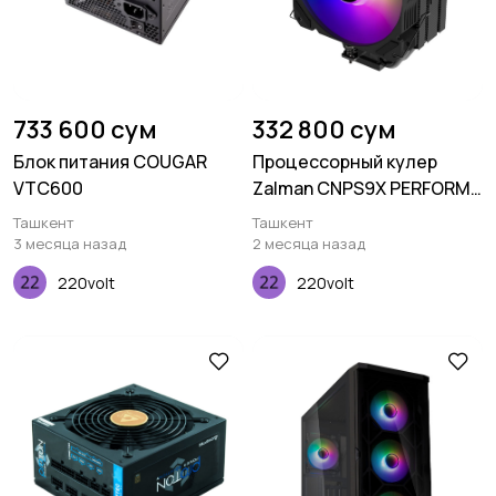
733 600 сум
332 800 сум
Блок питания COUGAR
Процессорный кулер
VTC600
Zalman CNPS9X PERFORMA
BLACK, LGA/AM, TDP180W
Ташкент
Ташкент
3 месяца назад
2 месяца назад
220volt
220volt