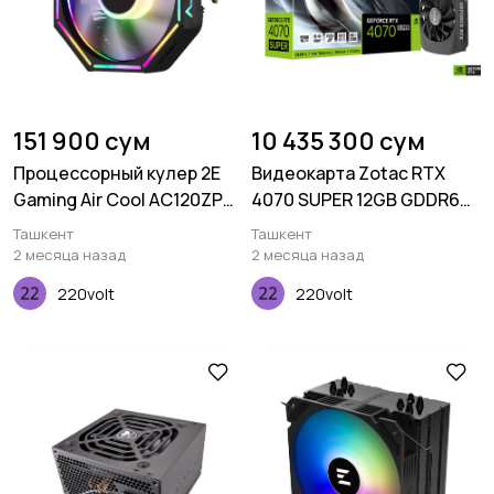
151 900 сум
10 435 300 сум
Процессорный кулер 2E
Видеокарта Zotac RTX
Gaming Air Cool AC120ZP
4070 SUPER 12GB GDDR6X
RGB LGA, AM, FM, TDP 95W
Twin Edge
Ташкент
Ташкент
2 месяца назад
2 месяца назад
220volt
220volt