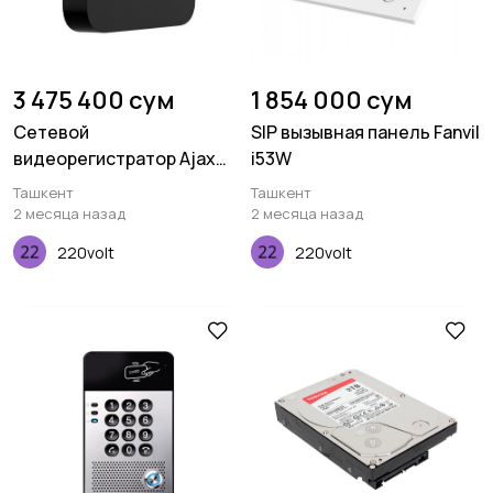
3 475 400 сум
1 854 000 сум
Сетевой
SIP вызывная панель Fanvil
видеорегистратор Ajax
i53W
NVR (16ch) ASP черный
Ташкент
Ташкент
2 месяца назад
2 месяца назад
220volt
220volt