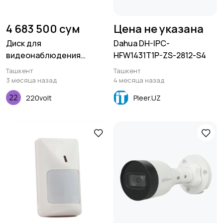
4 683 500 сум
Цена не указана
Диск для
Dahua DH-IPC-
видеонаблюдения
HFW1431T1P-ZS-2812-S4
Seagate- HDD -
Ташкент
Ташкент
ST10000VX0004
3 месяца назад
4 месяца назад
220volt
Pleer.UZ