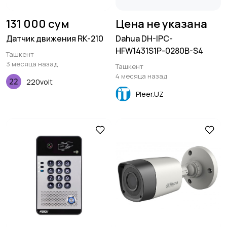
131 000 сум
Цена не указана
Датчик движения RK-210
Dahua DH-IPC-
HFW1431S1P-0280B-S4
Ташкент
3 месяца назад
Ташкент
4 месяца назад
220volt
Pleer.UZ