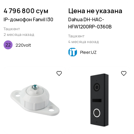
4 796 800 сум
Цена не указана
IP-домофон Fanvil I30
Dahua DH-HAC-
HFW1200RP-0360B
Ташкент
2 месяца назад
Ташкент
4 месяца назад
220volt
Pleer.UZ