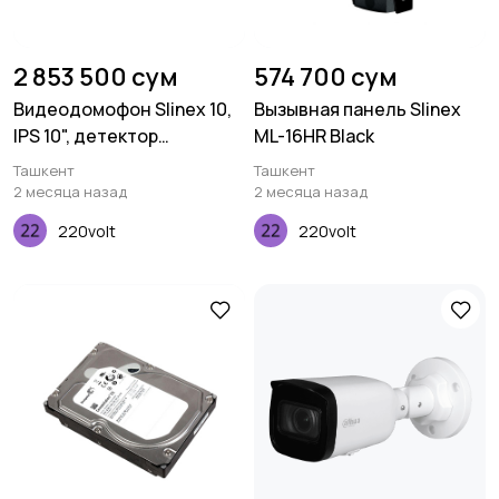
2 853 500 сум
574 700 сум
Видеодомофон Slinex 10,
Вызывная панель Slinex
IPS 10", детектор
ML-16HR Black
движения, сменные
Ташкент
Ташкент
панели, белый
2 месяца назад
2 месяца назад
220volt
220volt