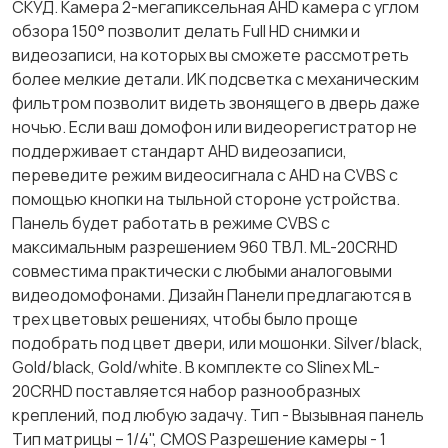
СКУД. Камера 2-мегапиксельная AHD камера с углом
обзора 150° позволит делать Full HD снимки и
видеозаписи, на которых вы сможете рассмотреть
более мелкие детали. ИК подсветка с механическим
фильтром позволит видеть звонящего в дверь даже
ночью. Если ваш домофон или видеорегистратор не
поддерживает стандарт AHD видеозаписи,
переведите режим видеосигнала с AHD на CVBS с
помощью кнопки на тыльной стороне устройства.
Панель будет работать в режиме CVBS с
максимальным разрешением 960 ТВЛ. ML-20CRHD
совместима практически с любыми аналоговыми
видеодомофонами. Дизайн Панели предлагаются в
трех цветовых решениях, чтобы было проще
подобрать под цвет двери, или мошонки. Silver/black,
Gold/black, Gold/white. В комплекте со Slinex ML-
20CRHD поставляется набор разнообразных
креплений, под любую задачу. Тип - Вызывная панель
Тип матрицы – 1/4", CMOS Разрешение камеры - 1