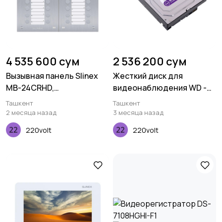
4 535 600 сум
2 536 200 сум
Вызывная панель Slinex
Жесткий диск для
MB-24CRHD,
видеонаблюдения WD -
многоабонентская, 2MP,
Purple - WD60PURX-78
Ташкент
Ташкент
140 градусов,
2 месяца назад
3 месяца назад
серебристый
220volt
220volt