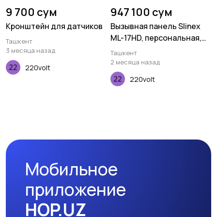
9 700 сум
947 100 сум
Кронштейн для датчиков
Вызывная панель Slinex
ML-17HD, персональная,
Ташкент
2MP, 130 градусов, чёрный
3 месяца назад
Ташкент
2 месяца назад
220volt
220volt
Мобильное
приложение
HOP.UZ