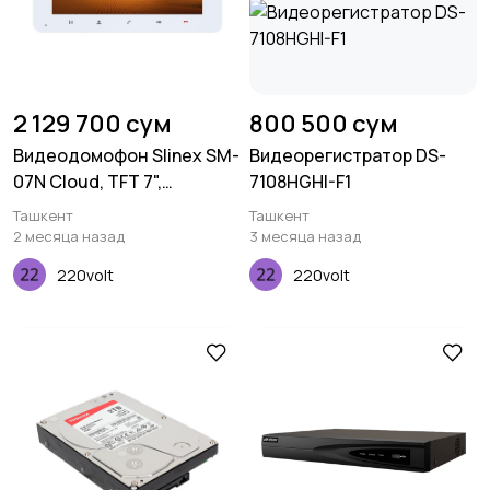
2 129 700 сум
800 500 сум
Видеодомофон Slinex SM-
Видеорегистратор DS-
07N Cloud, TFT 7",
7108HGHI-F1
детектор движения,
Ташкент
Ташкент
переадресация, белый
2 месяца назад
3 месяца назад
220volt
220volt