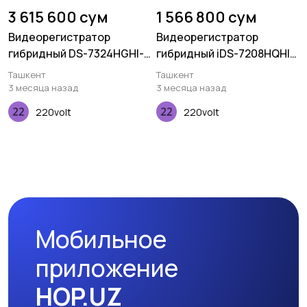
3 615 600 сум
1 566 800 сум
Видеорегистратор
Видеорегистратор
гибридный DS-7324HGHI-
гибридный iDS-7208HQHI-
SH-24канала
K1
Ташкент
Ташкент
3 месяца назад
3 месяца назад
220volt
220volt
Мобильное
приложение
HOP.UZ