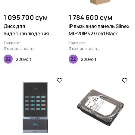
1 095 700 сум
1 784 600 сум
Диск для
IP вызывная панель Slinex
видеонаблюдения
ML-20IP v2 Gold Black
Toshiba - HDD -
Ташкент
Ташкент
DT01ABA300V
3 месяца назад
3 месяца назад
220volt
220volt