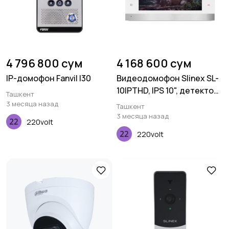
4 796 800 сум
4 168 600 сум
IP-домофон Fanvil I30
Видеодомофон Slinex SL-
10IPTHD, IPS 10", детектор
Ташкент
движения,
3 месяца назад
Ташкент
переадресация,
3 месяца назад
220volt
серебристый белый
220volt