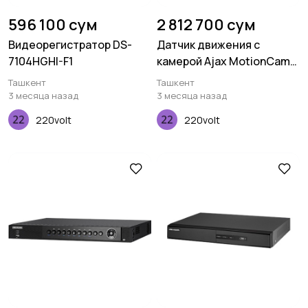
596 100 сум
2 812 700 сум
Видеорегистратор DS-
Датчик движения с
7104HGHI-F1
камерой Ajax MotionCam
Outdoor (9SA) белый
Ташкент
Ташкент
3 месяца назад
3 месяца назад
220volt
220volt