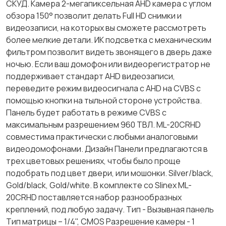
СКУД. Камера 2-мегапиксельная AHD камера с углом
обзора 150° позволит делать Full HD снимки и
видеозаписи, на которых вы сможете рассмотреть
более мелкие детали. ИК подсветка с механическим
фильтром позволит видеть звонящего в дверь даже
ночью. Если ваш домофон или видеорегистратор не
поддерживает стандарт AHD видеозаписи,
переведите режим видеосигнала с AHD на CVBS с
помощью кнопки на тыльной стороне устройства.
Панель будет работать в режиме CVBS с
максимальным разрешением 960 ТВЛ. ML-20CRHD
совместима практически с любыми аналоговыми
видеодомофонами. Дизайн Панели предлагаются в
трех цветовых решениях, чтобы было проще
подобрать под цвет двери, или мошонки. Silver/black,
Gold/black, Gold/white. В комплекте со Slinex ML-
20CRHD поставляется набор разнообразных
креплений, под любую задачу. Тип - Вызывная панель
Тип матрицы – 1/4", CMOS Разрешение камеры - 1