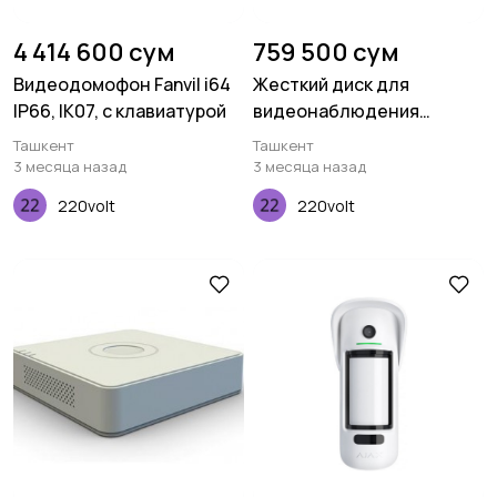
4 414 600 сум
759 500 сум
Видеодомофон Fanvil i64
Жесткий диск для
IP66, IK07, с клавиатурой
видеонаблюдения
Seagate- HDD -
Ташкент
Ташкент
ST2000VX000-520
3 месяца назад
3 месяца назад
220volt
220volt