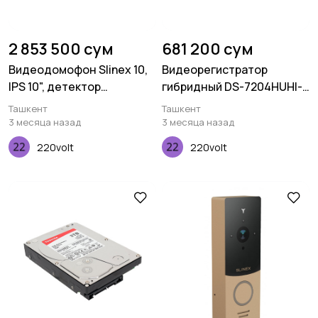
2 853 500 сум
681 200 сум
Видеодомофон Slinex 10,
Видеорегистратор
IPS 10", детектор
гибридный DS-7204HUHI-
движения, сменные
F1/N
Ташкент
Ташкент
панели, чёрный
3 месяца назад
3 месяца назад
220volt
220volt