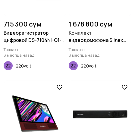
715 300 сум
1 678 800 сум
Видеорегистратор
Комплект
цифровой DS-7104NI-Q1-
видеодомофона Slinex
NVR-4канала
SM-07M Graphite +
Ташкент
Ташкент
Вызывная панель Slinex
3 месяца назад
3 месяца назад
ML-16HR Antique
220volt
220volt