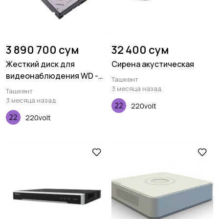
3 890 700 сум
32 400 сум
Жесткий диск для
Сирена акустическая
видеонаблюдения WD -
Ташкент
Purple - WD80PURX-78
3 месяца назад
Ташкент
3 месяца назад
220volt
220volt