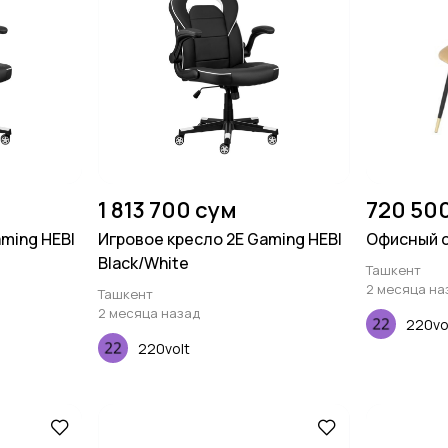
1 813 700 сум
720 50
ming HEBI
Игровое кресло 2E Gaming HEBI
Офисный с
Black/White
Ташкент
2 месяца на
Ташкент
2 месяца назад
220vo
220volt