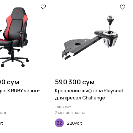
00 сум
590 300 сум
perX RUBY черно-
Крепление шифтера Playseat
для кресел Challenge
Ташкент
зад
2 месяца назад
lt
220volt