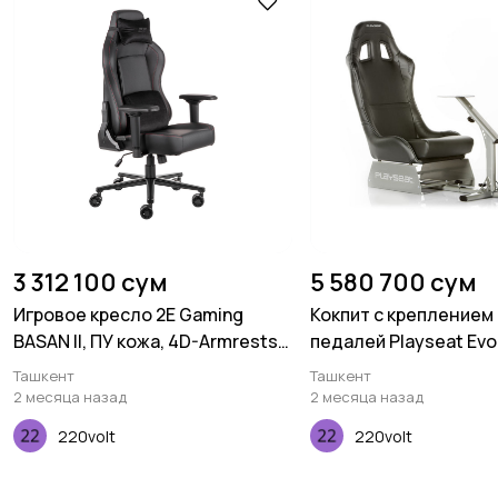
3 312 100 сум
5 580 700 сум
Игровое кресло 2E Gaming
Кокпит с креплением 
BASAN II, ПУ кожа, 4D-Armrests,
педалей Playseat Evol
чёрно-красный
Black
Ташкент
Ташкент
2 месяца назад
2 месяца назад
220volt
220volt