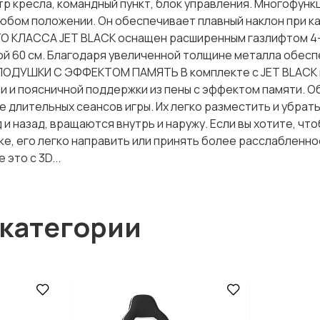
ресла, командный пункт, блок управления. Многофунк
юбом положении. Он обеспечивает плавный наклон при ка
О КЛАССА JET BLACK оснащен расширенным газлифтом 4-
й 60 см. Благодаря увеличенной толщине металла обес
 ПОДУШКИ С ЭФФЕКТОМ ПАМЯТЬ В комплекте с JET BLACK
и и поясничной поддержки из пены с эффектом памяти. 
длительных сеансов игры. Их легко разместить и убрать
 назад, вращаются внутрь и наружу. Если вы хотите, что
ке, его легко направить или принять более расслабленн
это с 3D...
 категории