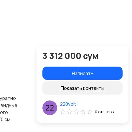
3 312 000 сум
Написать
Показать контакты
куратно
220volt
овидные
ного
0 отзывов
0 см