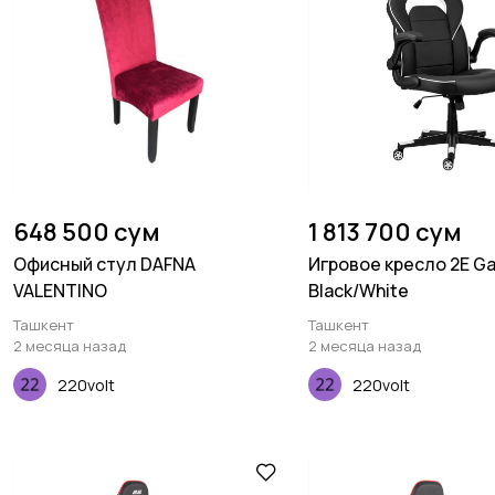
648 500 сум
1 813 700 сум
Офисный стул DAFNA
Игровое кресло 2E Ga
VALENTINO
Black/White
Ташкент
Ташкент
2 месяца назад
2 месяца назад
220volt
220volt