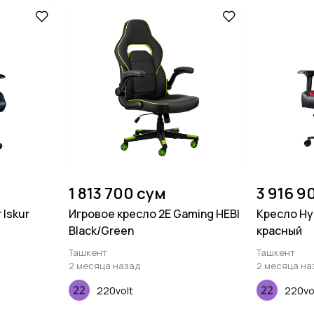
1 813 700 сум
3 916 9
 Iskur
Игровое кресло 2E Gaming HEBI
Кресло Hy
Black/Green
красный
Ташкент
Ташкент
2 месяца назад
2 месяца на
220volt
220vo