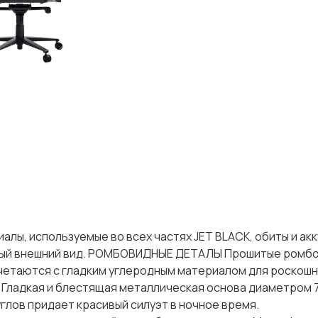
ы, используемые во всех частях JET BLACK, обиты и ак
пный внешний вид. РОМБОВИДНЫЕ ДЕТАЛЫ Прошитые ромб
четаются с гладким углеродным материалом для роскош
ладкая и блестящая металлическая основа диаметром 7
углов придает красивый силуэт в ночное время.