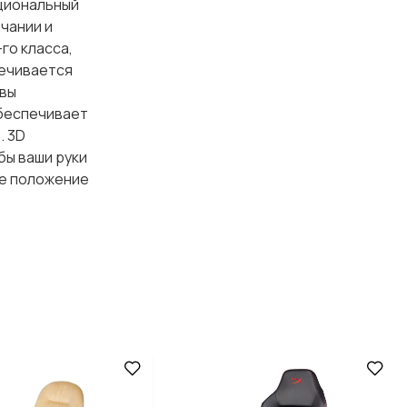
циональный
чании и
го класса,
печивается
 вы
Обеспечивает
. 3D
бы ваши руки
ое положение