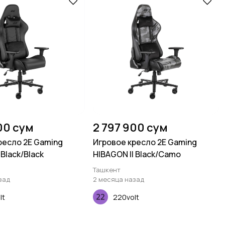
00 сум
2 797 900 сум
ресло 2E Gaming
Игровое кресло 2E Gaming
 Black/Black
HIBAGON II Black/Camo
Ташкент
зад
2 месяца назад
lt
220volt