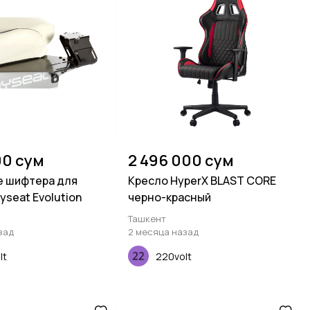
00 сум
2 496 000 сум
е шифтера для
Кресло HyperX BLAST CORE
yseat Evolution
черно-красный
Ташкент
зад
2 месяца назад
lt
220volt