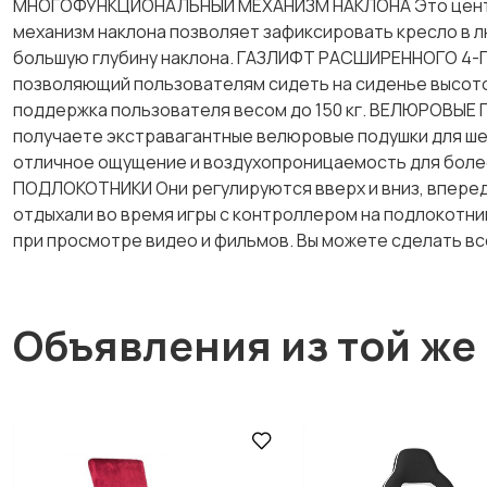
МНОГОФУНКЦИОНАЛЬНЫЙ МЕХАНИЗМ НАКЛОНА Это центр к
механизм наклона позволяет зафиксировать кресло в л
большую глубину наклона. ГАЗЛИФТ РАСШИРЕННОГО 4-Г
позволяющий пользователям сидеть на сиденье высото
поддержка пользователя весом до 150 кг. ВЕЛЮРОВЫЕ
получаете экстравагантные велюровые подушки для ше
отличное ощущение и воздухопроницаемость для более 
ПОДЛОКОТНИКИ Они регулируются вверх и вниз, вперед и
отдыхали во время игры с контроллером на подлокотни
при просмотре видео и фильмов. Вы можете сделать все 
Объявления из той же