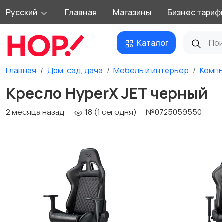
Русский
Главная
Магазины
Бизнес тариф
Каталог
Главная
Дом, сад, дача
Мебель и интерьер
Компь
Кресло HyperX JET черный
2 месяца назад
18 (1 сегодня)
№0725059550