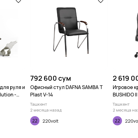
792 600 сум
2 619 0
для руля и
Офисный стул DAFNA SAMBA T
Игровое к
ution -
Plast V-14
BUSHIDO II
Ташкент
Ташкент
2 месяца назад
2 месяца на
220volt
220vo