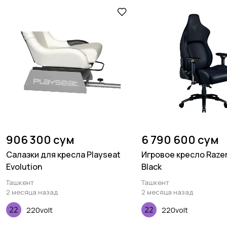
906 300 сум
6 790 600 сум
Салазки для кресла Playseat
Игровое кресло Razer
Evolution
Black
Ташкент
Ташкент
2 месяца назад
2 месяца назад
220volt
220volt