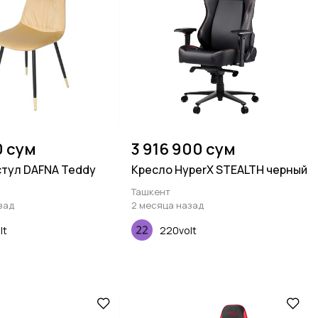
0 сум
3 916 900 сум
тул DAFNA Teddy
Кресло HyperX STEALTH черный
Ташкент
зад
2 месяца назад
lt
220volt