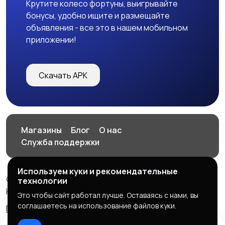
Крутите колесо фортуны, выигрывайте
бонусы, удобно ищите и размещайте
объявления - все это в нашем мобильном
приложении!
Скачать APK
Магазины
Блог
О нас
Служба поддержки
Используем куки и рекомендательные
© 2026 HOP.UZ
технологии
HOP.UZ
Это чтобы сайт работал лучше. Оставаясь с нами, вы
соглашаетесь на использование файлов куки.
Правила сервиса
Политика конфиденциальности