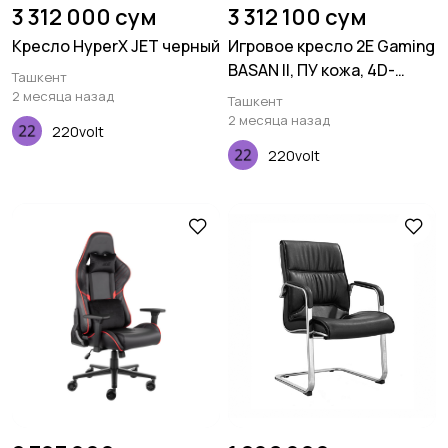
3 312 000 сум
3 312 100 сум
Кресло HyperX JET черный
Игровое кресло 2E Gaming
BASAN II, ПУ кожа, 4D-
Ташкент
Armrests, чёрно-красный
2 месяца назад
Ташкент
2 месяца назад
220volt
220volt