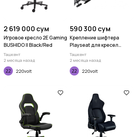
2 619 000 сум
590 300 сум
Игровое кресло 2E Gaming
Крепление шифтера
BUSHIDO II Black/Red
Playseat для кресел
Challenge
Ташкент
Ташкент
2 месяца назад
2 месяца назад
220volt
220volt