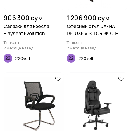
906 300 сум
1 296 900 сум
Салазки для кресла
Офисный стул DAFNA
Playseat Evolution
DELUXE VISITOR BK OT-
5002A-BK
Ташкент
Ташкент
2 месяца назад
2 месяца назад
220volt
220volt