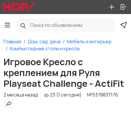
Главная
Дом, сад, дача
Мебель и интерьер
Компьютерные столы и кресла
Игровое Кресло с
креплением для Руля
Playseat Challenge - ActiFit
2 месяца назад
23 (1 сегодня)
№5378837176