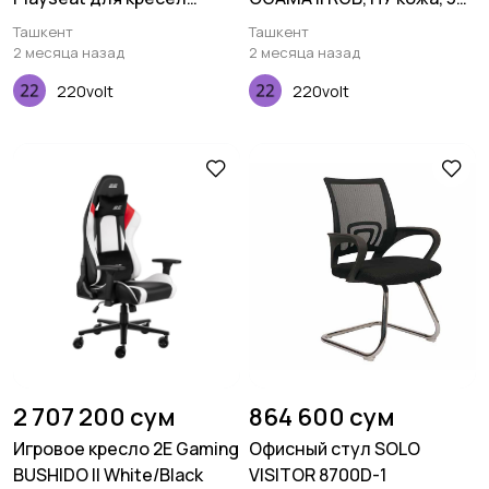
Challenge
Armrests, чёрный
Ташкент
Ташкент
2 месяца назад
2 месяца назад
220volt
220volt
2 707 200 сум
864 600 сум
Игровое кресло 2E Gaming
Офисный стул SOLO
BUSHIDO II White/Black
VISITOR 8700D-1