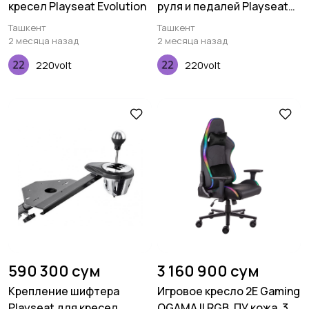
кресел Playseat Evolution
руля и педалей Playseat
Evolution PRO - ActiFit
Ташкент
Ташкент
2 месяца назад
2 месяца назад
220volt
220volt
590 300 сум
3 160 900 сум
Крепление шифтера
Игровое кресло 2E Gaming
Playseat для кресел
OGAMA II RGB, ПУ кожа, 3D-