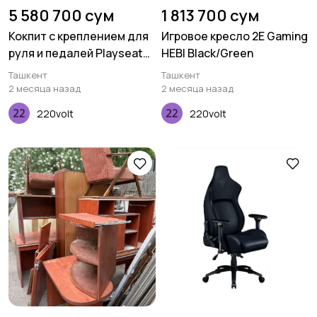
5 580 700 сум
1 813 700 сум
Кокпит с креплением для
Игровое кресло 2E Gaming
руля и педалей Playseat
HEBI Black/Green
Evolution - Black
Ташкент
Ташкент
2 месяца назад
2 месяца назад
220volt
220volt