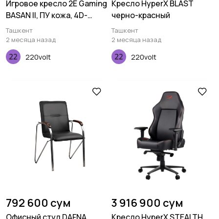
Игровое кресло 2E Gaming
Кресло HyperX BLAST
BASAN II, ПУ кожа, 4D-
черно-красный
Armrests, чёрно-красный
Ташкент
Ташкент
2 месяца назад
2 месяца назад
220volt
220volt
792 600 сум
3 916 900 сум
Офисный стул DAFNA
Кресло HyperX STEALTH