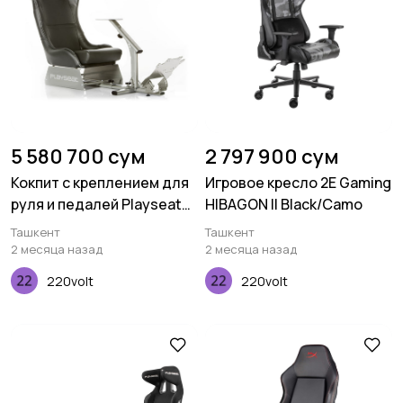
5 580 700 сум
2 797 900 сум
Кокпит с креплением для
Игровое кресло 2E Gaming
руля и педалей Playseat
HIBAGON II Black/Camo
Evolution - Black
Ташкент
Ташкент
2 месяца назад
2 месяца назад
220volt
220volt