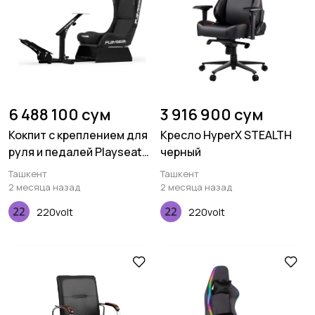
6 488 100 сум
3 916 900 сум
Кокпит с креплением для
Кресло HyperX STEALTH
руля и педалей Playseat
черный
Evolution PRO - ActiFit
Ташкент
Ташкент
2 месяца назад
2 месяца назад
220volt
220volt