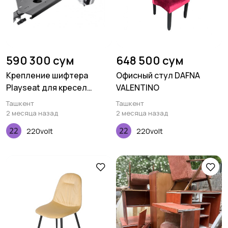
590 300 сум
648 500 сум
Крепление шифтера
Офисный стул DAFNA
Playseat для кресел
VALENTINO
Challenge
Ташкент
Ташкент
2 месяца назад
2 месяца назад
220volt
220volt