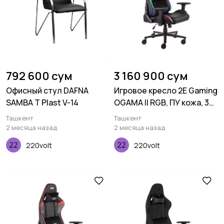
792 600 сум
3 160 900 сум
Офисный стул DAFNA
Игровое кресло 2E Gaming
SAMBA T Plast V-14
OGAMA II RGB, ПУ кожа, 3D-
Armrests, чёрный
Ташкент
Ташкент
2 месяца назад
2 месяца назад
220volt
220volt