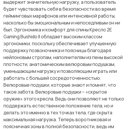
выдержит значительную нагрузку, а пользователь
будет чувствовать себя в безопасности во время
гейминговых марафонов или интенсивной работы,
насколько бы эмоциональным и непоседливым он ни
был. Эргономика и комфорт для спины Кресло 2E
Gaming Bushido II обладает высоким классом
эргономики, поскольку обеспечивает улучшенную
поддержку позвоночника и поясницы благодаря
нейлоновым стропам, наполнителям из пены высокой
плотности, анатомическим велюровым подушкам,
уменьшающим нагрузку и позволяющим играть или
работать с большей сосредоточенностью.
Велюровые подушки, которые знают и помнят, что
такое забота. Велюровые подушки – «скрытое
оружие» этого кресла. Ведь они позволяют не только
поддержать естественное положение тела, но и
делать это именно в тех точках тела, где скрыта
максимальная нагрузка. Теперь воротниковая и
поясничная зоны в полной безопасности, ведь им