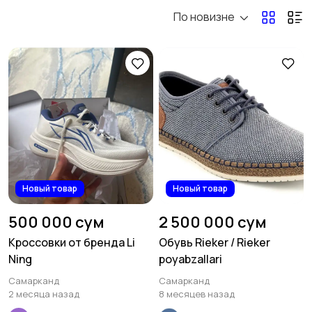
По новизне
Домашняя одежда
Комбинезоны
Нижнее белье
Обувь
2
Пиджаки и костюмы
Рубашки
Новый товар
Новый товар
500 000 сум
2 500 000 сум
Кроссовки от бренда Li
Обувь Rieker / Rieker
Ning
poyabzallari
Свитеры и толстовки
Спецодежда
Самарканд
Самарканд
2 месяца назад
8 месяцев назад