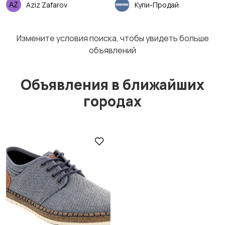
Aziz Zafarov
Купи-Продай
Спортивная одежда
Футболки и поло
Измените условия поиска, чтобы увидеть больше
объявлений
Объявления в ближайших
Другое
городах