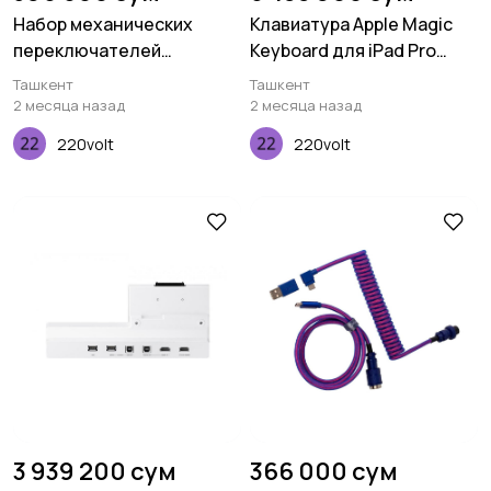
Набор механических
Клавиатура Apple Magic
переключателей
Keyboard для iPad Pro
Keychron Gateron KS-3,
12,9" (2020)
Ташкент
Ташкент
Milky Pro Red, 110 pcs
2 месяца назад
2 месяца назад
220volt
220volt
3 939 200 сум
366 000 сум