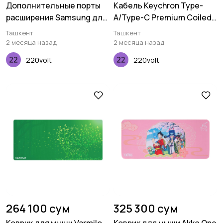
Дополнительные порты
Кабель Keychron Type-
расширения Samsung для
A/Type-C Premium Coiled
Flip 2
Aviator, Cable-Angled,
Ташкент
Ташкент
Purple
2 месяца назад
2 месяца назад
220volt
220volt
264 100 сум
325 300 сум