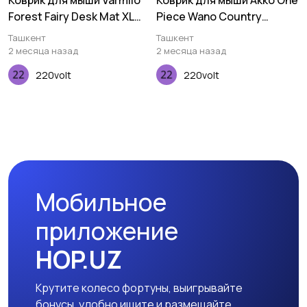
Коврик для мыши Varmilo
Коврик для мыши Akko One
Forest Fairy Desk Mat XL
Piece Wano Country
(900х400х3мм)
Deskmat
Ташкент
Ташкент
2 месяца назад
2 месяца назад
220volt
220volt
Мобильное
приложение
HOP.UZ
Крутите колесо фортуны, выигрывайте
бонусы, удобно ищите и размещайте