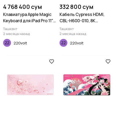
4 768 400 сум
332 800 сум
Клавиатура Apple Magic
Кабель Cypress HDMI,
Keyboard для iPad Pro 11"
CBL-H600-010, 8K
(2020)
certified, 1M, 30AWG
Ташкент
Ташкент
2 месяца назад
2 месяца назад
220volt
220volt