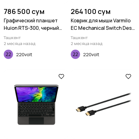
786 500 сум
264 100 сум
Графический планшет
Коврик для мыши Varmilo
Huion RTS-300, черный
EC Mechanical Switch Desk
космо
Mat XL (900х400х3мм)
Ташкент
Ташкент
2 месяца назад
2 месяца назад
220volt
220volt