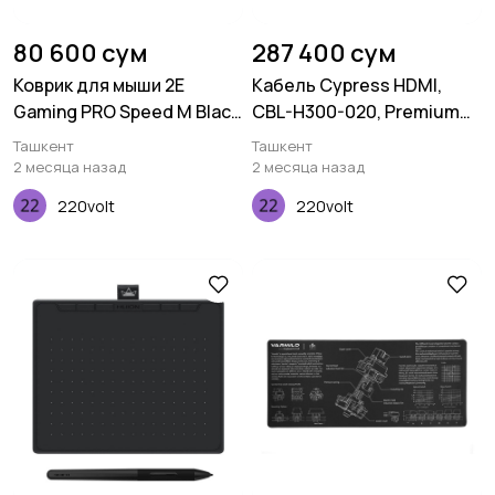
80 600 сум
287 400 сум
Коврик для мыши 2E
Кабель Cypress HDMI,
Gaming PRO Speed M Black
CBL-H300-020, Premium
(360*275*3 мм)
4K, 2.0M, 30AWG
Ташкент
Ташкент
2 месяца назад
2 месяца назад
220volt
220volt