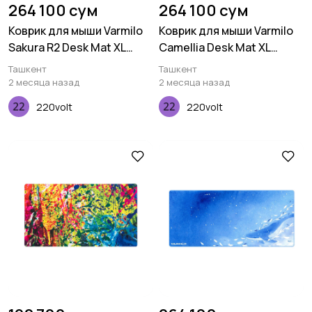
264 100 сум
264 100 сум
Коврик для мыши Varmilo
Коврик для мыши Varmilo
Sakura R2 Desk Mat XL
Camellia Desk Mat XL
(900х400х3мм)
(900х400х3мм)
Ташкент
Ташкент
2 месяца назад
2 месяца назад
220volt
220volt