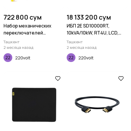
722 800 сум
18 133 200 сум
Набор механических
ИБП 2E SD10000RT,
переключателей
10kVA/10kW, RT4U, LCD,
Keychron Gateron Silent,
USB, Terminal in&out
Ташкент
Ташкент
Yellow, 110 pcs
2 месяца назад
2 месяца назад
220volt
220volt