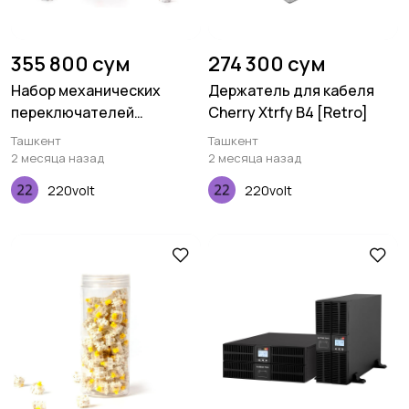
355 800 сум
274 300 сум
Набор механических
Держатель для кабеля
переключателей
Cherry Xtrfy B4 [Retro]
Keychron K Pro Silent Red,
Ташкент
Ташкент
110 pcs
2 месяца назад
2 месяца назад
220volt
220volt