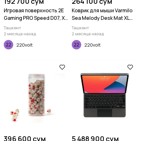
192 700 сум
264 100 сум
Игровая поверхность 2E
Коврик для мыши Varmilo
Gaming PRO Speed D07, XL
Sea Melody Desk Mat XL
(800x450x3мм),
(900х400х3мм)
Ташкент
Ташкент
многоцветный
2 месяца назад
2 месяца назад
220volt
220volt
396 600 сум
5 488 900 сум