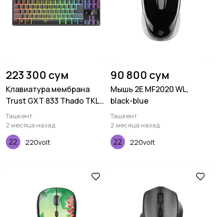
223 300 сум
90 800 сум
Клавиатура мембрана
Мышь 2E MF2020 WL,
Trust GXT 833 Thado TKL
black-blue
87Key, USB-A, EN/RU, Led,
Ташкент
Ташкент
Black
2 месяца назад
2 месяца назад
220volt
220volt