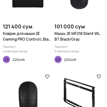
121 400 сум
101 000 сум
Коврик для мыши 2E
Мышь 2E MF218 Silent WL,
Gaming PRO Control L Black
BT Black/Gray
(450*400*3 мм)
Ташкент
Ташкент
2 месяца назад
2 месяца назад
220volt
220volt