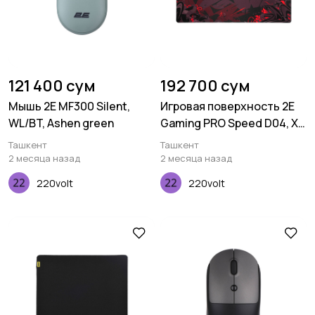
121 400 сум
192 700 сум
Мышь 2E MF300 Silent,
Игровая поверхность 2E
WL/BT, Ashen green
Gaming PRO Speed D04, XL
(800x450x3мм),
Ташкент
Ташкент
многоцветный
2 месяца назад
2 месяца назад
220volt
220volt