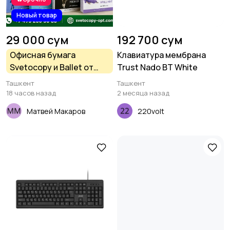
Новый товар
29 000 сум
192 700 сум
Офисная бумага
Клавиатура мембрана
Svetocopy и Ballet от
Trust Nado BT White
производителя - оптом
Ташкент
Ташкент
18 часов назад
2 месяца назад
Матвей Макаров
220volt