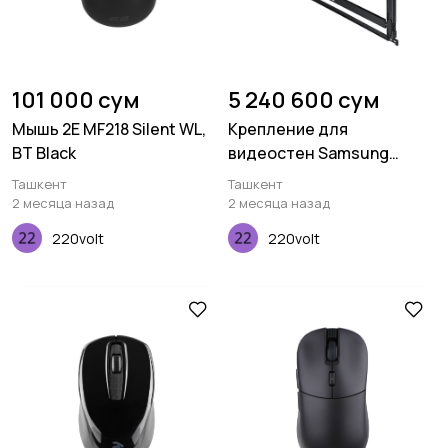
101 000 сум
5 240 600 сум
Мышь 2E MF218 Silent WL,
Крепление для
BT Black
видеостен Samsung
WMN-55VD/EN
Ташкент
Ташкент
2 месяца назад
2 месяца назад
220volt
220volt