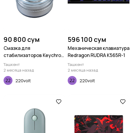
90 800 сум
596 100 сум
Смазка для
Механическая клавиатура
стабилизаторов Keychron
Redragon RUDRA K565R-1
KLube205
Ташкент
Ташкент
2 месяца назад
2 месяца назад
220volt
220volt