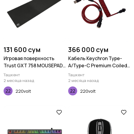
131 600 сум
366 000 сум
Игровая поверхность
Кабель Keychron Type-
Trust GXT 758 MOUSEPAD
A/Type-C Premium Coiled
XXL (930x300x3мм), Black
Aviator, Cable-Angled, Red
Ташкент
Ташкент
2 месяца назад
2 месяца назад
220volt
220volt