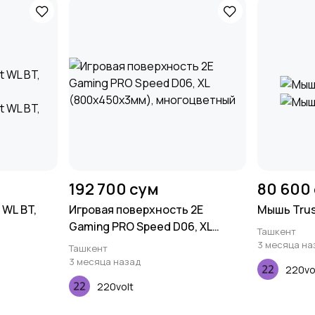
192 700 сум
80 600
 WL BT,
Игровая поверхность 2E
Мышь Trus
Gaming PRO Speed D06, XL
Ташкент
(800x450x3мм), многоцветный
3 месяца на
Ташкент
3 месяца назад
220vo
220volt