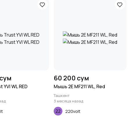
 сум
60 200 сум
t YVI WL RED
Мышь 2E MF211 WL, Red
Ташкент
зад
3 месяца назад
lt
220volt