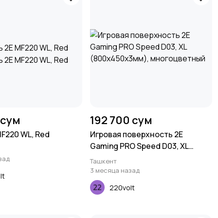
 сум
192 700 сум
F220 WL, Red
Игровая поверхность 2E
Gaming PRO Speed D03, XL
(800x450x3мм), многоцветный
зад
Ташкент
3 месяца назад
lt
220volt