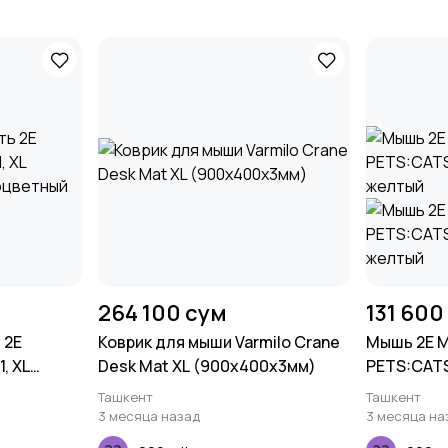
264 100 сум
131 600
 2E
Коврик для мыши Varmilo Crane
Мышь 2E 
, XL
Desk Mat XL (900х400х3мм)
PETS:CATS'
гоцветный
желтый
Ташкент
Ташкент
3 месяца назад
3 месяца на