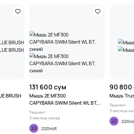
131 600 сум
90 800
LUE BRUSH
Мышь 2E MF300
Мышь Trus
CAPYBARA:SWIM Silent WL BT,
Ташкент
синий
3 месяца на
Ташкент
3 месяца назад
220vo
220volt