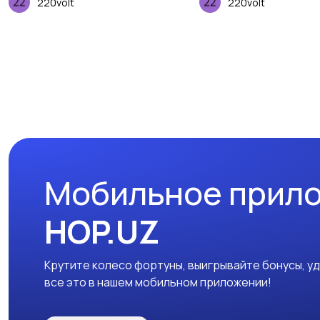
220volt
220volt
Мобильное прил
HOP.UZ
Крутите колесо фортуны, выигрывайте бонусы, у
все это в нашем мобильном приложении!