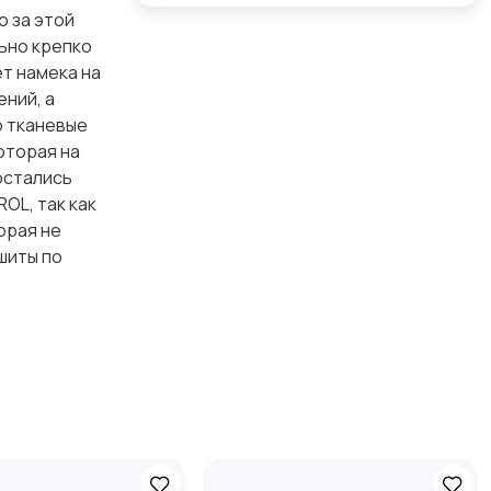
 за этой
ьно крепко
ет намека на
ний, а
о тканевые
которая на
остались
OL, так как
орая не
шиты по