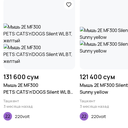
131 600 сум
121 400 сум
Мышь 2E MF300
Мышь 2E MF300 Silent
PETS:CATS'n'DOGS Silent WL BT,
Sunny yellow
желтый
Ташкент
Ташкент
3 месяца назад
3 месяца назад
220volt
220volt