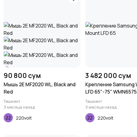
90 800 сум
3 482 000 сум
Мышь 2E MF2020 WL, Black and
Крепление Samsung W
Red
LFD 65"-75" WMN657
Ташкент
Ташкент
3 месяца назад
3 месяца назад
220volt
220volt