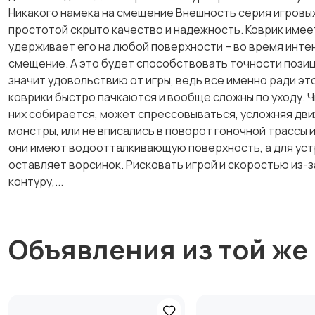
Никакого намека на смещение Внешность серия игровых
простотой скрыто качество и надежность. Коврик имее
удерживает его на любой поверхности – во время интен
смещение. А это будет способствовать точности позиц
значит удовольствию от игры, ведь все именно ради эт
коврики быстро пачкаются и вообще сложны по уходу. Чи
них собирается, может спрессовываться, усложняя дви
монстры, или не вписались в поворот гоночной трассы и
они имеют водоотталкивающую поверхность, а для устр
оставляет ворсинок. Рисковать игрой и скоростью из-з
контуру,...
Объявления из той же