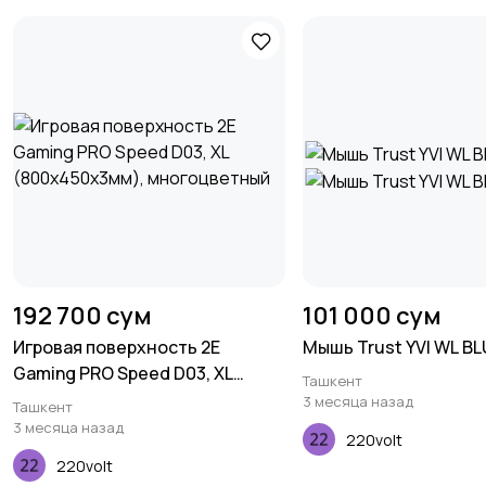
192 700 сум
101 000 сум
Игровая поверхность 2E
Мышь Trust YVI WL B
Gaming PRO Speed D03, XL
Ташкент
(800x450x3мм), многоцветный
3 месяца назад
Ташкент
3 месяца назад
220volt
220volt