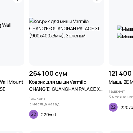
264 100 сум
121 400
all Mount
Коврик для мыши Varmilo
Мышь 2E M
5SE
CHANG'E-GUANGHAN PALACE XL
Ташкент
(900х400х3мм), Зеленый
3 месяца на
Ташкент
3 месяца назад
220vo
220volt