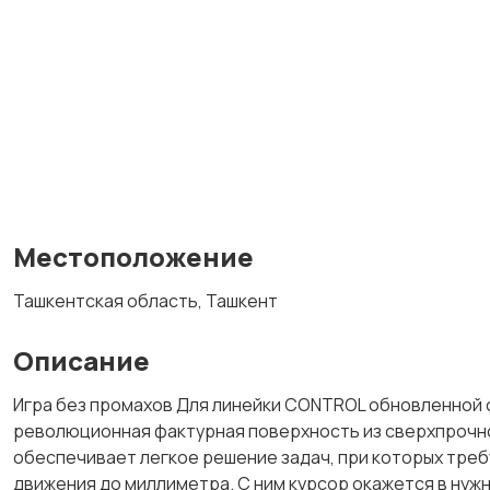
Местоположение
Ташкентская область, Ташкент
Описание
Игра без промахов Для линейки CONTROL обновленной 
революционная фактурная поверхность из сверхпрочног
обеспечивает легкое решение задач, при которых треб
движения до миллиметра. С ним курсор окажется в нуж