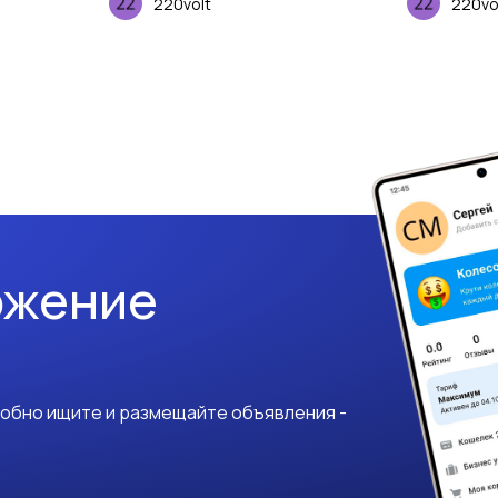
220volt
220vo
ожение
добно ищите и размещайте объявления -