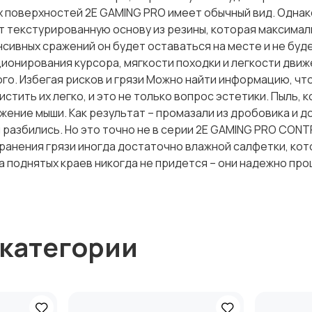
 поверхностей 2E GAMING PRO имеет обычный вид. Однако
т текстурированную основу из резины, которая максимал
сивных сражений он будет оставаться на месте и не буд
ионирования курсора, мягкости походки и легкости движе
ого. Избегая рисков и грязи Можно найти информацию, чт
стить их легко, и это не только вопрос эстетики. Пыль, 
жение мыши. Как результат – промазали из дробовика и д
 разбились. Но это точно не в серии 2E GAMING PRO CONTR
анения грязи иногда достаточно влажной салфетки, кот
а поднятых краев никогда не придется – они надежно про
 категории