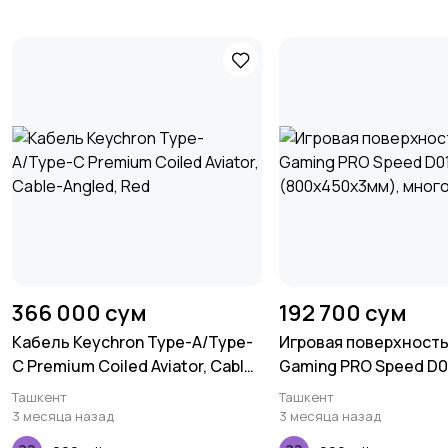
366 000 сум
192 700 сум
Кабель Keychron Type-A/Type-
Игровая поверхность
C Premium Coiled Aviator, Cable-
Gaming PRO Speed D01
Angled, Red
(800x450x3мм), мно
Ташкент
Ташкент
3 месяца назад
3 месяца назад