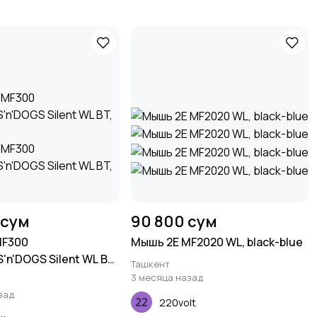
 сум
90 800 сум
MF300
Мышь 2E MF2020 WL, black-blue
n'DOGS Silent WL BT,
Ташкент
3 месяца назад
зад
220volt