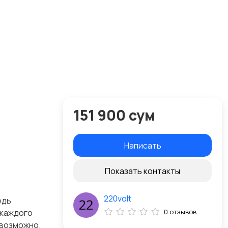
151 900 сум
Написать
Показать контакты
220volt
едь
 каждого
0 отзывов
евозможно.