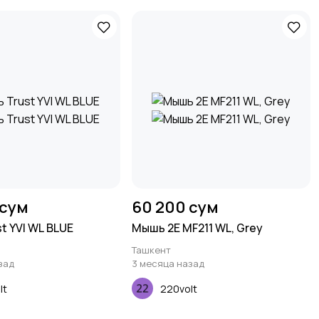
 сум
60 200 сум
t YVI WL BLUE
Мышь 2E MF211 WL, Grey
Ташкент
зад
3 месяца назад
lt
220volt