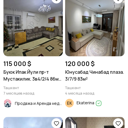
115 000 $
120 000 $
Буюк Ипак Йули пр-т
Юнусабад Чинабад плаза.
Мустакилик. 3в4/2/4 86м².
3/7/9 83м²
Кирпич.
Ташкент
Ташкент
7 месяцев назад
4 месяца назад
Ekaterina
Продажа и Аренда недвижимости