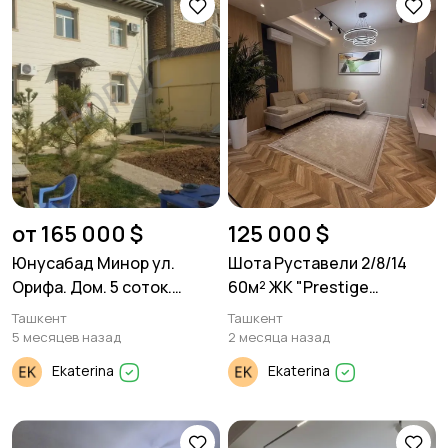
от 165 000 $
125 000 $
Юнусабад Минор ул.
Шота Руставели 2/8/14
Орифа. Дом. 5 соток.
60м² ЖК "Prestige
200м²
Gardens"
Ташкент
Ташкент
5 месяцев назад
2 месяца назад
Ekaterina
Ekaterina