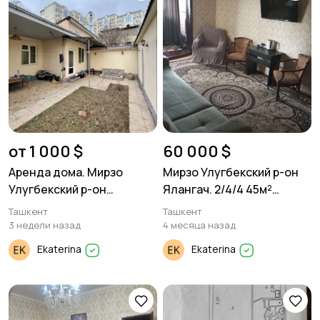
от 1 000 $
60 000 $
Аренда дома. Мирзо
Мирзо Улугбекский р-он
Улугбекский р-он
Ялангач. 2/4/4 45м²
Новомосковская. 4 ком
Панель.
Ташкент
Ташкент
140м²
3 недели назад
4 месяца назад
Ekaterina
Ekaterina