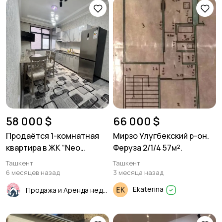
58 000 $
66 000 $
Продаётся 1-комнатная
Мирзо Улугбекский р-он.
квартира в ЖК “Neo
Феруза 2/1/4 57м².
House”Узбум Ориентир:
Ташкент
Ташкент
метро Дустлик1/8/10. 42 м²
6 месяцев назад
3 месяца назад
Ekaterina
Продажа и Аренда недвижимости