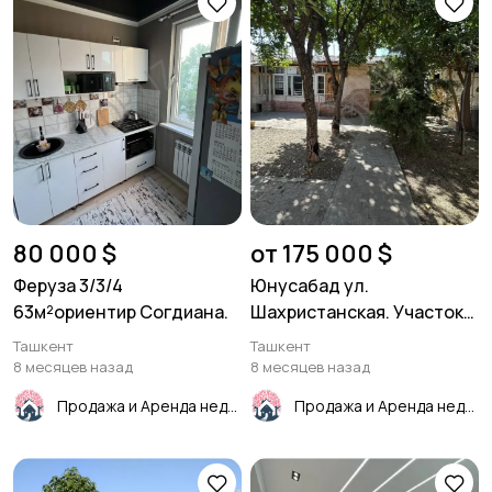
80 000 $
от 175 000 $
Феруза 3/3/4
Юнусабад ул.
63м²ориентир Согдиана.
Шахристанская. Участок
под строительство. 3,7
Ташкент
Ташкент
соток.
8 месяцев назад
8 месяцев назад
Продажа и Аренда недвижимости
Продажа и Аренда недвижимости