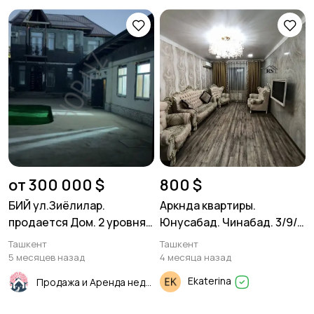
от 300 000 $
800 $
БИЙ ул.Зиёлилар.
Аркнда квартиры.
продается Дом. 2 уровня
Юнусабад. Чинабад. 3/9/9
350м²
80м²
Ташкент
Ташкент
5 месяцев назад
4 месяца назад
Ekaterina
Продажа и Аренда недвижимости