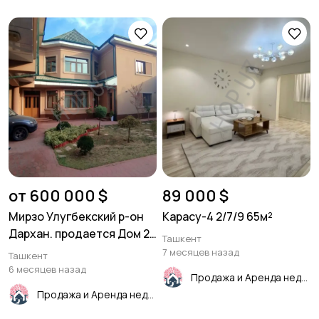
от 600 000 $
89 000 $
Мирзо Улугбекский р-он
Карасу-4 2/7/9 65м²
Дархан. продается Дом 2
Ташкент
уровня.520м²
7 месяцев назад
Ташкент
6 месяцев назад
Продажа и Аренда недвижимости
Продажа и Аренда недвижимости