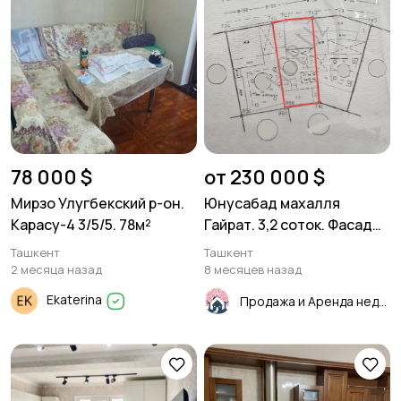
78 000 $
от 230 000 $
Мирзо Улугбекский р-он.
Юнусабад махалля
Карасу-4 3/5/5. 78м²
Гайрат. 3,2 соток. Фасад
14м.
Ташкент
Ташкент
2 месяца назад
8 месяцев назад
Ekaterina
Продажа и Аренда недвижимости