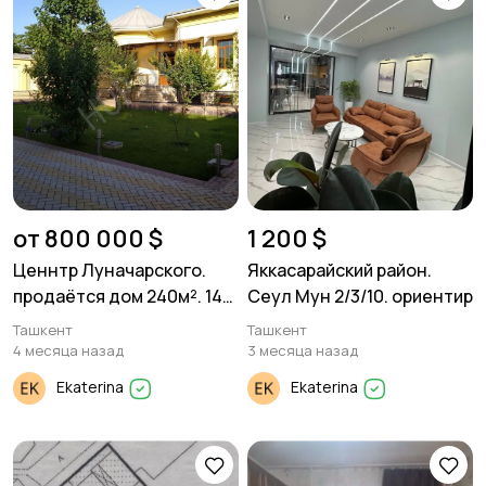
от 800 000 $
1 200 $
Ценнтр Луначарского.
Яккасарайский район.
продаётся дом 240м². 14
Сеул Мун 2/3/10. ориентир
соток
Ташкент
Ташкент
4 месяца назад
3 месяца назад
Ekaterina
Ekaterina