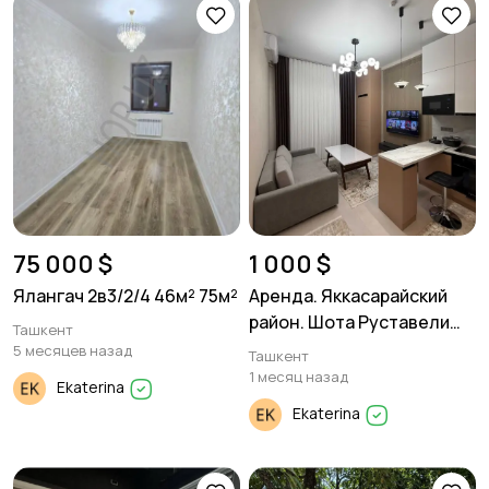
75 000 $
1 000 $
Ялангач 2в3/2/4 46м² 75м²
Аренда. Яккасарайский
район. Шота Руставели
Ташкент
2/8/14 55м² Евро ремонт
5 месяцев назад
Ташкент
1 месяц назад
Ekaterina
Ekaterina