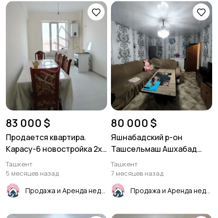
83 000 $
80 000 $
Продается квартира.
Яшнабадский р-он
Карасу-6 новостройка 2х
Ташсельмаш Ашхабад
комнатная 80м²
3в4/4/4. 77серия
Ташкент
Ташкент
5 месяцев назад
7 месяцев назад
Продажа и Аренда недвижимости
Продажа и Аренда недвижимости