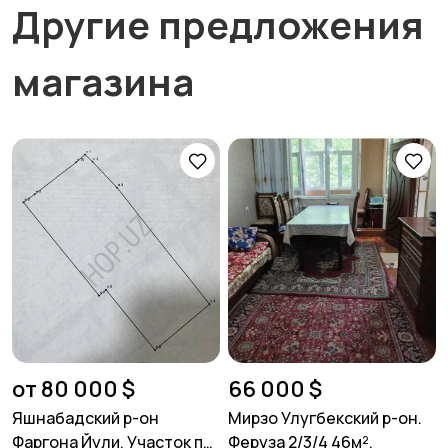
Другие предложения
магазина
от 80 000 $
66 000 $
Яшнабадский р-он
Мирзо Улугбекский р-он.
Фаргона Йули. Участок по
Феруза 2/3/4 46м².