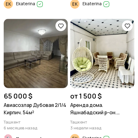
Ekaterina
Ekaterina
65 000 $
от 1 500 $
Авиасозлар Дубовая 2/1/4
Аренда дома.
Кирпич. 54м²
Яшнабадский р-он.
Паркентский. 3 комнаты
Ташкент
Ташкент
140м².
6 месяцев назад
3 недели назад