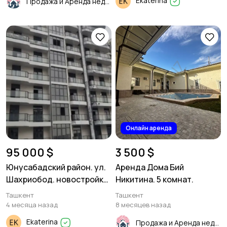
Ekaterina
Продажа и Аренда недвижимости
Онлайн аренда
95 000 $
3 500 $
Юнусабадский район. ул.
Аренда Дома Бий
Шахриобод. новостройка
Никитина. 5 комнат.
82м²
Ташкент
Ташкент
4 месяца назад
8 месяцев назад
Ekaterina
Продажа и Аренда недвижимости