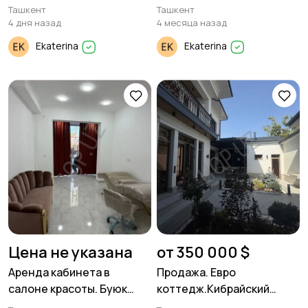
Ташкент
Ташкент
4 дня назад
4 месяца назад
Ekaterina
Ekaterina
Цена не указана
от 350 000 $
Аренда кабинета в
Продажа. Евро
салоне красоты. Буюк
коттедж.Кибрайский
Ипак Йули
район. 2 уровня. 7 комнат.