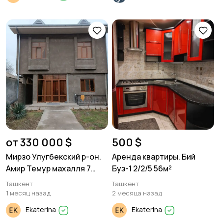
от 330 000 $
500 $
Мирзо Улугбекский р-он.
Аренда квартиры. Бий
Амир Темур махалля 7
Буз-1 2/2/5 56м²
комнат. 2 уровня дом.
Ташкент
Ташкент
1 месяц назад
2 месяца назад
Ekaterina
Ekaterina