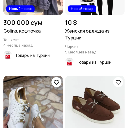
Новый товар
Новый товар
300 000 сум
10 $
Colins, кофточка
Женская одежда из
Турции
Ташкент
4 месяца назад
Чирчик
5 месяцев назад
Товары из Турции
Товары из Турции