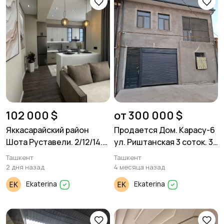
102 000 $
от 300 000 $
Яккасарайский район
Продается Дом. Карасу-6
Шота Руставели. 2/12/14.
ул. Риштанская 3 соток. 3
46м²
уровня. 500м²
Ташкент
Ташкент
2 дня назад
4 месяца назад
Ekaterina
Ekaterina