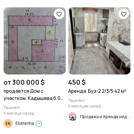
от 300 000 $
450 $
продается Дом с
Аренда. Буз-2 2/3/5 42 м²
участком. Кадышева 6.09
Ташкент
соток. 7 комнат 200м²
6 месяцев назад
Ташкент
4 месяца назад
Продажа и Аренда недвижимости
Ekaterina