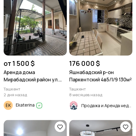
от 1 500 $
176 000 $
Аренда дома
Яшнабадский р-он
Мирабадский район ул.
Паркентский 4в5/1/9 130м²
Саракульская.
Ташкент
Ташкент
2 дня назад
8 месяцев назад
Ekaterina
Продажа и Аренда недвижимости