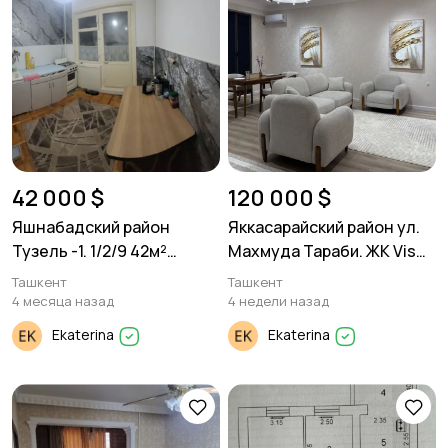
42 000 $
120 000 $
Яшнабадский район
Яккасарайский район ул.
Тузель -1. 1/2/9 42м²
Махмуда Тараби. ЖК Vis
Французкая планировка.
Port. 2/3/8 53м²
Ташкент
Ташкент
4 месяца назад
4 недели назад
Ekaterina
Ekaterina