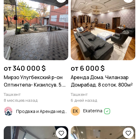
от 340 000 $
от 6 000 $
Мирзо Улугбекский р-он
Аренда Дома. Чиланзар
Олтинтепа- Кизилсув. 5.3
Домрабад. 8 соток. 800м²
соток. Фасад 20м.
Ташкент
Ташкент
8 месяцев назад
6 дней назад
Ekaterina
Продажа и Аренда недвижимости