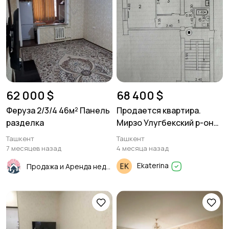
62 000 $
68 400 $
Феруза 2/3/4 46м² Панель
Продается квартира.
разделка
Мирзо Улугбекский р-он
2/3/4 40м²
Ташкент
Ташкент
7 месяцев назад
4 месяца назад
Ekaterina
Продажа и Аренда недвижимости