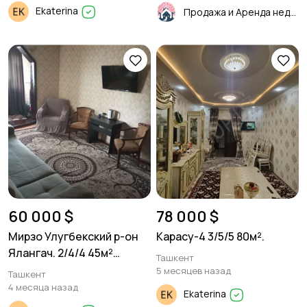
Ekaterina
Продажа и Аренда недвижимости
60 000 $
78 000 $
Мирзо Улугбекский р-он
Карасу-4 3/5/5 80м².
Ялангач. 2/4/4 45м²
Ташкент
Панель.
5 месяцев назад
Ташкент
4 месяца назад
Ekaterina