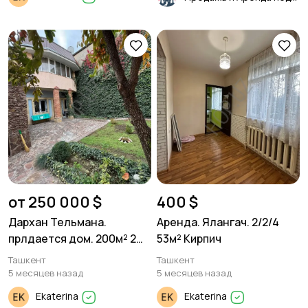
от 250 000 $
400 $
Дархан Тельмана.
Аренда. Ялангач. 2/2/4
прлдается дом. 200м² 2
53м² Кирпич
сотки земли
Ташкент
Ташкент
5 месяцев назад
5 месяцев назад
Ekaterina
Ekaterina