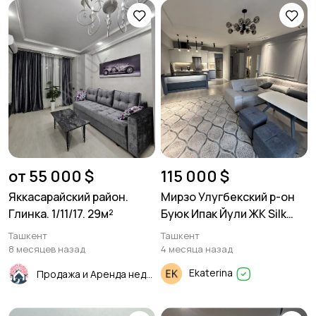
от 55 000 $
115 000 $
Яккасарайский район.
Мирзо Улугбекский р-он
Глинка. 1/11/17. 29м²
Буюк Ипак Йули ЖК Silk
Road 67м² 2/6/10
Ташкент
Ташкент
8 месяцев назад
4 месяца назад
Ekaterina
Продажа и Аренда недвижимости