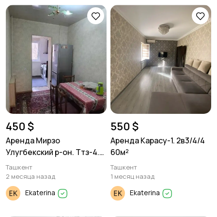
450 $
550 $
Аренда Мирзо
Аренда Карасу-1. 2в3/4/4
Улугбекский р-он. Ттз-4.
60м²
2/3/4 72м²
Ташкент
Ташкент
2 месяца назад
1 месяц назад
Ekaterina
Ekaterina