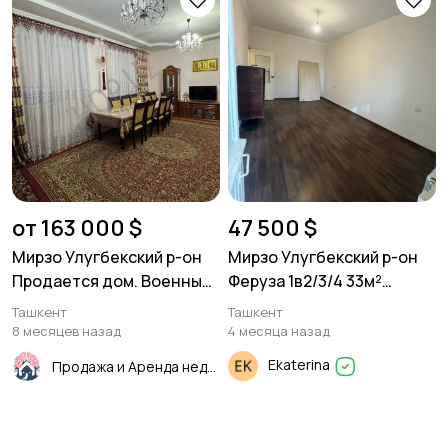
от 163 000 $
47 500 $
Мирзо Улугбекский р-он
Мирзо Улугбекский р-он
Продается дом. Военный
Феруза 1в2/3/4 33м²
госпиталь Инха. 3 уровня.
Панель.
Ташкент
Ташкент
137м²
8 месяцев назад
4 месяца назад
Ekaterina
Продажа и Аренда недвижимости