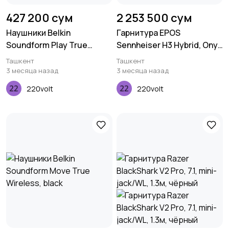
427 200 сум
2 253 500 сум
Наушники Belkin
Гарнитура EPOS
Soundform Play True
Sennheiser H3 Hybrid, Onyx
Wireless Black
White
Ташкент
Ташкент
3 месяца назад
3 месяца назад
220volt
220volt