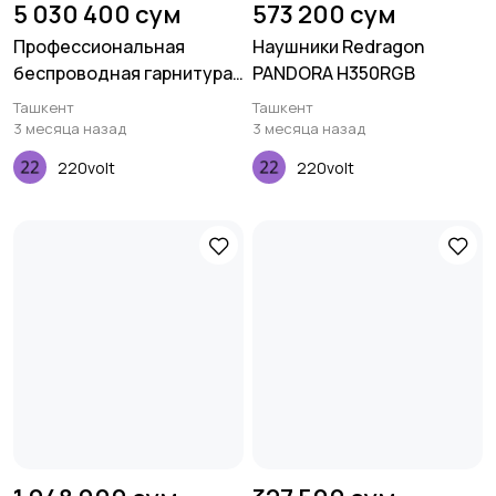
5 030 400 сум
573 200 сум
Профессиональная
Наушники Redragon
беспроводная гарнитура
PANDORA H350RGB
AXTEL Prime Duo X3
Ташкент
Ташкент
3 месяца назад
3 месяца назад
220volt
220volt