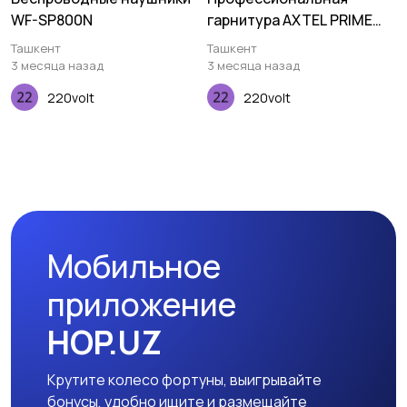
WF-SP800N
гарнитура AXTEL PRIME
MS HD mono NC USB
Ташкент
Ташкент
3 месяца назад
3 месяца назад
220volt
220volt
Мобильное
приложение
HOP.UZ
Крутите колесо фортуны, выигрывайте
бонусы, удобно ищите и размещайте