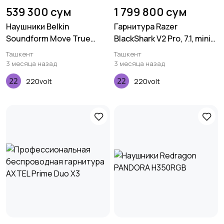
539 300 сум
1 799 800 сум
Наушники Belkin
Гарнитура Razer
Soundform Move True
BlackShark V2 Pro, 7.1, mini-
Wireless, black
jack/WL, 1.3м, чёрный
Ташкент
Ташкент
3 месяца назад
3 месяца назад
220volt
220volt