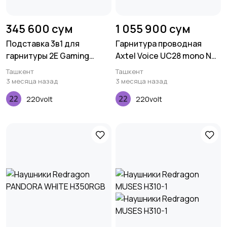
345 600 сум
1 055 900 сум
Подставка 3в1 для
Гарнитура проводная
гарнитуры 2E Gaming
Axtel Voice UC28 mono NC
GST320 RGB 7.1 USB Black
(USB)
Ташкент
Ташкент
3 месяца назад
3 месяца назад
220volt
220volt