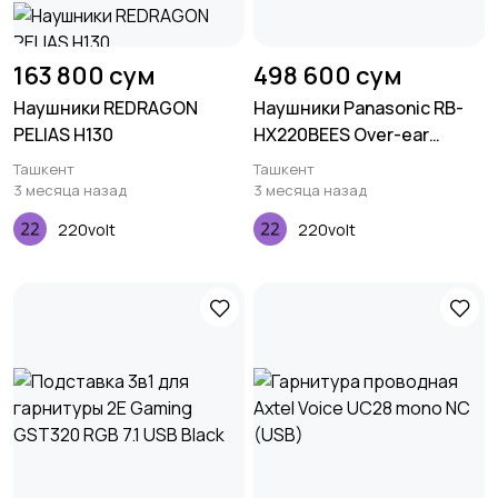
163 800 сум
498 600 сум
Наушники REDRAGON
Наушники Panasonic RB-
PELIAS H130
HX220BEES Over-ear
Wireless Mic Silver
Ташкент
Ташкент
3 месяца назад
3 месяца назад
220volt
220volt