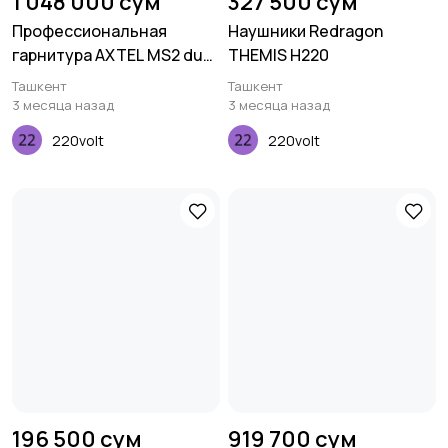
1 048 000 сум
327 500 сум
Профессиональная
Наушники Redragon
гарнитура AXTEL MS2 duo
THEMIS H220
NC USB
Ташкент
Ташкент
3 месяца назад
3 месяца назад
220volt
220volt
196 500 сум
919 700 сум