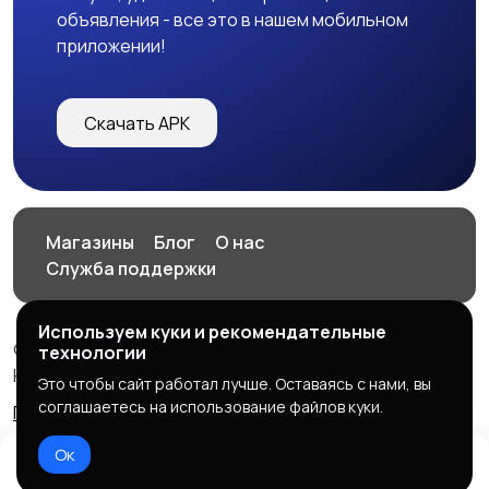
объявления - все это в нашем мобильном
приложении!
Скачать APK
Магазины
Блог
О нас
Служба поддержки
Используем куки и рекомендательные
© 2026 HOP.UZ
технологии
HOP.UZ
Это чтобы сайт работал лучше. Оставаясь с нами, вы
соглашаетесь на использование файлов куки.
Правила сервиса
Политика конфиденциальности
Ок
Домой
Избранное
Добавить
Чат
Профиль