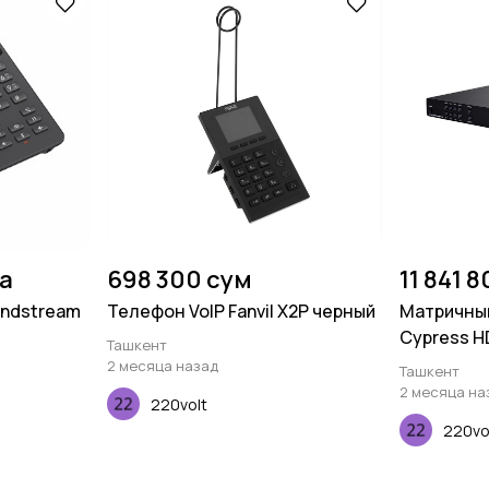
на
698 300 сум
11 841 
randstream
Телефон VoIP Fanvil X2P черный
Матричны
Cypress H
Ташкент
выходом 
2 месяца назад
Ташкент
2 месяца на
220volt
220vo