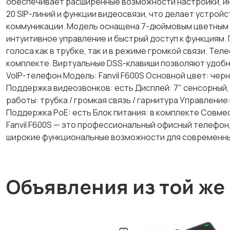
обеспечивает расширенные возможности настройки, ин
20 SIP-линий и функции видеосвязи, что делает устрой
коммуникации. Модель оснащена 7-дюймовым цветным 
интуитивное управление и быстрый доступ к функциям.
голоса как в трубке, так и в режиме громкой связи. Те
комплекте. Виртуальные DSS-клавиши позволяют удобно
VoIP-телефон Модель: Fanvil F600S Основной цвет: черн
Поддержка видеозвонков: есть Дисплей: 7" сенсорный, 
работы: трубка / громкая связь / гарнитура Управление
Поддержка PoE: есть Блок питания: в комплекте Совместим
Fanvil F600S — это профессиональный офисный телефон
широкие функциональные возможности для современны
Объявления из той же