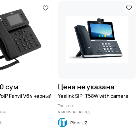
00 сум
Цена не указана
IP Fanvil V64 черный
Yealink SIP-T58W with camera
Ташкент
зад
4 месяца назад
lt
Pleer.UZ