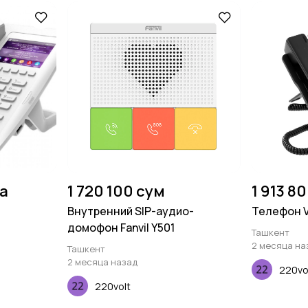
на
1 720 100 сум
1 913 8
Внутренний SIP-аудио-
Телефон Vo
домофон Fanvil Y501
Ташкент
2 месяца на
Ташкент
2 месяца назад
220vo
220volt