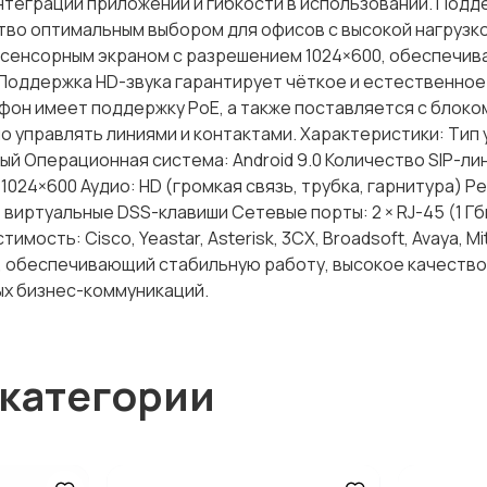
теграции приложений и гибкости в использовании. Подд
ство оптимальным выбором для офисов с высокой нагрузко
сенсорным экраном с разрешением 1024×600, обеспечи
 Поддержка HD-звука гарантирует чёткое и естественное
лефон имеет поддержку PoE, а также поставляется с блоко
 управлять линиями и контактами. Характеристики: Тип 
ый Операционная система: Android 9.0 Количество SIP-лин
1024×600 Аудио: HD (громкая связь, трубка, гарнитура) Р
: виртуальные DSS-клавиши Сетевые порты: 2 × RJ-45 (1 Гб
ость: Cisco, Yeastar, Asterisk, 3CX, Broadsoft, Avaya, Mit
, обеспечивающий стабильную работу, высокое качество 
х бизнес-коммуникаций.
 категории