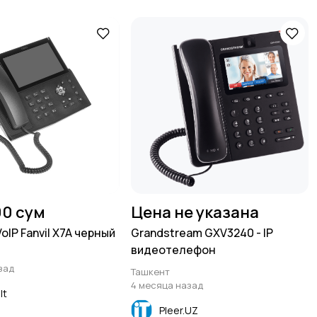
00 сум
Цена не указана
IP Fanvil X7A черный
Grandstream GXV3240 - IP
видеотелефон
зад
Ташкент
4 месяца назад
lt
Pleer.UZ