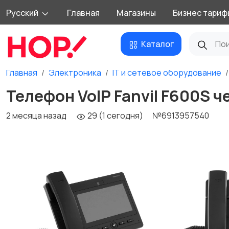
Русский
Главная
Магазины
Бизнес тариф
Каталог
Главная
Электроника
IT и сетевое оборудование
Телефон VoIP Fanvil F600S 
2 месяца назад
29 (1 сегодня)
№6913957540