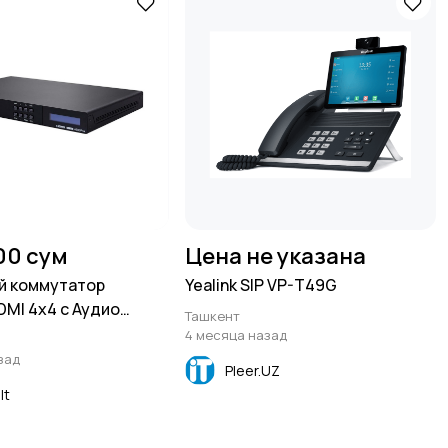
800 сум
Цена не указана
й коммутатор
Yealink SIP VP-T49G
DMI 4x4 с Аудио
Ташкент
CPLUS-V4H4HPA
4 месяца назад
зад
Pleer.UZ
lt