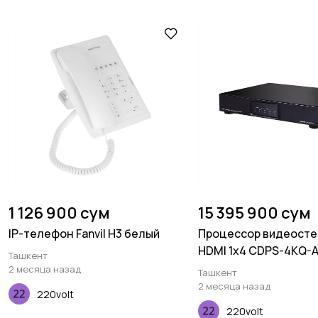
1 126 900 сум
15 395 900 сум
IP-телефон Fanvil H3 белый
Процессор видеосте
HDMI 1x4 CDPS-4KQ-
Ташкент
2 месяца назад
Ташкент
2 месяца назад
220volt
220volt