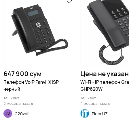
647 900 сум
Цена не указа
Телефон VoIP Fanvil X1SP
Wi-Fi - IP телефон G
черный
GHP620W
Ташкент
Ташкент
2 месяца назад
4 месяца назад
220volt
Pleer.UZ