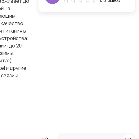
ерживает до
0 отзывов
й на
вающим
 качество
м питания в
устройства:
ий: до 20
ежимы
ит/с)
el и другие
связи и