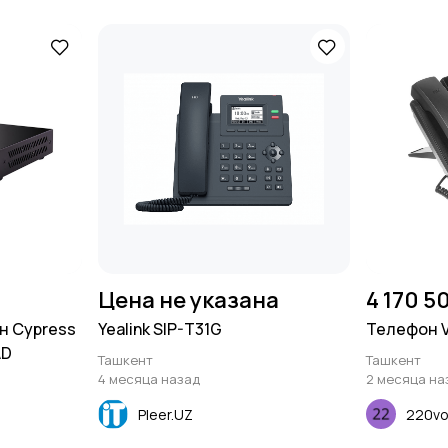
Цена не указана
4 170 5
н Cypress
Yealink SIP-T31G
Телефон Vo
AD
Ташкент
Ташкент
4 месяца назад
2 месяца на
Pleer.UZ
220vo