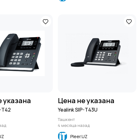
е указана
Цена не указана
P-T42
Yealink SIP-T43U
Ташкент
зад
4 месяца назад
UZ
Pleer.UZ