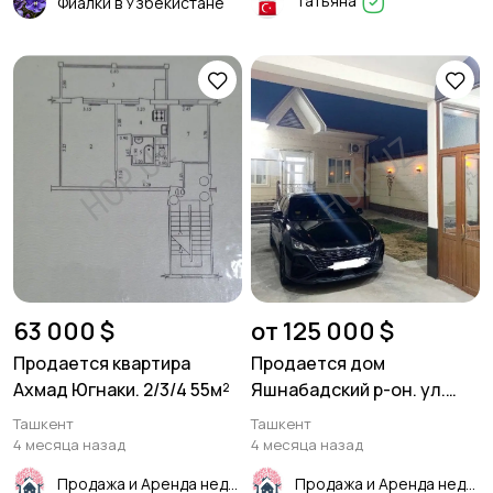
Татьяна
Фиалки в Узбекистане
63 000 $
от 125 000 $
Продается квартира
Продается дом
Ахмад Югнаки. 2/3/4 55м²
Яшнабадский р-он. ул.
Джакурганская. 2,5 соток.
Ташкент
Ташкент
2 уровня.
4 месяца назад
4 месяца назад
Продажа и Аренда недвижимости
Продажа и Аренда недвижимости