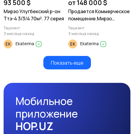
93 500 $
от 148 000 $
Мирзо Улугбекский р-он
Продается Коммерческое
Ттз-4 3/3/4 70м². 77 серия
помещение.Мирзо
Улугбекский р-он. яул.
Ташкент
Ташкент
Муминова. 50м²
3 месяца назад
3 месяца назад
Ekaterina
Ekaterina
Показать еще
Мобильное
приложение
HOP.UZ