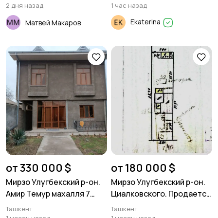
2 дня назад
1 час назад
Ekaterina
Матвей Макаров
Ремонт,
Отдам даром, обмен
строительство,
3
инструменты
5429
от 330 000 $
от 180 000 $
Мирзо Улугбекский р-он.
Мирзо Улугбекский р-он.
Амир Темур махалля 7
Циалковского. Продается
комнат. 2 уровня дом.
участок 3,51м²
Ташкент
Ташкент