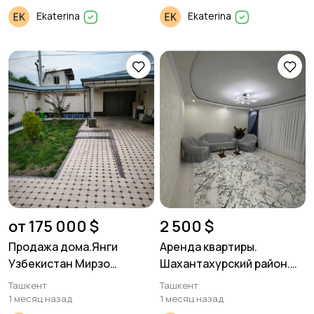
Ekaterina
Ekaterina
от 175 000 $
2 500 $
Продажа дома.Янги
Аренда квартиры.
Узбекистан Мирзо
Шахантахурский район.
Улугбекский р-он.
4/3/5 125м²
Ташкент
Ташкент
1 месяц назад
1 месяц назад