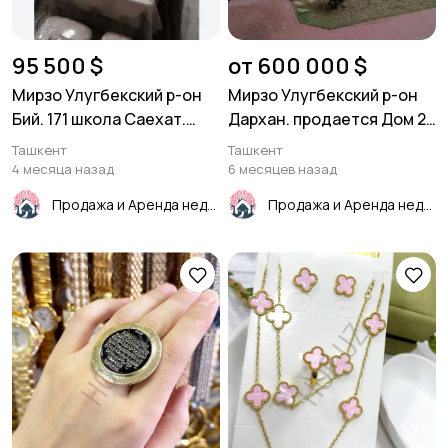
95 500 $
от 600 000 $
Мирзо Улугбекский р-он
Мирзо Улугбекский р-он
Бий. 171 школа Саехат.
Дархан. продается Дом 2
3/4/4 65м²
уровня.520м²
Ташкент
Ташкент
4 месяца назад
6 месяцев назад
Продажа и Аренда недвижимости
Продажа и Аренда недвижимости