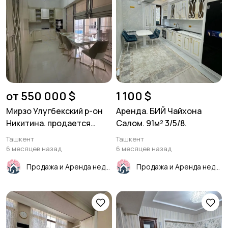
от 550 000 $
1 100 $
Мирзо Улугбекский р-он
Аренда. БИЙ Чайхона
Никитина. продается
Салом. 91м² 3/5/8.
дом.230м²
Ташкент
Ташкент
6 месяцев назад
6 месяцев назад
Продажа и Аренда недвижимости
Продажа и Аренда недвижимости