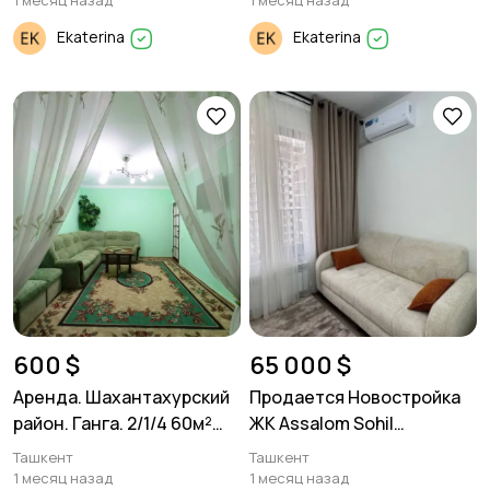
1 месяц назад
1 месяц назад
Ekaterina
Ekaterina
600 $
65 000 $
Аренда. Шахантахурский
Продается Новостройка
район. Ганга. 2/1/4 60м²
ЖК Assalom Sohil
Кирпич.
Яшнабадский район
Ташкент
Ташкент
1/10/16. 30м²
1 месяц назад
1 месяц назад