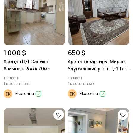
1 000 $
650 $
Аренда Ц-1 Садыка
Аренда квартиры. Мирзо
Азимова. 2/4/4 70м²
Улугбекский р-он. Ц-1 Та-
та. 2/5/9 58м²
Ташкент
Ташкент
1 месяц назад
1 месяц назад
Ekaterina
Ekaterina