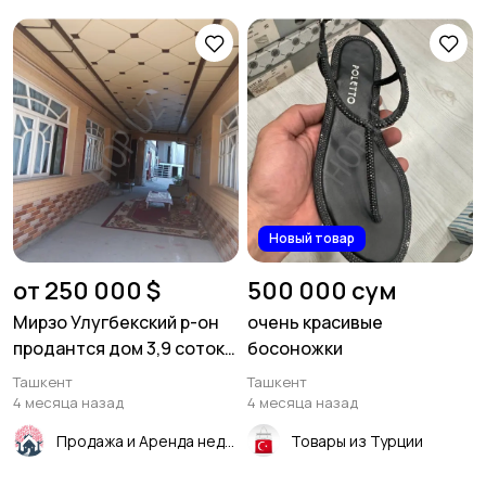
Новый товар
от 250 000 $
500 000 сум
Мирзо Улугбекский р-он
очень красивые
продантся дом 3,9 соток.
босоножки
Ул. Олтинтепа
Ташкент
Ташкент
4 месяца назад
4 месяца назад
Продажа и Аренда недвижимости
Товары из Турции