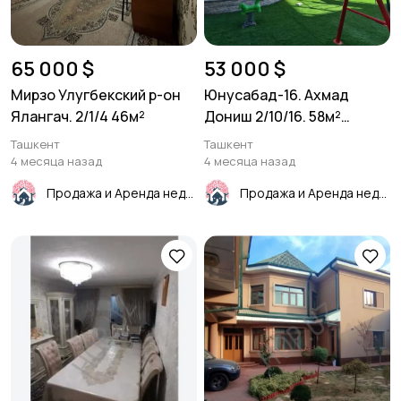
65 000 $
53 000 $
Мирзо Улугбекский р-он
Юнусабад-16. Ахмад
Ялангач. 2/1/4 46м²
Дониш 2/10/16. 58м²
коробка
Ташкент
Ташкент
4 месяца назад
4 месяца назад
Продажа и Аренда недвижимости
Продажа и Аренда недвижимости