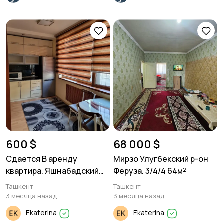
600 $
68 000 $
Сдается В аренду
Мирзо Улугбекский р-он
квартира. Яшнабадский
Феруза. 3/4/4 64м²
район Тузель-1. 3/1/4 68м².
Ташкент
Ташкент
3 месяца назад
3 месяца назад
Ekaterina
Ekaterina