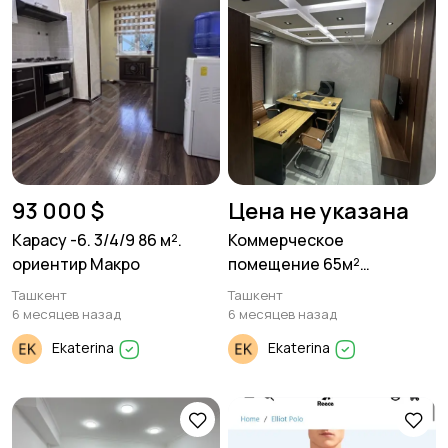
93 000 $
Цена не указана
Карасу -6. 3/4/9 86 м².
Коммерческое
ориентир Макро
помещение 65м²
Опиентир Ц-1
Ташкент
Ташкент
6 месяцев назад
6 месяцев назад
Ekaterina
Ekaterina