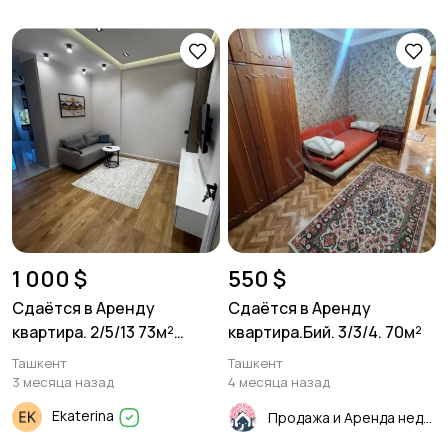
1 000 $
550 $
Сдаётся в Аренду
Сдаётся в Аренду
квартира. 2/5/13 73м²
квартира.Бий. 3/3/4. 70м²
Новостройка Караван
Ташкент
Ташкент
Авеню.
3 месяца назад
4 месяца назад
Ekaterina
Продажа и Аренда недвижимости