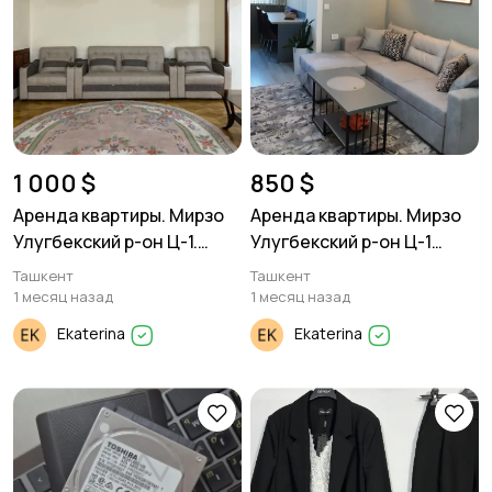
1 000 $
850 $
Аренда квартиры. Мирзо
Аренда квартиры. Мирзо
Улугбекский р-он Ц-1.
Улугбекский р-он Ц-1
2/1/5. 76м²
2/4/4 53м²
Ташкент
Ташкент
1 месяц назад
1 месяц назад
Ekaterina
Ekaterina