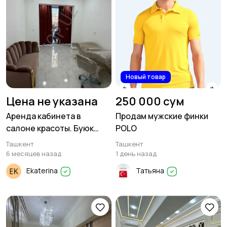
Новый товар
Цена не указана
250 000 сум
Аренда кабинета в
Продам мужские финки
салоне красоты. Буюк
POLO
Ипак Йули
Ташкент
Ташкент
6 месяцев назад
1 день назад
Ekaterina
Татьяна