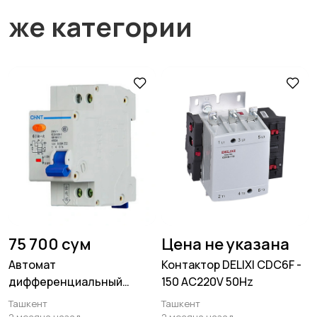
же категории
75 700 сум
Цена не указана
Автомат
Контактор DELIXI CDC6F -
дифференциальный
150 AC220V 50Hz
CHINT DZ47LEE-32 1P+N
Ташкент
Ташкент
C16