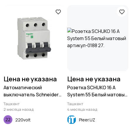
Цена не указана
Цена не указана
Автоматический
Розетка SCHUKO 16 A
выключатель Schneider
System 55 Белый матовый
Electric Easy9 3P 20А С
артикул-0188 27.
Ташкент
Ташкент
4,5кА 400В
2 месяца назад
4 месяца назад
220volt
Pleer.UZ