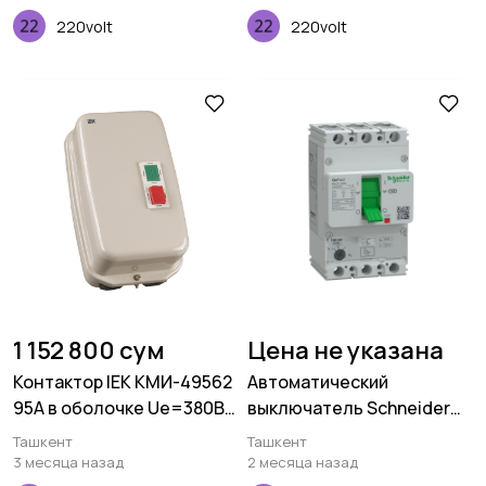
220volt
220volt
1 152 800 сум
Цена не указана
Контактор IEK КМИ-49562
Автоматический
95А в оболочке Ue=380В/
выключатель Schneider
АС3 IP54
Electric GoPact 200 3P
Ташкент
Ташкент
200А 25kA 415В AC TMD
3 месяца назад
2 месяца назад