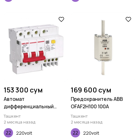
153 300 сум
169 600 сум
Автомат
Предохранитель ABB
дифференциальный
OFAF2H100 100A
DZ47sLE 3P C 16A 300mA
Ташкент
Ташкент
2 месяца назад
2 месяца назад
220volt
220volt