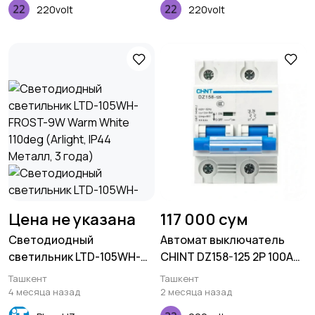
РТЗ
220volt
220volt
Цена не указана
117 000 сум
Светодиодный
Автомат выключатель
светильник LTD-105WH-
CHINT DZ158-125 2P 100A
FROST-9W Warm White
6kA
Ташкент
Ташкент
110deg (Arlight, IP44
4 месяца назад
2 месяца назад
Металл, 3 года)