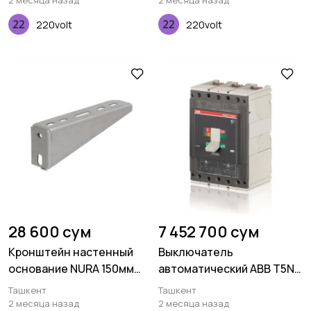
2 месяца назад
2 месяца назад
220volt
220volt
28 600 сум
7 452 700 сум
Кронштейн настенный
Выключатель
основание NURA 150мм
автоматический ABB T5N
2мм
630 TMA 500-5000 3p F F
Ташкент
Ташкент
2 месяца назад
2 месяца назад