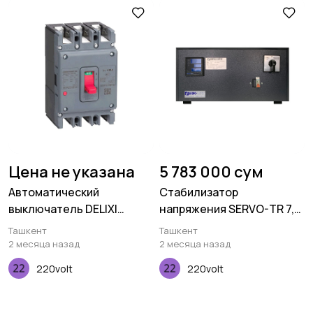
Цена не указана
5 783 000 сум
Автоматический
Стабилизатор
выключатель DELIXI
напряжения SERVO-TR 7,5
CDM6i-400L 3P 315A
KVA SERVOMATIC 1-фазный
Ташкент
Ташкент
2 месяца назад
2 месяца назад
220volt
220volt