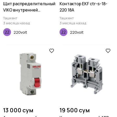
Щит распределительный
Контактор EKF ctr-s-18-
VIKO внутренней
220 18A
установки 6-ти
Ташкент
Ташкент
модульный
3 месяца назад
3 месяца назад
220volt
220volt
13 000 сум
19 500 сум