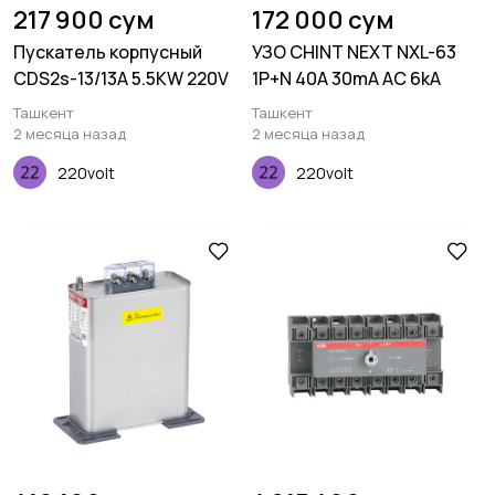
217 900 сум
172 000 сум
Пускатель корпусный
УЗО CHINT NEXT NXL-63
CDS2s-13/13A 5.5KW 220V
1P+N 40A 30mA AC 6kA
Ташкент
Ташкент
2 месяца назад
2 месяца назад
220volt
220volt