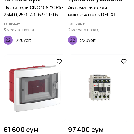
Пускатель CNC 109 YCP5-
Автоматический
25M 0,25-0.4 0.63-1 1-1.6
выключатель DELIXI
1.6-2.5 2.5-4 4-6.3 6-10 9-14
CDM6i-800M 3P 630A
Ташкент
Ташкент
13-18 20-25 A
3 месяца назад
2 месяца назад
220volt
220volt
61 600 сум
97 400 сум