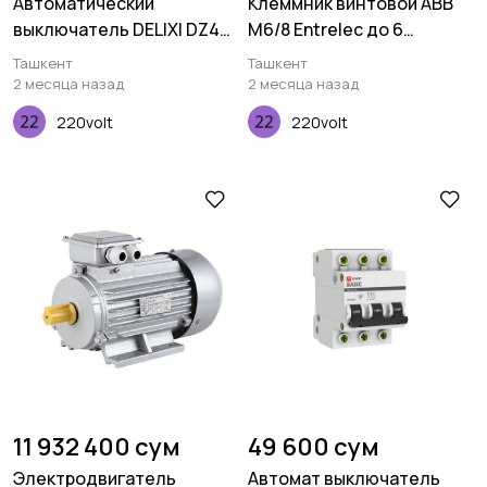
Автоматический
Клеммник винтовой ABB
выключатель DELIXI DZ47s
M6/8 Entrelec до 6
C type 1P 16A
мм.кв.серый фазный
Ташкент
Ташкент
2 месяца назад
2 месяца назад
220volt
220volt
11 932 400 сум
49 600 сум
Электродвигатель
Автомат выключатель