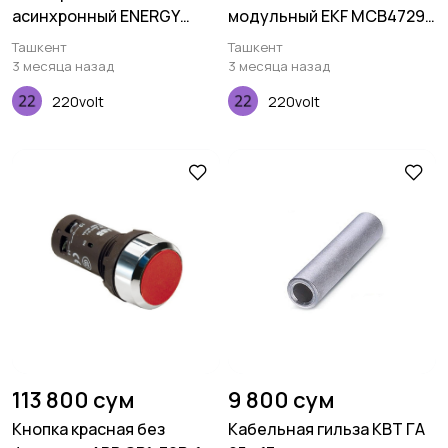
асинхронный ENERGY
модульный EKF MCB4729-
MOTORS АИР200M-2
3-10C
Ташкент
Ташкент
3 месяца назад
3 месяца назад
220volt
220volt
113 800 сум
9 800 сум
Кнопка красная без
Кабельная гильза КВТ ГА