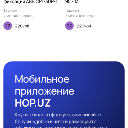
фиксации ABB CP1-30R-10
95 - 13
1НО
Ташкент
Ташкент
2 месяца назад
3 месяца назад
220volt
220volt
Мобильное
приложение
HOP.UZ
Крутите колесо фортуны, выигрывайте
бонусы, удобно ищите и размещайте