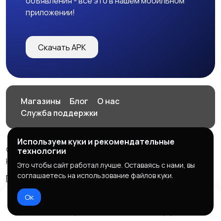
объявления - все это в нашем мобильном
приложении!
Скачать APK
Магазины
Блог
О нас
Служба поддержки
Используем куки и рекомендательные
© 2026 HOP.UZ
технологии
HOP.UZ
Это чтобы сайт работал лучше. Оставаясь с нами, вы
соглашаетесь на использование файлов куки.
Правила сервиса
Политика конфиденциальности
Ок
Домой
Избранное
Добавить
Чат
Профиль