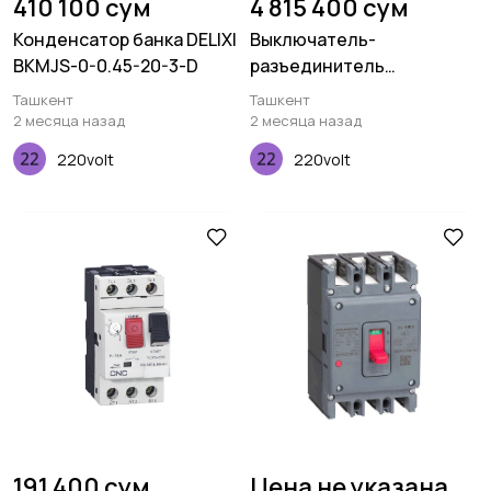
410 100 сум
4 815 400 сум
Конденсатор банка DELIXI
Выключатель-
BKMJS-0-0.45-20-3-D
разъединитель
реверсивный ABB
Ташкент
Ташкент
OT125F4C 4Р 125А без
2 месяца назад
2 месяца назад
ручки управления
220volt
220volt
191 400 сум
Цена не указана