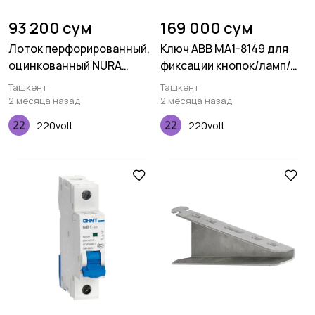
93 200 сум
169 000 сум
Лоток перфорированный,
Ключ ABB MA1-8149 для
оцинкованный NURA
фиксации кнопок/ламп/
50x100x3000 0,5мм
переключателей для
Ташкент
Ташкент
автоматического
2 месяца назад
2 месяца назад
инструмента
220volt
220volt