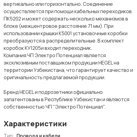
вертикально или горизонтально. Соединение
осуществляется при помощи кабельных переходиков
ПК5202 и может содержать несколько механизмов в
блоке (межцентровое расстояние 71 мм). При
использовании крышки К5001 установочные коробки
преобразуются в распределительные. В комплект
коробок КУ1205и входит переходник.
Компания ЧП Электро Потенциал является
эксклюзивным поставщиком продукции HEGEL на
территории Узбекистана, что гарантирует качество и
оригинальность предлагаемой продукции.
Бренд HEGEL и подрозетники официально
запатентованы в Республике Узбекистан и являются
собственностью ЧП "Электро Потенциал".
Характеристики
Тип:
Провода и кабели