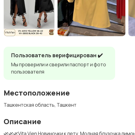
Пользователь верифицирован ✔️
Мы проверили и сверили паспорт и фото
пользователя
Местоположение
Ташкентская область, Ташкент
Описание
🌿🌿🌿Vita Vien Новиночки к лету. Модная блузочка лим