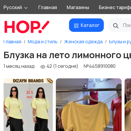
Русский
Главная
Магазины
Бизнес тариф
Каталог
Главная
Мода и стиль
Женская одежда
Блузы и р
Блузка на лето лимонного ц
1 месяц назад
42 (1 сегодня)
№4458910080