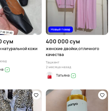
Новый товар
0 сум
400 000 сум
з натуральной кожи
женские двойки,отличного
качества
азад
Ташкент
2 месяца назад
на
Татьяна