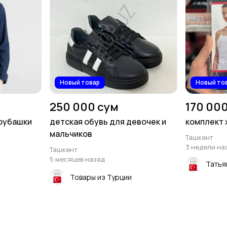
Новый товар
Новый то
250 000 сум
170 00
рубашки
детская обувь для девочек и
комплект 
мальчиков
Ташкент
3 недели на
Ташкент
5 месяцев назад
Татья
Товары из Турции