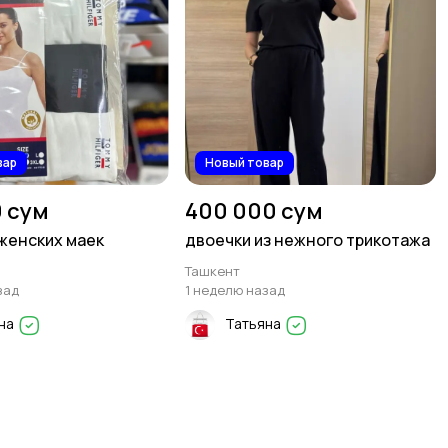
вар
Новый товар
0 сум
400 000 сум
женских маек
двоечки из нежного трикотажа
Ташкент
зад
1 неделю назад
на
Татьяна