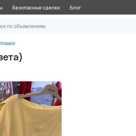
ы
Безопасные сделки
Блог
убашки
вета)