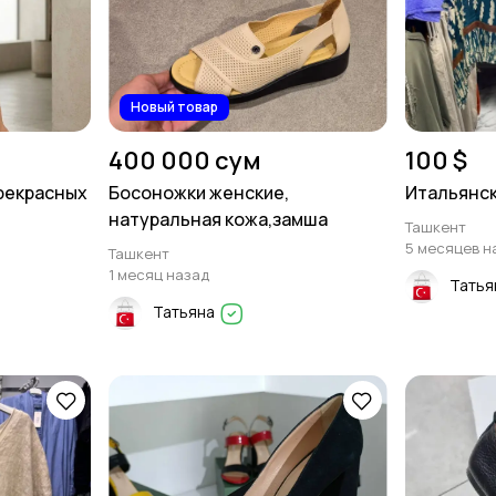
Новый товар
400 000 сум
100 $
рекрасных
Босоножки женские,
Итальянск
натуральная кожа,замша
Ташкент
5 месяцев н
Ташкент
1 месяц назад
Татья
Татьяна