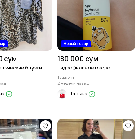
вар
Новый товар
0 сум
180 000 сум
альянские блузки
Гидрофильное масло
Ташкент
зад
2 недели назад
на
Татьяна