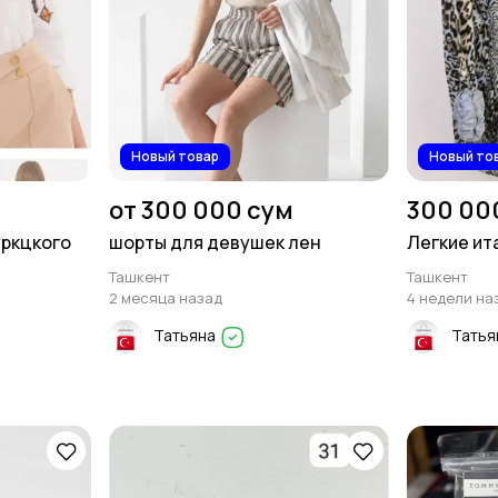
Новый товар
Новый то
от 300 000 сум
300 00
уркцкого
шорты для девушек лен
Легкие ит
Ташкент
Ташкент
2 месяца назад
4 недели на
Татьяна
Татья